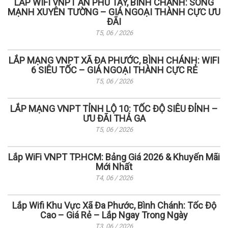
LẮP WIFI VNPT AN PHÚ TÂY, BÌNH CHÁNH: SÓNG
MẠNH XUYÊN TƯỜNG – GIÁ NGOẠI THÀNH CỰC ƯU
ĐÃI
T5, 06 / 2026
LẮP MẠNG VNPT XÃ ĐA PHƯỚC, BÌNH CHÁNH: WIFI
6 SIÊU TỐC – GIÁ NGOẠI THÀNH CỰC RẺ
T5, 06 / 2026
LẮP MẠNG VNPT TỈNH LỘ 10: TỐC ĐỘ SIÊU ĐỈNH –
ƯU ĐÃI THẢ GA
T5, 06 / 2026
Lắp WiFi VNPT TP.HCM: Bảng Giá 2026 & Khuyến Mãi
Mới Nhất
T4, 06 / 2026
Lắp Wifi Khu Vực Xã Đa Phước, Bình Chánh: Tốc Độ
Cao – Giá Rẻ – Lắp Ngay Trong Ngày
T3, 06 / 2026