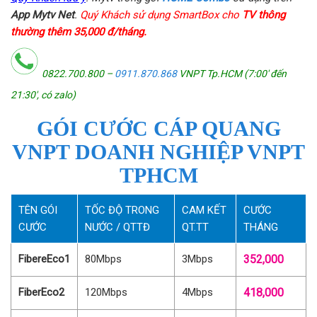
App Mytv Net
.
Quý Khách sử dụng SmartBox cho
TV thông
thường thêm 35,000 đ/tháng.
0822.700.800 –
0911.870.868
VNPT Tp.HCM (7:00′ đến
21:30′, có zalo)
GÓI CƯỚC CÁP QUANG
VNPT DOANH NGHIỆP VNPT
TPHCM
TÊN GÓI
TỐC ĐỘ TRONG
CAM KẾT
CƯỚC
CƯỚC
NƯỚC / QTTĐ
QT.TT
THÁNG
FibereEco1
80Mbps
3Mbps
352,000
FiberEco2
120Mbps
4Mbps
418,000