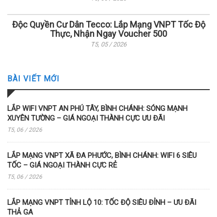
Độc Quyền Cư Dân Tecco: Lắp Mạng VNPT Tốc Độ
Thực, Nhận Ngay Voucher 500
T5, 05 / 2026
BÀI VIẾT MỚI
LẮP WIFI VNPT AN PHÚ TÂY, BÌNH CHÁNH: SÓNG MẠNH
XUYÊN TƯỜNG – GIÁ NGOẠI THÀNH CỰC ƯU ĐÃI
T5, 06 / 2026
LẮP MẠNG VNPT XÃ ĐA PHƯỚC, BÌNH CHÁNH: WIFI 6 SIÊU
TỐC – GIÁ NGOẠI THÀNH CỰC RẺ
T5, 06 / 2026
LẮP MẠNG VNPT TỈNH LỘ 10: TỐC ĐỘ SIÊU ĐỈNH – ƯU ĐÃI
THẢ GA