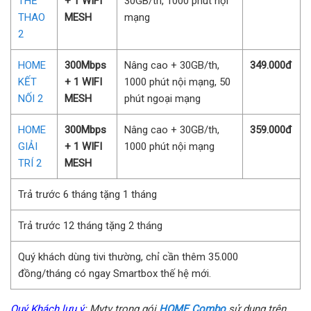
THỂ
+ 1 WIFI
30GB/th, 1000 phút nội
THAO
MESH
mạng
2
HOME
300Mbps
Nâng cao + 30GB/th,
349.000đ
KẾT
+ 1 WIFI
1000 phút nội mạng, 50
NỐI 2
MESH
phút ngoại mạng
HOME
300Mbps
Nâng cao + 30GB/th,
359.000đ
GIẢI
+ 1 WIFI
1000 phút nội mạng
TRÍ 2
MESH
Trả trước 6 tháng tặng 1 tháng
Trả trước 12 tháng tặng 2 tháng
Quý khách dùng tivi thường, chỉ cần thêm 35.000
đồng/tháng có ngay Smartbox thế hệ mới.
Quý Khách lưu ý
: Mytv trong gói
HOME Combo
sử dụng trên