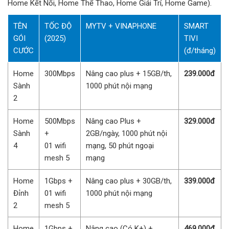
Home Kết Nối, Home Thể Thao, Home Giải Trí, Home Game).
TÊN
TỐC ĐỘ
MYTV + VINAPHONE
SMART
GÓI
(2025)
TIVI
CƯỚC
(đ/tháng)
Home
300Mbps
Nâng cao plus + 15GB/th,
239.000đ
Sành
1000 phút nội mạng
2
Home
500Mbps
Nâng cao Plus +
329.000đ
Sành
+
2GB/ngày, 1000 phút nội
4
01 wifi
mạng, 50 phút ngoại
mesh 5
mạng
Home
1Gbps +
Nâng cao plus + 30GB/th,
339.000đ
Đỉnh
01 wifi
1000 phút nội mạng
2
mesh 5
Home
1Gbps +
Nâng cao (Có K+) +
469.000đ