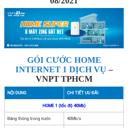
08/2021
GÓI CƯỚC HOME
INTERNET 1 DỊCH VỤ
–
VNPT TPHCM
NỘI DUNG
CHI TIẾT ƯU ĐÃI
HOME 1 (tốc độ 40Mb)
Băng thông trong nước
40Mb/s