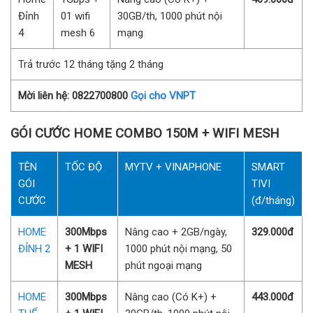
Đỉnh
01 wifi
30GB/th, 1000 phút nội
4
mesh 6
mạng
Trả trước 12 tháng tặng 2 tháng
Mời liên hệ: 0822700800
Gọi cho VNPT
GÓI CƯỚC HOME COMBO 150M + WIFI MESH
TÊN
TỐC ĐỘ
MYTV + VINAPHONE
SMART
GÓI
TIVI
CƯỚC
(đ/tháng)
HOME
300Mbps
Nâng cao + 2GB/ngày,
329.000đ
ĐỈNH 2
+ 1 WIFI
1000 phút nội mạng, 50
MESH
phút ngoại mạng
HOME
300Mbps
Nâng cao (Có K+) +
443.000đ