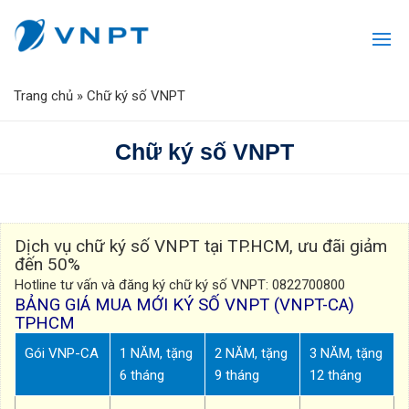
Trang chủ
»
Chữ ký số VNPT
Chữ ký số VNPT
Dịch vụ chữ ký số VNPT tại TP.HCM, ưu đãi giảm
đến 50%
Hotline tư vấn và đăng ký chữ ký số VNPT: 0822700800
BẢNG GIÁ MUA MỚI KÝ SỐ VNPT (VNPT-CA)
TPHCM
Gói VNP-CA
1 NĂM, tặng
2 NĂM, tặng
3 NĂM, tặng
6 tháng
9 tháng
12 tháng