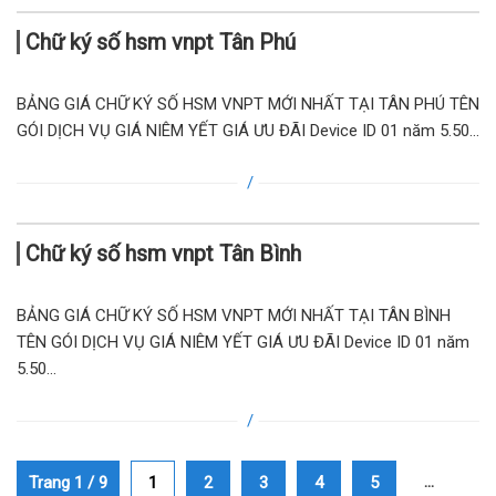
Chữ ký số hsm vnpt Tân Phú
BẢNG GIÁ CHỮ KÝ SỐ HSM VNPT MỚI NHẤT TẠI TÂN PHÚ TÊN
GÓI DỊCH VỤ GIÁ NIÊM YẾT GIÁ ƯU ĐÃI Device ID 01 năm 5.50...
Chữ ký số hsm vnpt Tân Bình
BẢNG GIÁ CHỮ KÝ SỐ HSM VNPT MỚI NHẤT TẠI TÂN BÌNH
TÊN GÓI DỊCH VỤ GIÁ NIÊM YẾT GIÁ ƯU ĐÃI Device ID 01 năm
5.50...
...
Trang 1 / 9
1
2
3
4
5