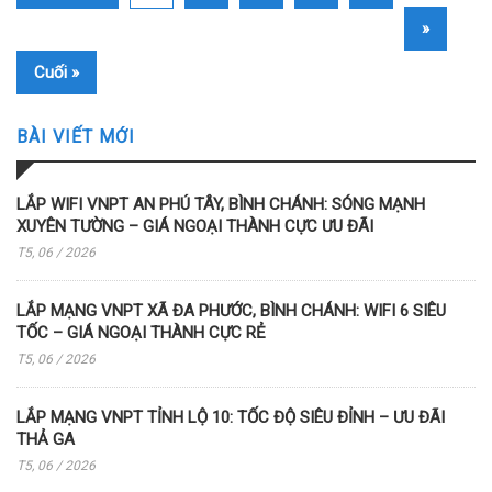
»
Cuối »
BÀI VIẾT MỚI
LẮP WIFI VNPT AN PHÚ TÂY, BÌNH CHÁNH: SÓNG MẠNH
XUYÊN TƯỜNG – GIÁ NGOẠI THÀNH CỰC ƯU ĐÃI
T5, 06 / 2026
LẮP MẠNG VNPT XÃ ĐA PHƯỚC, BÌNH CHÁNH: WIFI 6 SIÊU
TỐC – GIÁ NGOẠI THÀNH CỰC RẺ
T5, 06 / 2026
LẮP MẠNG VNPT TỈNH LỘ 10: TỐC ĐỘ SIÊU ĐỈNH – ƯU ĐÃI
THẢ GA
T5, 06 / 2026