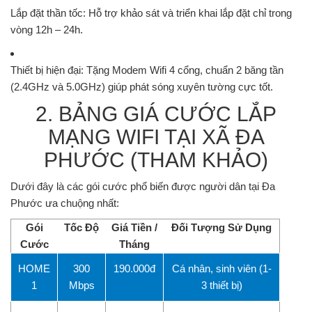
Lắp đặt thần tốc:
Hỗ trợ khảo sát và triển khai lắp đặt chỉ trong
vòng
12h – 24h
.
Thiết bị hiện đại:
Tặng Modem Wifi 4 cổng, chuẩn 2 băng tần
(2.4GHz và 5.0GHz) giúp phát sóng xuyên tường cực tốt.
2. BẢNG GIÁ CƯỚC LẮP
MẠNG WIFI TẠI XÃ ĐA
PHƯỚC (THAM KHẢO)
Dưới đây là các gói cước phổ biến được người dân tại Đa
Phước ưa chuộng nhất:
Gói
Tốc Độ
Giá Tiền /
Đối Tượng Sử Dụng
Cước
Tháng
HOME
300
190.000đ
Cá nhân, sinh viên (1-
1
Mbps
3 thiết bị)