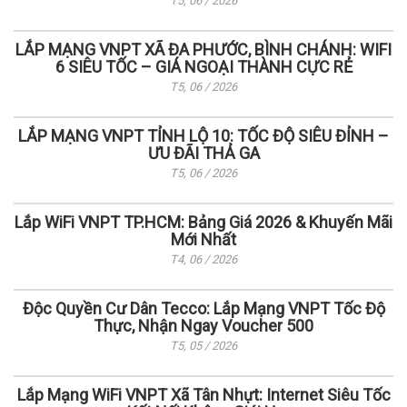
T5, 06 / 2026
LẮP MẠNG VNPT XÃ ĐA PHƯỚC, BÌNH CHÁNH: WIFI
6 SIÊU TỐC – GIÁ NGOẠI THÀNH CỰC RẺ
T5, 06 / 2026
LẮP MẠNG VNPT TỈNH LỘ 10: TỐC ĐỘ SIÊU ĐỈNH –
ƯU ĐÃI THẢ GA
T5, 06 / 2026
Lắp WiFi VNPT TP.HCM: Bảng Giá 2026 & Khuyến Mãi
Mới Nhất
T4, 06 / 2026
Độc Quyền Cư Dân Tecco: Lắp Mạng VNPT Tốc Độ
Thực, Nhận Ngay Voucher 500
T5, 05 / 2026
Lắp Mạng WiFi VNPT Xã Tân Nhựt: Internet Siêu Tốc