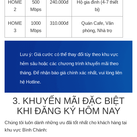
HOME
500
240.000đ
Hộ gia đình (4-7 thiết
2
Mbps
bị)
HOME
1000
310.000đ
Quán Cafe, Văn
3
Mbps
phòng, Nhà trọ
Lưu ý:
Giá cước có thể thay đổi tùy theo khu vực
hẻm sâu hoặc các chương trình khuyến mãi theo
tháng. Để nhận báo giá chính xác nhất, vui lòng liên
hệ Hotline.
3. KHUYẾN MÃI ĐẶC BIỆT
KHI ĐĂNG KÝ HÔM NAY
Chúng tôi luôn dành những ưu đãi tốt nhất cho khách hàng tại
khu vực Bình Chánh: