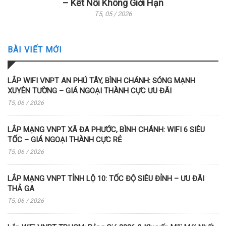
– Kết Nối Không Giới Hạn
T5, 05 / 2026
BÀI VIẾT MỚI
LẮP WIFI VNPT AN PHÚ TÂY, BÌNH CHÁNH: SÓNG MẠNH
XUYÊN TƯỜNG – GIÁ NGOẠI THÀNH CỰC ƯU ĐÃI
T5, 06 / 2026
LẮP MẠNG VNPT XÃ ĐA PHƯỚC, BÌNH CHÁNH: WIFI 6 SIÊU
TỐC – GIÁ NGOẠI THÀNH CỰC RẺ
T5, 06 / 2026
LẮP MẠNG VNPT TỈNH LỘ 10: TỐC ĐỘ SIÊU ĐỈNH – ƯU ĐÃI
THẢ GA
T5, 06 / 2026