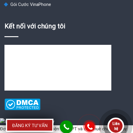
Gói Cước VinaPhone
Kết nối với chúng tôi
ĐĂNG KÝ TƯ VẤN
Đơn vị cung cấp
Hóa đơn điện tử VNPT
và
cho thuê chổ đặt máy