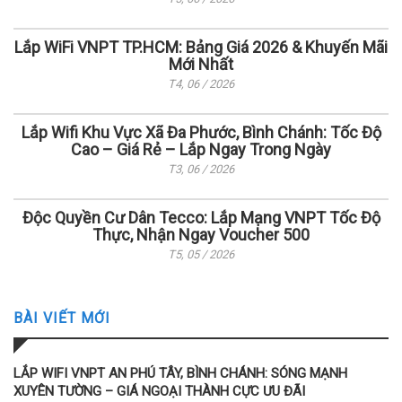
Lắp WiFi VNPT TP.HCM: Bảng Giá 2026 & Khuyến Mãi
Mới Nhất
T4, 06 / 2026
Lắp Wifi Khu Vực Xã Đa Phước, Bình Chánh: Tốc Độ
Cao – Giá Rẻ – Lắp Ngay Trong Ngày
T3, 06 / 2026
Độc Quyền Cư Dân Tecco: Lắp Mạng VNPT Tốc Độ
Thực, Nhận Ngay Voucher 500
T5, 05 / 2026
BÀI VIẾT MỚI
LẮP WIFI VNPT AN PHÚ TÂY, BÌNH CHÁNH: SÓNG MẠNH
XUYÊN TƯỜNG – GIÁ NGOẠI THÀNH CỰC ƯU ĐÃI