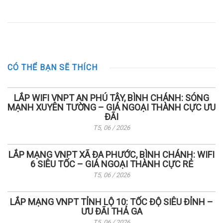
CÓ THỂ BẠN SẼ THÍCH
LẮP WIFI VNPT AN PHÚ TÂY, BÌNH CHÁNH: SÓNG
MẠNH XUYÊN TƯỜNG – GIÁ NGOẠI THÀNH CỰC ƯU
ĐÃI
T5, 06 / 2026
LẮP MẠNG VNPT XÃ ĐA PHƯỚC, BÌNH CHÁNH: WIFI
6 SIÊU TỐC – GIÁ NGOẠI THÀNH CỰC RẺ
T5, 06 / 2026
LẮP MẠNG VNPT TỈNH LỘ 10: TỐC ĐỘ SIÊU ĐỈNH –
ƯU ĐÃI THẢ GA
T5, 06 / 2026