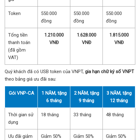
Token
550.000
550.000
550.000
đồng
đồng
đồng
Tổng tiền
1.210.000
1.628.000
1.815.000
thanh toán
VNĐ
VNĐ
VNĐ
(đã gồm
VAT)
Quý khách đã có USB token của VNPT,
gia hạn chữ ký số VNPT
theo bảng giá ưu đãi sau:
Gói VNP-CA
1 NĂM, tặng
2 NĂM, tặng
3 NĂM, tặng
6 tháng
9 tháng
12 tháng
Thời gian sử
18 tháng
33 tháng
48 tháng
dụng
Ưu đãi giảm
Giảm 50%
Giảm 50%
Giảm 50%