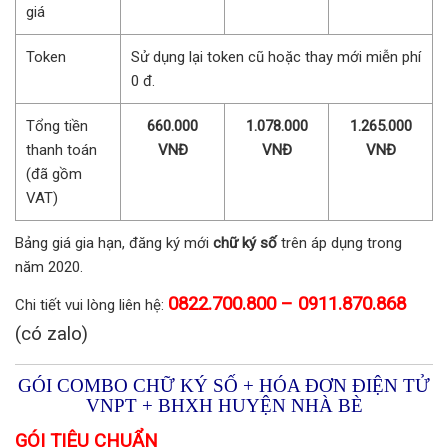
giá
Token
Sử dụng lại token cũ hoặc thay mới miễn phí
0 đ.
Tổng tiền
660.000
1.078.000
1.265.000
thanh toán
VNĐ
VNĐ
VNĐ
(đã gồm
VAT)
Bảng giá gia hạn, đăng ký mới
chữ ký số
trên áp dụng trong
năm 2020.
0822.700.800 – 0911.870.868
Chi tiết vui lòng liên hệ:
(có zalo)
GÓI COMBO CHỮ KÝ SỐ + HÓA ĐƠN ĐIỆN TỬ
VNPT + BHXH HUYỆN NHÀ BÈ
GÓI TIÊU CHUẨN