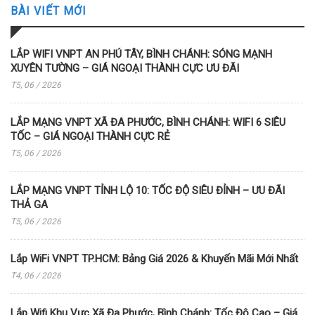
BÀI VIẾT MỚI
LẮP WIFI VNPT AN PHÚ TÂY, BÌNH CHÁNH: SÓNG MẠNH
XUYÊN TƯỜNG – GIÁ NGOẠI THÀNH CỰC ƯU ĐÃI
T5, 06 / 2026
LẮP MẠNG VNPT XÃ ĐA PHƯỚC, BÌNH CHÁNH: WIFI 6 SIÊU
TỐC – GIÁ NGOẠI THÀNH CỰC RẺ
T5, 06 / 2026
LẮP MẠNG VNPT TỈNH LỘ 10: TỐC ĐỘ SIÊU ĐỈNH – ƯU ĐÃI
THẢ GA
T5, 06 / 2026
Lắp WiFi VNPT TP.HCM: Bảng Giá 2026 & Khuyến Mãi Mới Nhất
T4, 06 / 2026
Lắp Wifi Khu Vực Xã Đa Phước, Bình Chánh: Tốc Độ Cao – Giá