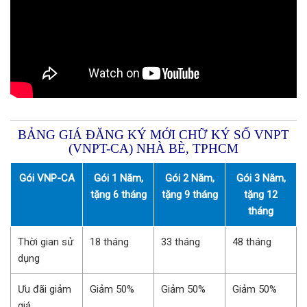
BẢNG GIÁ ĐĂNG KÝ MỚI CHỮ KÝ SỐ VNPT
(VNPT-CA) NHÀ BÈ, TPHCM
Gói VNP-CA
Gói 1 Năm,
Gói 2 Năm,
Gói 3 Năm,
tặng 6 tháng
tặng 9 tháng
tặng 12
tháng
Thời gian sử
18 tháng
33 tháng
48 tháng
dụng
Ưu đãi giảm
Giảm 50%
Giảm 50%
Giảm 50%
giá