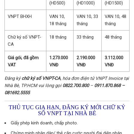
(HD500)
(HD1000)
(HD1500)
VNPT BHXH
VAN 10,
VAN 10, 33
VAN 10, 48
18 tháng
tháng
tháng
Chữ ký số VNPT-
18 tháng
33 tháng
48 tháng
CA
Giá gói, đã gồm
1.273.000
2.190.000
3.112.000
VAT
VNĐ
VNĐ
VNĐ
Đăng ký
chữ ký số VNPT-CA
, hóa đơn điện tử VNPT Invoice tại
Nhà Bè, TP.HCM vui lòng gọi
0822.700.800
–
0911.870.868 –
081692.5555
THỦ TỤC GIA HẠN, ĐĂNG KÝ MỚI CHỮ KÝ
SỐ VNPT TẠI NHÀ BÈ
Giấy phép kinh doanh, chấp photo.
Chứng minh nhân dân/ thẻ căn cước người đại diện pháp