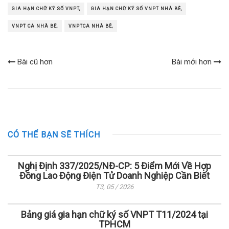
GIA HẠN CHỮ KÝ SỐ VNPT,
GIA HẠN CHỮ KÝ SỐ VNPT NHÀ BÈ,
VNPT CA NHÀ BÈ,
VNPTCA NHÀ BÈ,
Bài cũ hơn
Bài mới hơn
CÓ THỂ BẠN SẼ THÍCH
Nghị Định 337/2025/NĐ-CP: 5 Điểm Mới Về Hợp
Đồng Lao Động Điện Tử Doanh Nghiệp Cần Biết
T3, 05 / 2026
Bảng giá gia hạn chữ ký số VNPT T11/2024 tại
TPHCM