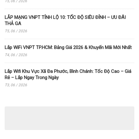
T5, 06 / 2026
LẮP MẠNG VNPT TỈNH LỘ 10: TỐC ĐỘ SIÊU ĐỈNH – ƯU ĐÃI
THẢ GA
T5, 06 / 2026
Lắp WiFi VNPT TP.HCM: Bảng Giá 2026 & Khuyến Mãi Mới Nhất
T4, 06 / 2026
Lắp Wifi Khu Vực Xã Đa Phước, Bình Chánh: Tốc Độ Cao – Giá
Rẻ – Lắp Ngay Trong Ngày
T3, 06 / 2026