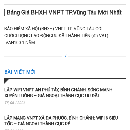
Bảng Giá BHXH VNPT TP.Vũng Tàu Mới Nhất
BẢO HIỂM XÃ HỘI (BHXH) VNPT TP VŨNG TÀU GÓI
CƯỚCLƯỢNG LAO ĐỘNGƯU ĐÃITHÀNH TIỀN (đã VAT)
IVAN100 1 NĂM ...
BÀI VIẾT MỚI
LẮP WIFI VNPT AN PHÚ TÂY, BÌNH CHÁNH: SÓNG MẠNH
XUYÊN TƯỜNG – GIÁ NGOẠI THÀNH CỰC ƯU ĐÃI
T5, 06 / 2026
LẮP MẠNG VNPT XÃ ĐA PHƯỚC, BÌNH CHÁNH: WIFI 6 SIÊU
TỐC – GIÁ NGOẠI THÀNH CỰC RẺ