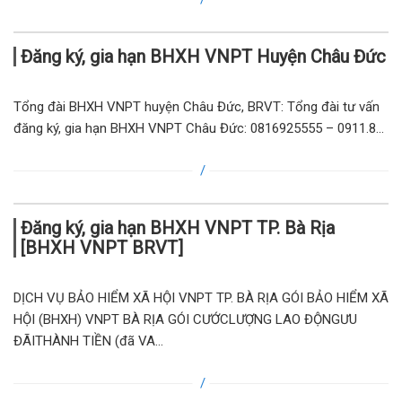
Đăng ký, gia hạn BHXH VNPT Huyện Châu Đức
Tổng đài BHXH VNPT huyện Châu Đức, BRVT: Tổng đài tư vấn
đăng ký, gia hạn BHXH VNPT Châu Đức: 0816925555 – 0911.8...
Đăng ký, gia hạn BHXH VNPT TP. Bà Rịa
[BHXH VNPT BRVT]
DỊCH VỤ BẢO HIỂM XÃ HỘI VNPT TP. BÀ RỊA GÓI BẢO HIỂM XÃ
HỘI (BHXH) VNPT BÀ RỊA GÓI CƯỚCLƯỢNG LAO ĐỘNGƯU
ĐÃITHÀNH TIỀN (đã VA...