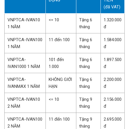
ĐỘNG
TIỀN
(đã VAT)
VNPTCA-IVAN10
<= 10
Tặng 6
1.320.000
1 NĂM
tháng
đ
VNPTCA-IVAN100
11 đến 100
Tặng 6
1.584.000
1 NĂM
tháng
đ
VNPTCA-
101 đến
Tặng 6
1.897.500
IVAN1000 1 NĂM
1.000
tháng
đ
VNPTCA-
KHÔNG GIỚI
Tặng 6
2.200.000
IVANMAX 1 NĂM
HẠN
tháng
đ
VNPTCA-IVAN10
<= 10
Tặng 9
2.156.000
2 NĂM
tháng
đ
VNPTCA-IVAN100
11 đến 100
Tặng 9
2.695.000
2 NĂM
tháng
đ