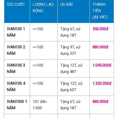
GÓI CƯỚC
LƯỢNG LAO
ƯU ĐÃI
THÀNH
ĐỘNG
TIỀN
(đã VAT)
IVAN100 1
<=100
Tặng 6T, sử
550.000đ
NĂM
dụng 18T
IVAN100 2
<=100
Tặng 9T, sử
880.000đ
NĂM
dụng 33T
IVAN100 3
<=100
Tặng 12T, sử
1.045.000đ
NĂM
dụng 48T
IVAN100 4
<=100
Tặng 12T, sử
1.320.000đ
NĂM
dụng 60T
IVAN1000 1
101 đến
Tặng 6T, sử
880.000đ
NĂM
1.000
dụng 18T