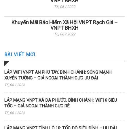
VNPT BHXH
T6, 06 / 2022
Khuyến Mãi Bảo Hiểm Xã Hội VNPT Rạch Giá –
VNPT BHXH
T6, 06 / 2022
BÀI VIẾT MỚI
LẮP WIFI VNPT AN PHÚ TÂY, BÌNH CHÁNH: SÓNG MẠNH
XUYÊN TƯỜNG – GIÁ NGOẠI THÀNH CỰC ƯU ĐÃI
T5, 06 / 2026
LẮP MẠNG VNPT XÃ ĐA PHƯỚC, BÌNH CHÁNH: WIFI 6 SIÊU
TỐC – GIÁ NGOẠI THÀNH CỰC RẺ
T5, 06 / 2026
LẮP MẠNG VNPT TỈNH LỘ 10: TỐC ĐỘ SIÊU ĐỈNH – ƯU ĐÃI