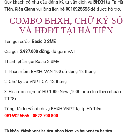
Quý khách có nhu cầu đăng ký, tư vấn dịch vụ
BHXH tại Tp Hà
Tiên, Kiên Giang
vui lòng liên hệ
0816925555
để được hỗ trợ.
COMBO BHXH, CHỮ KÝ SỐ
VÀ HĐĐT TẠI HÀ TIÊN
Tên gói cước:
Basic 2 SME
Giá gói:
2.937.000 đồng
, đã gồm VAT.
Thành phần gói Basic 2 SME:
Phần mềm BHXH: VAN 100 sử dụng 12 tháng.
Chữ ký số VNPT-CA: 12 tháng.
Hóa đơn điện tử: HD 1000 New (1000 hóa đơn theo chuẩn
TT78)
Tổng đài tư vấn dịch vụ BHXH VNPT tại tp Hà Tiên:
081692.5555
–
0822.700.800
Từ khóa: #bhxh-vnpt-ha-tien, #bao-hiem-xa-hoi-vnpt-tp-ha-tien