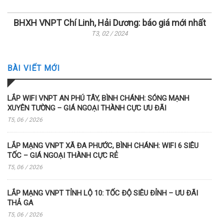
BHXH VNPT Chí Linh, Hải Dương: báo giá mới nhất
T3, 02 / 2024
BÀI VIẾT MỚI
LẮP WIFI VNPT AN PHÚ TÂY, BÌNH CHÁNH: SÓNG MẠNH
XUYÊN TƯỜNG – GIÁ NGOẠI THÀNH CỰC ƯU ĐÃI
T5, 06 / 2026
LẮP MẠNG VNPT XÃ ĐA PHƯỚC, BÌNH CHÁNH: WIFI 6 SIÊU
TỐC – GIÁ NGOẠI THÀNH CỰC RẺ
T5, 06 / 2026
LẮP MẠNG VNPT TỈNH LỘ 10: TỐC ĐỘ SIÊU ĐỈNH – ƯU ĐÃI
THẢ GA
T5, 06 / 2026