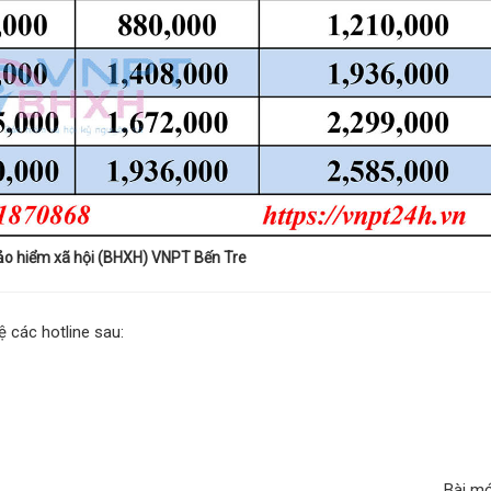
ảo hiểm xã hội (BHXH) VNPT Bến Tre
 các hotline sau:
Bài m