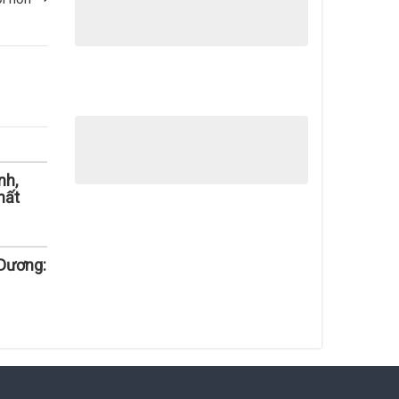
nh,
hất
Dương: