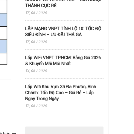
THÀNH CỰC RẺ
T5, 06 / 2026
LẮP MẠNG VNPT TỈNH LỘ 10: TỐC ĐỘ
SIÊU ĐỈNH – ƯU ĐÃI THẢ GA
T5, 06 / 2026
Lắp WiFi VNPT TP.HCM: Bảng Giá 2026
& Khuyến Mãi Mới Nhất
T4, 06 / 2026
Lắp Wifi Khu Vực Xã Đa Phước, Bình
Chánh: Tốc Độ Cao – Giá Rẻ – Lắp
Ngay Trong Ngày
T3, 06 / 2026
ới hơn