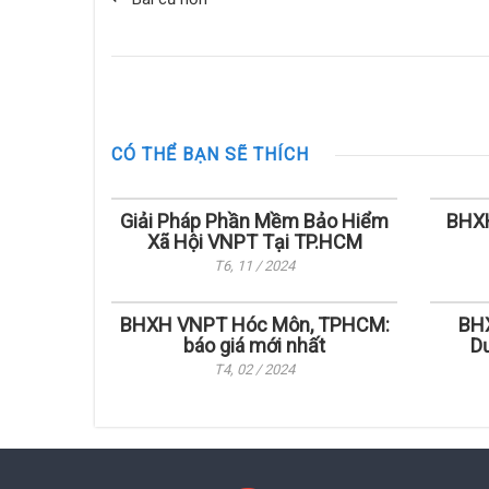
CÓ THỂ BẠN SẼ THÍCH
Giải Pháp Phần Mềm Bảo Hiểm
BHXH
Xã Hội VNPT Tại TP.HCM
T6, 11 / 2024
BHXH VNPT Hóc Môn, TPHCM:
BHX
báo giá mới nhất
Dư
T4, 02 / 2024