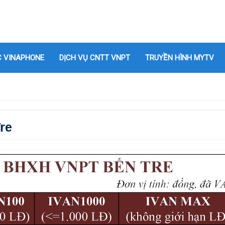
C VINAPHONE
DỊCH VỤ CNTT VNPT
TRUYỀN HÌNH MYTV
re