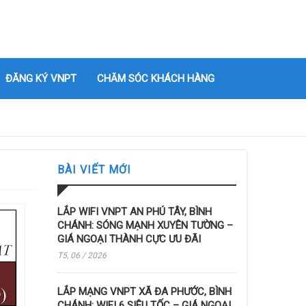
ĐĂNG KÝ VNPT
CHĂM SÓC KHÁCH HÀNG
BÀI VIẾT MỚI
LẮP WIFI VNPT AN PHÚ TÂY, BÌNH
CHÁNH: SÓNG MẠNH XUYÊN TƯỜNG –
GIÁ NGOẠI THÀNH CỰC ƯU ĐÃI
T5, 06 / 2026
LẮP MẠNG VNPT XÃ ĐA PHƯỚC, BÌNH
CHÁNH: WIFI 6 SIÊU TỐC – GIÁ NGOẠI