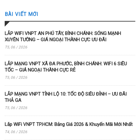
BÀI VIẾT MỚI
LẮP WIFI VNPT AN PHÚ TÂY, BÌNH CHÁNH: SÓNG MẠNH
XUYÊN TƯỜNG – GIÁ NGOẠI THÀNH CỰC ƯU ĐÃI
T5, 06 / 2026
LẮP MẠNG VNPT XÃ ĐA PHƯỚC, BÌNH CHÁNH: WIFI 6 SIÊU
TỐC – GIÁ NGOẠI THÀNH CỰC RẺ
T5, 06 / 2026
LẮP MẠNG VNPT TỈNH LỘ 10: TỐC ĐỘ SIÊU ĐỈNH – ƯU ĐÃI
THẢ GA
T5, 06 / 2026
Lắp WiFi VNPT TP.HCM: Bảng Giá 2026 & Khuyến Mãi Mới Nhất
T4, 06 / 2026