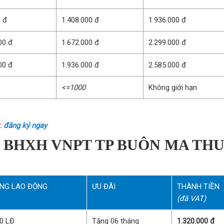
0 đ
1.408.000 đ
1.936.000 đ
00 đ
1.672.000 đ
2.299.000 đ
00 đ
1.936.000 đ
2.585.000 đ
<=1000
Không giới hạn
:
đăng ký ngay
 BHXH VNPT TP BUÔN MA TH
NG LAO ĐỘNG
ƯU ĐÃI
THÀNH TIỀN
(đã VAT)
10 LĐ
Tặng 06 tháng
1.320.000 đ