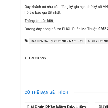
Quý khách có nhu cầu đăng ký, gia hạn chữ ký số V
hỗ trợ báo giá tốt nhất.
Thông tin cần biết:
Đường dây nóng hỗ trợ BHXH Buôn Ma Thuột:
0262 
BẢO HIỂM XÃ HỘI VNPT BUÔN MA THUỘT,
BHXH VNPT BUÔ
Bài cũ hơn
CÓ THỂ BẠN SẼ THÍCH
Giải Pháp Phần Mềm Bảo Hiểm
BHXH