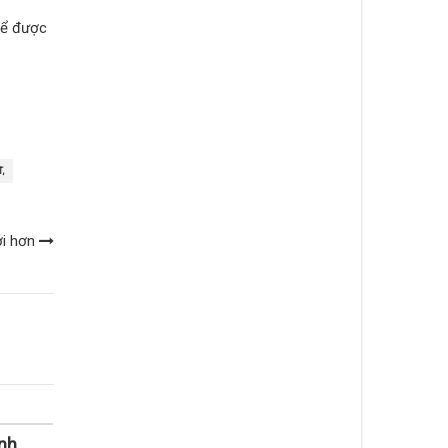
ể được
,
ới hơn
nh,