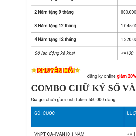
2 Năm tặng 9 tháng
880.00
3 Năm tặng 12 tháng
1.045.0
4 Năm tặng 12 tháng
1.320.0
Số lao động kê khai
<=100
đăng ký online
giảm 20%
COMBO CHỮ KÝ SỐ VÀ
Giá gói chưa gồm usb token 550.000 đồng.
GÓI CƯỚC
LƯỢ
VNPT CA-IVAN10 1 NĂM
<= 