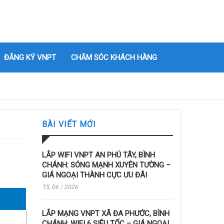
ĐĂNG KÝ VNPT
CHĂM SÓC KHÁCH HÀNG
BÀI VIẾT MỚI
LẮP WIFI VNPT AN PHÚ TÂY, BÌNH
CHÁNH: SÓNG MẠNH XUYÊN TƯỜNG –
GIÁ NGOẠI THÀNH CỰC ƯU ĐÃI
T5, 06 / 2026
LẮP MẠNG VNPT XÃ ĐA PHƯỚC, BÌNH
CHÁNH: WIFI 6 SIÊU TỐC – GIÁ NGOẠI