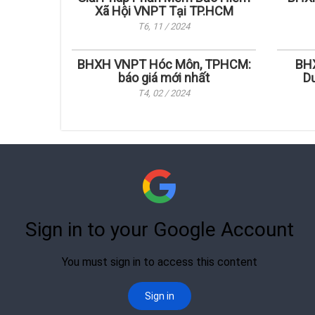
Xã Hội VNPT Tại TP.HCM
T6, 11 / 2024
BHXH VNPT Hóc Môn, TPHCM:
BHX
báo giá mới nhất
Dư
T4, 02 / 2024