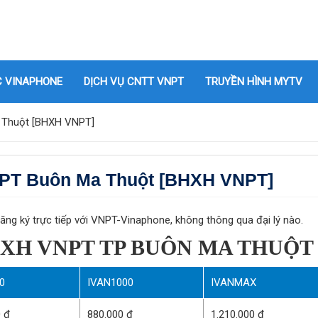
C VINAPHONE
DỊCH VỤ CNTT VNPT
TRUYỀN HÌNH MYTV
 Thuột [BHXH VNPT]
NPT Buôn Ma Thuột [BHXH VNPT]
đăng ký trực tiếp với VNPT-Vinaphone, không thông qua đại lý nào.
HXH VNPT TP BUÔN MA THUỘT
0
IVAN1000
IVANMAX
0 đ
880.000 đ
1.210.000 đ