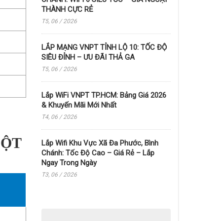
THÀNH CỰC RẺ
T5, 06 / 2026
LẮP MẠNG VNPT TỈNH LỘ 10: TỐC ĐỘ
SIÊU ĐỈNH – ƯU ĐÃI THẢ GA
T5, 06 / 2026
Lắp WiFi VNPT TP.HCM: Bảng Giá 2026
& Khuyến Mãi Mới Nhất
T4, 06 / 2026
UỘT
Lắp Wifi Khu Vực Xã Đa Phước, Bình
Chánh: Tốc Độ Cao – Giá Rẻ – Lắp
Ngay Trong Ngày
T3, 06 / 2026