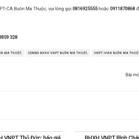
NPT-CA Buôn Ma Thuộc, vui lòng gọi
0816925555
hoặc
0911870868
đ
3859 328
N MA THUỘT,
COMBO BHXH VNPT BUÔN MA THUỘT,
VNPT IVAN BUÔN MA THUỘT
Bài m
 VNPT Thủ Đức: báo giá
BHXH VNPT Bình Chá