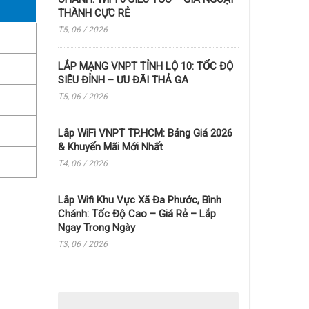
THÀNH CỰC RẺ
T5, 06 / 2026
LẮP MẠNG VNPT TỈNH LỘ 10: TỐC ĐỘ
SIÊU ĐỈNH – ƯU ĐÃI THẢ GA
T5, 06 / 2026
Lắp WiFi VNPT TP.HCM: Bảng Giá 2026
& Khuyến Mãi Mới Nhất
T4, 06 / 2026
Lắp Wifi Khu Vực Xã Đa Phước, Bình
Chánh: Tốc Độ Cao – Giá Rẻ – Lắp
Ngay Trong Ngày
T3, 06 / 2026