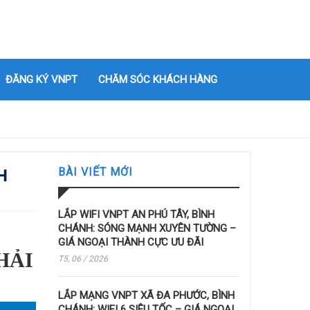
ĐĂNG KÝ VNPT
CHĂM SÓC KHÁCH HÀNG
H
BÀI VIẾT MỚI
LẮP WIFI VNPT AN PHÚ TÂY, BÌNH
CHÁNH: SÓNG MẠNH XUYÊN TƯỜNG –
GIÁ NGOẠI THÀNH CỰC ƯU ĐÃI
HẢI
T5, 06 / 2026
LẮP MẠNG VNPT XÃ ĐA PHƯỚC, BÌNH
CHÁNH: WIFI 6 SIÊU TỐC – GIÁ NGOẠI