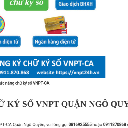
ức năng chữ ký số VNPT-CA
Ữ KÝ SỐ VNPT QUẬN NGÔ QU
NPT-CA Quận Ngô Quyền, vui lòng gọi
0816925555
hoặc
0911870868