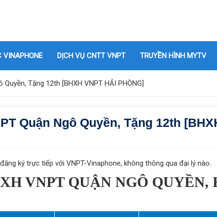
C VINAPHONE
DỊCH VỤ CNTT VNPT
TRUYỀN HÌNH MYTV
gô Quyền, Tặng 12th [BHXH VNPT HẢI PHÒNG]
NPT Quận Ngô Quyền, Tặng 12th [BHX
ăng ký trực tiếp với VNPT-Vinaphone, không thông qua đại lý nào.
HXH VNPT QUẬN NGÔ QUYỀN, 