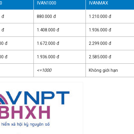
0
IVAN1000
IVANMAX
0 đ
880.000 đ
1.210.000 đ
0 đ
1.408.000 đ
1.936.000 đ
00 đ
1.672.000 đ
2.299.000 đ
00 đ
1.936.000 đ
2.585.000 đ
<=1000
Không giới hạn