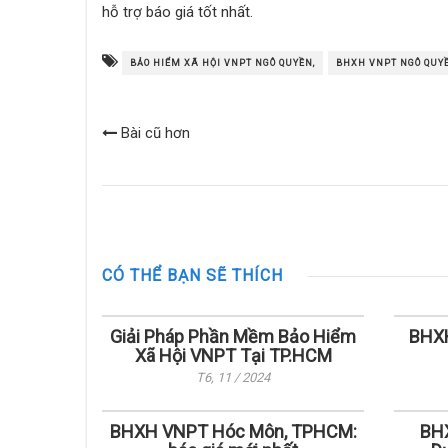
hỗ trợ báo giá tốt nhất.
BẢO HIỂM XÃ HỘI VNPT NGÔ QUYỀN,
BHXH VNPT NGÔ QUYỀ
Bài cũ hơn
CÓ THỂ BẠN SẼ THÍCH
Giải Pháp Phần Mềm Bảo Hiểm
BHXH
Xã Hội VNPT Tại TP.HCM
T6, 11 / 2024
BHXH VNPT Hóc Môn, TPHCM:
BHX