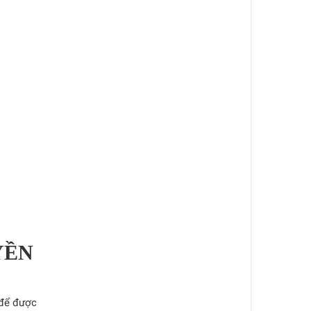
YỀN
để được