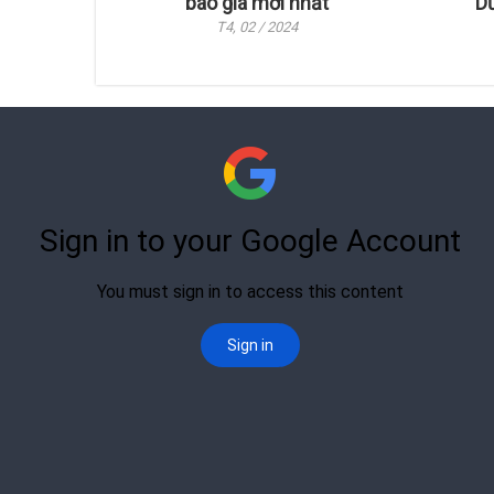
báo giá mới nhất
Dư
T4, 02 / 2024