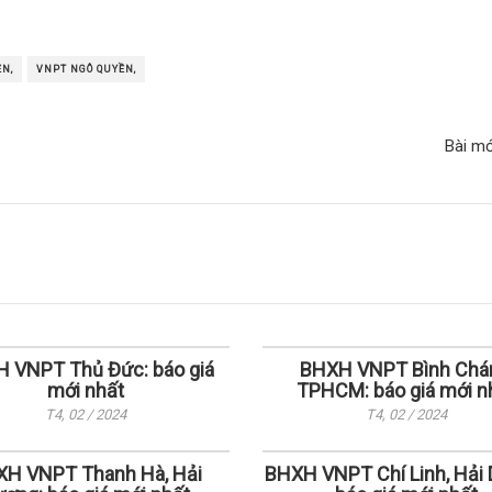
N,
VNPT NGÔ QUYỀN,
Bài m
 VNPT Thủ Đức: báo giá
BHXH VNPT Bình Chá
mới nhất
TPHCM: báo giá mới n
T4, 02 / 2024
T4, 02 / 2024
H VNPT Thanh Hà, Hải
BHXH VNPT Chí Linh, Hải 