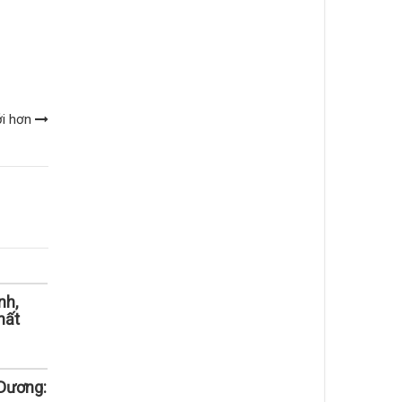
ới hơn
nh,
hất
Dương: