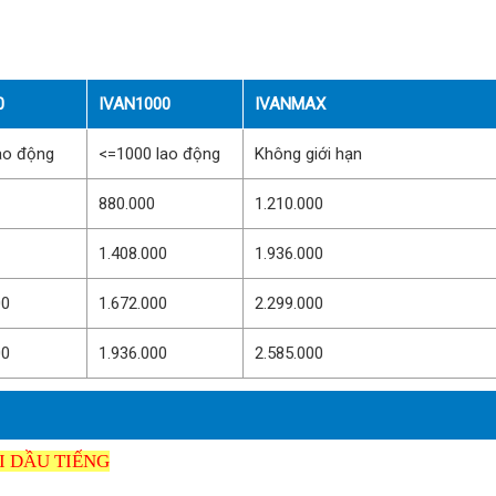
0
IVAN1000
IVANMAX
ao động
<=1000 lao động
Không giới hạn
880.000
1.210.000
1.408.000
1.936.000
00
1.672.000
2.299.000
00
1.936.000
2.585.000
I DẦU TIẾNG