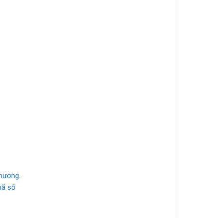
phương
.
mã số