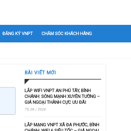
ĐĂNG KÝ VNPT
CHĂM SÓC KHÁCH HÀNG
BÀI VIẾT MỚI
LẮP WIFI VNPT AN PHÚ TÂY, BÌNH
CHÁNH: SÓNG MẠNH XUYÊN TƯỜNG –
GIÁ NGOẠI THÀNH CỰC ƯU ĐÃI
T5, 06 / 2026
LẮP MẠNG VNPT XÃ ĐA PHƯỚC, BÌNH
CHÁNH: WIFI 6 SIÊU TỐC – GIÁ NGOẠI