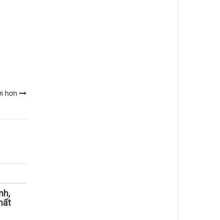
ới hơn
nh,
hất