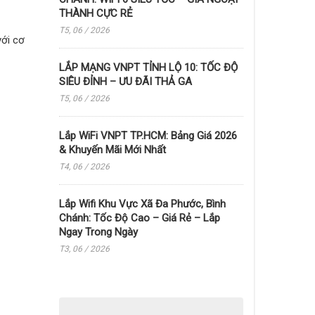
THÀNH CỰC RẺ
T5, 06 / 2026
với cơ
LẮP MẠNG VNPT TỈNH LỘ 10: TỐC ĐỘ
SIÊU ĐỈNH – ƯU ĐÃI THẢ GA
T5, 06 / 2026
Lắp WiFi VNPT TP.HCM: Bảng Giá 2026
& Khuyến Mãi Mới Nhất
T4, 06 / 2026
Lắp Wifi Khu Vực Xã Đa Phước, Bình
Chánh: Tốc Độ Cao – Giá Rẻ – Lắp
Ngay Trong Ngày
T3, 06 / 2026