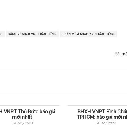
G,
ĐĂNG KÝ BHXH VNPT DẦU TIẾNG,
PHẦN MỀM BHXH VNPT DẦU TIẾNG,
Bài m
 VNPT Thủ Đức: báo giá
BHXH VNPT Bình Chá
mới nhất
TPHCM: báo giá mới n
T4, 02 / 2024
T4, 02 / 2024