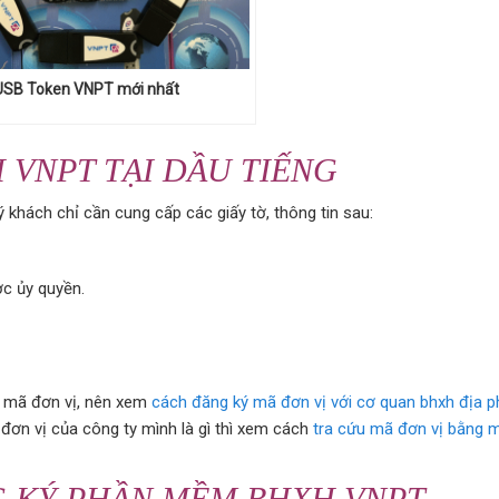
USB Token VNPT mới nhất
 VNPT TẠI DẦU TIẾNG
khách chỉ cần cung cấp các giấy tờ, thông tin sau:
c ủy quyền.
có mã đơn vị, nên xem
cách đăng ký mã đơn vị với cơ quan bhxh địa 
đơn vị của công ty mình là gì thì xem cách
tra cứu mã đơn vị bằng 
G KÝ PHẦN MỀM BHXH VNPT