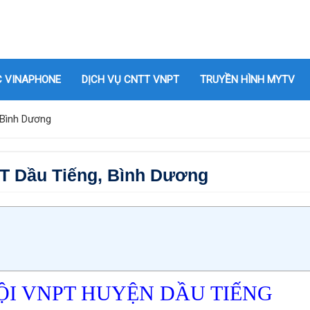
C VINAPHONE
DỊCH VỤ CNTT VNPT
TRUYỀN HÌNH MYTV
 Bình Dương
T Dầu Tiếng, Bình Dương
ỘI VNPT HUYỆN DẦU TIẾNG