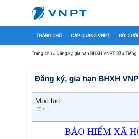
TRANG CHỦ
CÁP QUANG VNPT
GÓI CƯỚ
Trang chủ
»
Đăng ký, gia hạn BHXH VNPT Dầu Tiếng,
Đăng ký, gia hạn BHXH VNP
Mục lục
BẢO HIỂM XÃ H