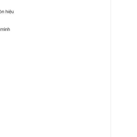
òn hiệu
 mình