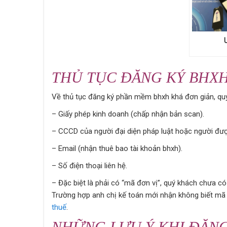
THỦ TỤC ĐĂNG KÝ BHXH
Về thủ tục đăng ký phần mềm bhxh khá đơn giản, quý 
– Giấy phép kinh doanh (chấp nhận bản scan).
– CCCD của người đại diện pháp luật hoặc người đượ
– Email (nhận thuê bao tài khoản bhxh).
– Số điện thoại liên hệ.
– Đặc biệt là phải có “mã đơn vị”, quý khách chưa 
Trường hợp anh chị kế toán mới nhận không biết mã 
thuế
.
NHỮNG LƯU Ý KHI ĐĂN