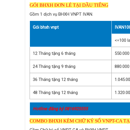
GÓI BHXH ĐƠN LẺ TẠI DẦU TIẾNG
Gồm 1 dịch vụ BHXH VNPT IVAN.
Gói bhxh vnpt
IVAN10
<=100 l
12 Tháng tặng 6 tháng
550.000
24 Tháng tặng 9 tháng
880.000
36 Tháng tặng 12 tháng
1.045.0
48 Tháng tặng 12 tháng
1.320.0
Hotline đăng ký 0816925555
COMBO BHXH KÈM CHỮ KÝ SỐ VNPT-CA TẠ
Gồm Chữ ký số VNPT-CA và BHXH VNPT.