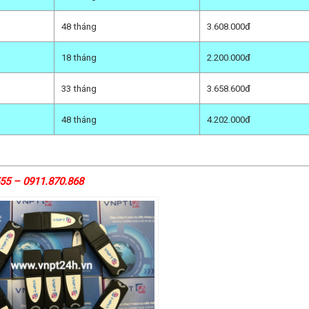
48 tháng
3.608.000đ
18 tháng
2.200.000đ
33 tháng
3.658.600đ
48 tháng
4.202.000đ
55 – 0911.870.868