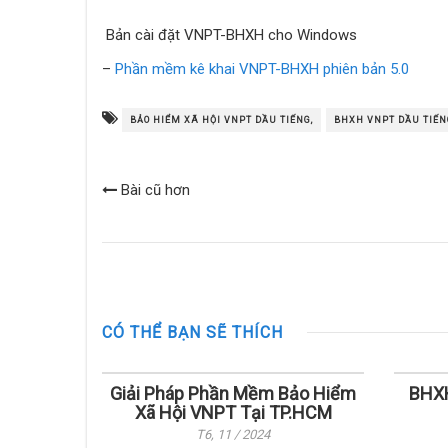
Bản cài đặt VNPT-BHXH cho Windows
–
Phần mềm kê khai VNPT-BHXH phiên bản 5.0
BẢO HIỂM XÃ HỘI VNPT DẦU TIẾNG,
BHXH VNPT DẦU TIẾN
Bài cũ hơn
CÓ THỂ BẠN SẼ THÍCH
Giải Pháp Phần Mềm Bảo Hiểm
BHXH
Xã Hội VNPT Tại TP.HCM
T6, 11 / 2024