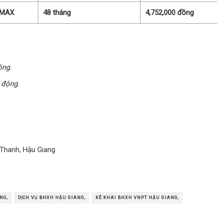
 MAX
48 tháng
4,752,000 đồng
ộng.
 động.
 Thanh, Hậu Giang
NG,
DỊCH VỤ BHXH HẬU GIANG,
KÊ KHAI BHXH VNPT HẬU GIANG,