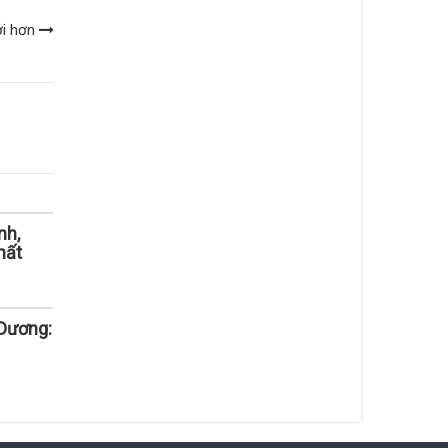
ới hơn
nh,
hất
Dương: