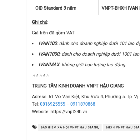
OID Standard 3 năm
VNPT-BHXH IVAN
Ghi chú
:
Giá trên đã gồm VAT
IVAN100
: dành cho doanh nghiệp dưới 101 lao đ
IVAN1000
: dành cho doanh nghiệp dưới 1001 lao
IVANMAX
: không giới hạn lượng lao động.
⭐⭐⭐⭐⭐
TRUNG TÂM KINH DOANH VNPT HẬU GIANG
Adress: 61 Võ Văn Kiệt, Khu Vực 4, Phường 5, Tp. Vị
Tel:
0816925555
–
0911870868
Website: https://vnpt24h.vn
BẢO HIỂM XÃ HỘI VNPT HẬU GIANG,
BHXH VNPT HẬU GIA