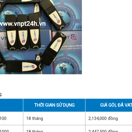
G
THỜI GIAN SỬ DỤNG
GIÁ GÓI, ĐÃ VA
100
18 tháng
2,134,000 đồng
1000
18 tháng
2,447,500 đồng