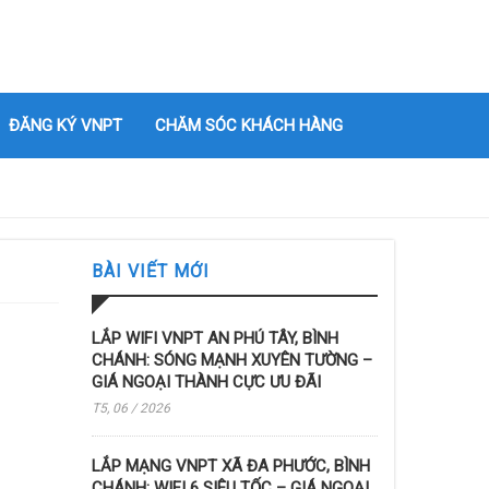
ĐĂNG KÝ VNPT
CHĂM SÓC KHÁCH HÀNG
BÀI VIẾT MỚI
LẮP WIFI VNPT AN PHÚ TÂY, BÌNH
CHÁNH: SÓNG MẠNH XUYÊN TƯỜNG –
GIÁ NGOẠI THÀNH CỰC ƯU ĐÃI
T5, 06 / 2026
LẮP MẠNG VNPT XÃ ĐA PHƯỚC, BÌNH
CHÁNH: WIFI 6 SIÊU TỐC – GIÁ NGOẠI