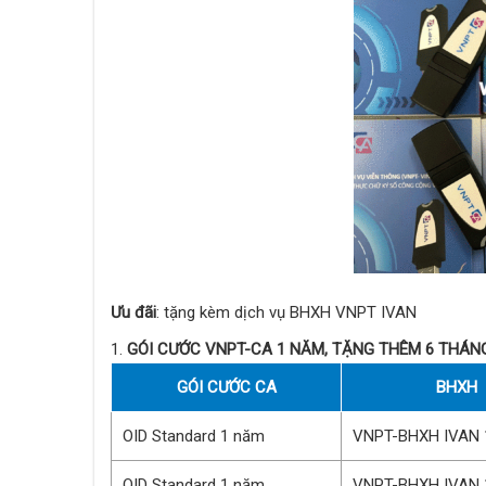
Ưu đãi
: tặng kèm dịch vụ BHXH VNPT IVAN
GÓI CƯỚC VNPT-CA 1 NĂM, TẶNG THÊM 6 THÁN
GÓI CƯỚC CA
BHXH
OID Standard 1 năm
VNPT-BHXH IVAN 
OID Standard 1 năm
VNPT-BHXH IVAN 