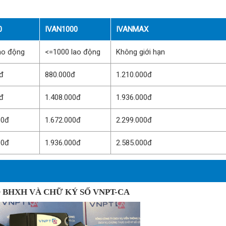
0
IVAN1000
IVANMAX
ao động
<=1000 lao động
Không giới hạn
đ
880.000đ
1.210.000đ
đ
1.408.000đ
1.936.000đ
00đ
1.672.000đ
2.299.000đ
00đ
1.936.000đ
2.585.000đ
 BHXH VÀ CHỮ KÝ SỐ VNPT-CA