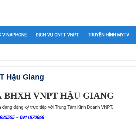
C VINAPHONE
DỊCH VỤ CNTT VNPT
TRUYỀN HÌNH MYTV
T Hậu Giang
Á BHXH VNPT HẬU GIANG
h đang đăng ký trực tiếp với Trung Tâm Kinh Doanh VNPT.
16925555 – 0911870868