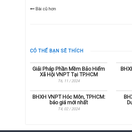
Bài cũ hơn
CÓ THỂ BẠN SẼ THÍCH
Giải Pháp Phần Mềm Bảo Hiểm
BHXH
Xã Hội VNPT Tại TP.HCM
T6, 11 / 2024
BHXH VNPT Hóc Môn, TPHCM:
BHX
báo giá mới nhất
Dư
T4, 02 / 2024