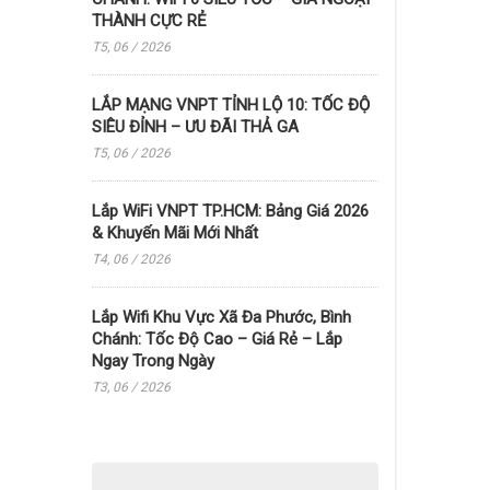
THÀNH CỰC RẺ
T5, 06 / 2026
LẮP MẠNG VNPT TỈNH LỘ 10: TỐC ĐỘ
SIÊU ĐỈNH – ƯU ĐÃI THẢ GA
T5, 06 / 2026
Lắp WiFi VNPT TP.HCM: Bảng Giá 2026
& Khuyến Mãi Mới Nhất
T4, 06 / 2026
Lắp Wifi Khu Vực Xã Đa Phước, Bình
Chánh: Tốc Độ Cao – Giá Rẻ – Lắp
Ngay Trong Ngày
T3, 06 / 2026