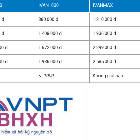
0
IVAN1000
IVANMAX
0 đ
880.000 đ
1.210.000 đ
0 đ
1.408.000 đ
1.936.000 đ
00 đ
1.672.000 đ
2.299.000 đ
00 đ
1.936.000 đ
2.585.000 đ
<=1000
Không giới hạn