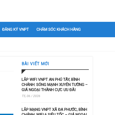
ĐĂNG KÝ VNPT
CHĂM SÓC KHÁCH HÀNG
BÀI VIẾT MỚI
LẮP WIFI VNPT AN PHÚ TÂY, BÌNH
CHÁNH: SÓNG MẠNH XUYÊN TƯỜNG –
GIÁ NGOẠI THÀNH CỰC ƯU ĐÃI
T5, 06 / 2026
LẮP MẠNG VNPT XÃ ĐA PHƯỚC, BÌNH
CHÁNH: WIFI 6 SIÊU TỐC – GIÁ NGOẠI