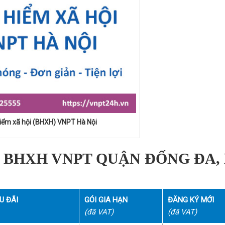
iểm xã hội (BHXH) VNPT Hà Nội
 BHXH VNPT QUẬN ĐỐNG ĐA,
U ĐÃI
GÓI GIA HẠN
ĐĂNG KÝ MỚI
(đã VAT)
(đã VAT)