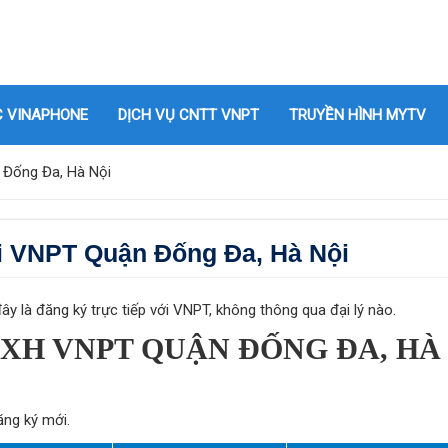
C VINAPHONE
DỊCH VỤ CNTT VNPT
TRUYỀN HÌNH MYTV
 Đống Đa, Hà Nội
i VNPT Quận Đống Đa, Hà Nội
 là đăng ký trực tiếp với VNPT, không thông qua đại lý nào.
HXH VNPT QUẬN ĐỐNG ĐA, HÀ
ăng ký mới.