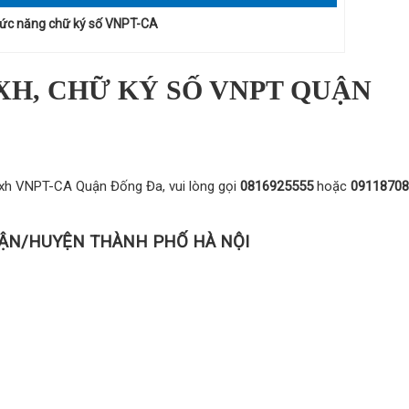
ức năng chữ ký số VNPT-CA
XH, CHỮ KÝ SỐ VNPT QUẬN
bhxh VNPT-CA Quận Đống Đa, vui lòng gọi
0816925555
hoặc
09118708
QUẬN/HUYỆN THÀNH PHỐ HÀ NỘI