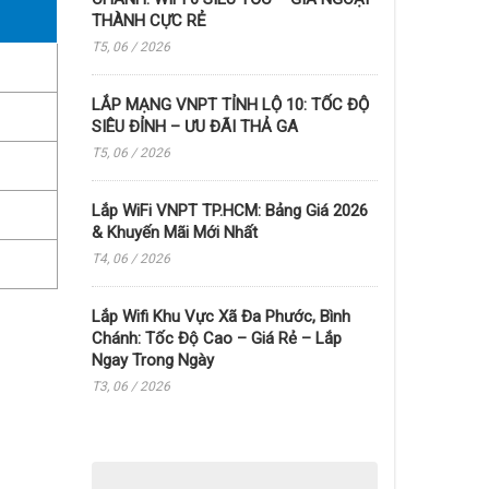
THÀNH CỰC RẺ
T5, 06 / 2026
LẮP MẠNG VNPT TỈNH LỘ 10: TỐC ĐỘ
SIÊU ĐỈNH – ƯU ĐÃI THẢ GA
T5, 06 / 2026
Lắp WiFi VNPT TP.HCM: Bảng Giá 2026
& Khuyến Mãi Mới Nhất
T4, 06 / 2026
Lắp Wifi Khu Vực Xã Đa Phước, Bình
Chánh: Tốc Độ Cao – Giá Rẻ – Lắp
Ngay Trong Ngày
T3, 06 / 2026