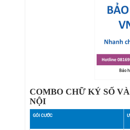
Bảo h
COMBO CHỮ KÝ SỐ VÀ
NỘI
GÓI CƯỚC
Ư