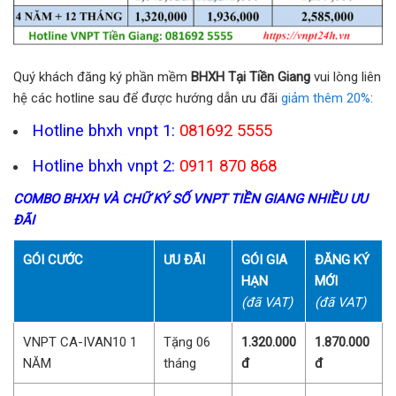
Quý khách đăng ký phần mềm
BHXH Tại Tiền Giang
vui lòng liên
hệ các hotline sau để được hướng dẫn ưu đãi
giảm thêm 20%
:
Hotline bhxh vnpt 1:
081692 5555
Hotline bhxh vnpt 2:
0911 870 868
COMBO BHXH VÀ CHỮ KÝ SỐ VNPT TIỀN GIANG NHIỀU ƯU
ĐÃI
GÓI CƯỚC
ƯU ĐÃI
GÓI GIA
ĐĂNG KÝ
HẠN
MỚI
(đã VAT)
(đã VAT)
VNPT CA-IVAN10 1
Tặng 06
1.320.000
1.870.000
NĂM
tháng
đ
đ