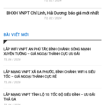
T3, 02 / 2024
BHXH VNPT Chí Linh, Hải Dương: báo giá mới nhất
T3, 02 / 2024
BÀI VIẾT MỚI
LẮP WIFI VNPT AN PHÚ TÂY, BÌNH CHÁNH: SÓNG MẠNH
XUYÊN TƯỜNG – GIÁ NGOẠI THÀNH CỰC ƯU ĐÃI
T5, 06 / 2026
LẮP MẠNG VNPT XÃ ĐA PHƯỚC, BÌNH CHÁNH: WIFI 6 SIÊU
TỐC – GIÁ NGOẠI THÀNH CỰC RẺ
T5, 06 / 2026
LẮP MẠNG VNPT TỈNH LỘ 10: TỐC ĐỘ SIÊU ĐỈNH – ƯU ĐÃI
THẢ GA
T5, 06 / 2026