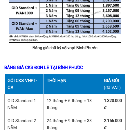
Bảng giá chữ ký số vnpt Bình Phước
BẢNG GIÁ CKS ĐƠN LẺ TẠI BÌNH PHƯỚC
GÓI CKS VNPT-
THỜI HẠN
GIÁ GÓI
CA
(đã VAT)
OID Standard 1
12 tháng + 6 tháng = 18
1.320.000
NĂM
tháng
đ
OID Standard 2
24 tháng + 9 tháng = 33
2.156.000
NĂM
tháng
đ