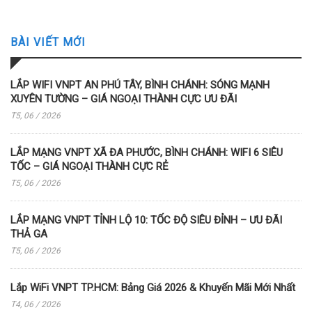
BÀI VIẾT MỚI
LẮP WIFI VNPT AN PHÚ TÂY, BÌNH CHÁNH: SÓNG MẠNH
XUYÊN TƯỜNG – GIÁ NGOẠI THÀNH CỰC ƯU ĐÃI
T5, 06 / 2026
LẮP MẠNG VNPT XÃ ĐA PHƯỚC, BÌNH CHÁNH: WIFI 6 SIÊU
TỐC – GIÁ NGOẠI THÀNH CỰC RẺ
T5, 06 / 2026
LẮP MẠNG VNPT TỈNH LỘ 10: TỐC ĐỘ SIÊU ĐỈNH – ƯU ĐÃI
THẢ GA
T5, 06 / 2026
Lắp WiFi VNPT TP.HCM: Bảng Giá 2026 & Khuyến Mãi Mới Nhất
T4, 06 / 2026