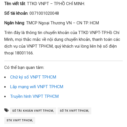
Tên viết tắt
: TTKD VNPT – TP.HỒ CHÍ MINH.
Số tài khoản
: 0071001020048
Ngân hàng
: TMCP Ngoại Thương VN – CN TP. HCM
Trên đây là thông tin chuyển khoản của TTKD VNPT-TP.Hồ Chí
Minh, mọi thắc mắc về nội dung chuyển khoản, thanh toán các
dịch vụ của VNPT TPHCM, quý khách vui lòng liên hệ số điện
thoại 18001166.
Có thể bạn quan tâm:
Chữ ký số VNPT TPHCM
Lắp mạng wifi VNPT TPHCM
Truyền hình VNPT TPHCM
SỐ TÀI KHOẢN VNPT TPHCM,
SỐ TK VNPT TPHCM,
STK VNPT TPHCM,