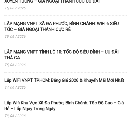
XUYÊN TƯỜNG – GIÁ NGOẠI THÀNH CỰC ƯU ĐÃI
T5, 06 / 2026
LẮP MẠNG VNPT XÃ ĐA PHƯỚC, BÌNH CHÁNH: WIFI 6 SIÊU
TỐC – GIÁ NGOẠI THÀNH CỰC RẺ
T5, 06 / 2026
LẮP MẠNG VNPT TỈNH LỘ 10: TỐC ĐỘ SIÊU ĐỈNH – ƯU ĐÃI
THẢ GA
T5, 06 / 2026
Lắp WiFi VNPT TP.HCM: Bảng Giá 2026 & Khuyến Mãi Mới Nhất
T4, 06 / 2026
Lắp Wifi Khu Vực Xã Đa Phước, Bình Chánh: Tốc Độ Cao – Giá
Rẻ – Lắp Ngay Trong Ngày
T3, 06 / 2026