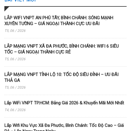
LẮP WIFI VNPT AN PHÚ TÂY, BÌNH CHÁNH: SÓNG MẠNH
XUYÊN TƯỜNG – GIÁ NGOẠI THÀNH CỰC ƯU ĐÃI
T5, 06 / 2026
LẮP MẠNG VNPT XÃ ĐA PHƯỚC, BÌNH CHÁNH: WIFI 6 SIÊU
TỐC – GIÁ NGOẠI THÀNH CỰC RẺ
T5, 06 / 2026
LẮP MẠNG VNPT TỈNH LỘ 10: TỐC ĐỘ SIÊU ĐỈNH – ƯU ĐÃI
THẢ GA
T5, 06 / 2026
Lắp WiFi VNPT TP.HCM: Bảng Giá 2026 & Khuyến Mãi Mới Nhất
T4, 06 / 2026
Lắp Wifi Khu Vực Xã Đa Phước, Bình Chánh: Tốc Độ Cao – Giá