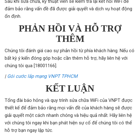
Sau khi sửa chữa, kỹ thuật viên sẽ kiểm tra lại kết nối WiFi để
đảm bảo rằng vấn đề đã được giải quyết và dịch vụ hoạt động
ổn định.
PHẢN HỒI VÀ HỖ TRỢ
THÊM
Chúng tôi đánh giá cao sự phản hồi từ phía khách hàng. Nếu có
bất kỳ ý kiến đóng góp hoặc cần thêm hỗ trợ, hãy liên hệ với
chúng tôi qua [18001166].
|
Gói cước lắp mạng VNPT TPHCM
KẾT LUẬN
Tổng đài báo hỏng và quy trình sửa chữa WiFi của VNPT được
thiết kế để đảm bảo rằng mọi vấn đề của khách hàng sẽ được
giải quyết một cách nhanh chóng và hiệu quả nhất. Hãy liên hệ
với chúng tôi ngay khi bạn phát hiện sự cố để chúng tôi có thể
hỗ trợ bạn ngay lập tức.