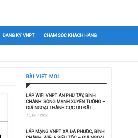
ĐĂNG KÝ VNPT
CHĂM SÓC KHÁCH HÀNG
BÀI VIẾT MỚI
LẮP WIFI VNPT AN PHÚ TÂY, BÌNH
CHÁNH: SÓNG MẠNH XUYÊN TƯỜNG –
GIÁ NGOẠI THÀNH CỰC ƯU ĐÃI
T5, 06 / 2026
LẮP MẠNG VNPT XÃ ĐA PHƯỚC, BÌNH
CHÁNH: WIFI 6 SIÊU TỐC – GIÁ NGOẠI