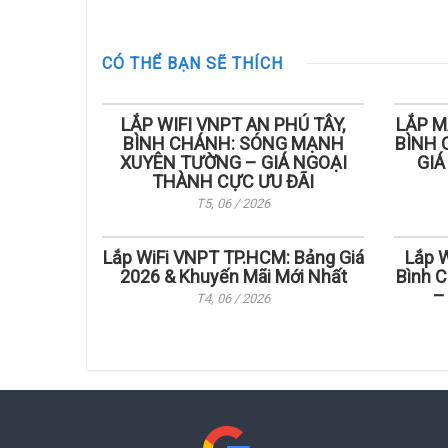
CÓ THỂ BẠN SẼ THÍCH
LẮP WIFI VNPT AN PHÚ TÂY,
LẮP M
BÌNH CHÁNH: SÓNG MẠNH
BÌNH 
XUYÊN TƯỜNG – GIÁ NGOẠI
GIÁ
THÀNH CỰC ƯU ĐÃI
T5, 06 / 2026
Lắp WiFi VNPT TP.HCM: Bảng Giá
Lắp W
2026 & Khuyến Mãi Mới Nhất
Bình C
–
T4, 06 / 2026