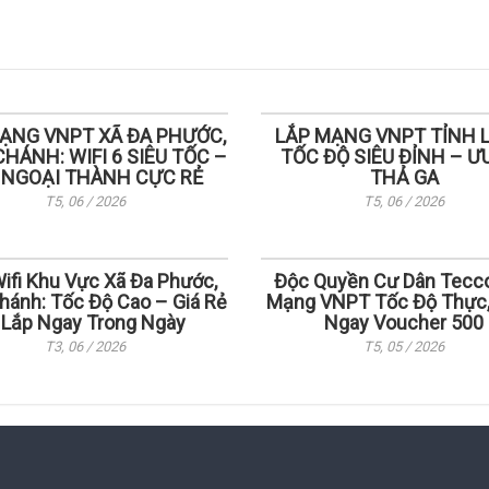
ẠNG VNPT XÃ ĐA PHƯỚC,
LẮP MẠNG VNPT TỈNH L
CHÁNH: WIFI 6 SIÊU TỐC –
TỐC ĐỘ SIÊU ĐỈNH – ƯU
 NGOẠI THÀNH CỰC RẺ
THẢ GA
T5, 06 / 2026
T5, 06 / 2026
ifi Khu Vực Xã Đa Phước,
Độc Quyền Cư Dân Tecco
hánh: Tốc Độ Cao – Giá Rẻ
Mạng VNPT Tốc Độ Thực
 Lắp Ngay Trong Ngày
Ngay Voucher 500
T3, 06 / 2026
T5, 05 / 2026