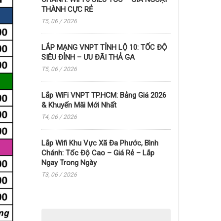
THÀNH CỰC RẺ
T5, 06 / 2026
LẮP MẠNG VNPT TỈNH LỘ 10: TỐC ĐỘ
SIÊU ĐỈNH – ƯU ĐÃI THẢ GA
T5, 06 / 2026
Lắp WiFi VNPT TP.HCM: Bảng Giá 2026
& Khuyến Mãi Mới Nhất
T4, 06 / 2026
Lắp Wifi Khu Vực Xã Đa Phước, Bình
Chánh: Tốc Độ Cao – Giá Rẻ – Lắp
Ngay Trong Ngày
T3, 06 / 2026