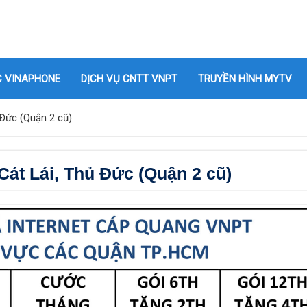
C VINAPHONE
DỊCH VỤ CNTT VNPT
TRUYỀN HÌNH MYTV
 Đức (Quận 2 cũ)
 Cát Lái, Thủ Đức (Quận 2 cũ)