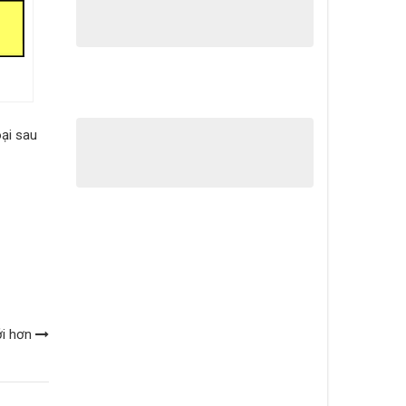
oại sau
ới hơn