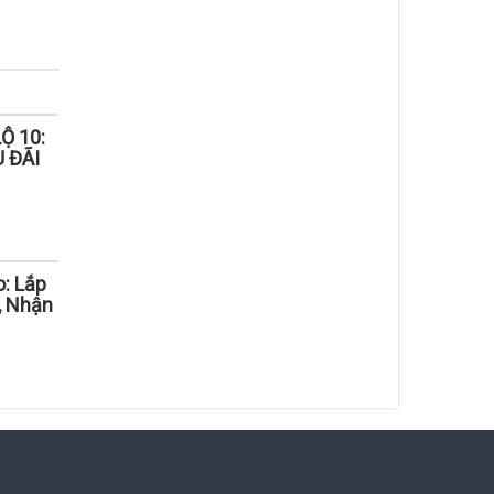
Ộ 10:
 ĐÃI
: Lắp
, Nhận