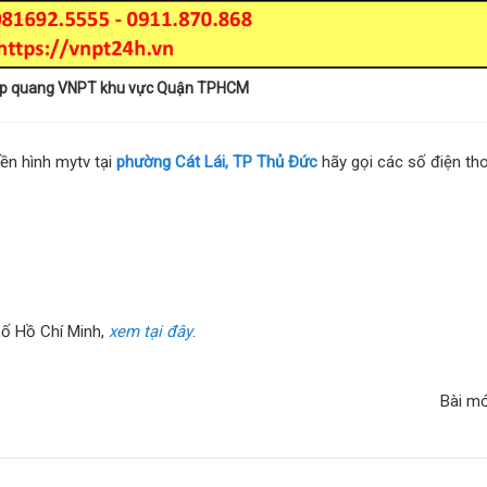
áp quang VNPT khu vực Quận TPHCM
yền hình mytv tại
phường Cát Lái, TP Thủ Đức
hãy gọi các số điện th
phố Hồ Chí Minh,
xem tại đây
.
Bài m