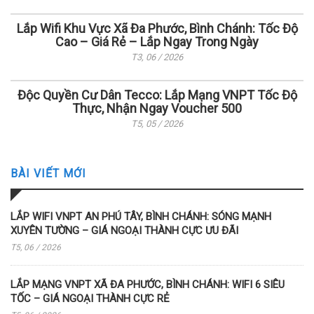
Lắp Wifi Khu Vực Xã Đa Phước, Bình Chánh: Tốc Độ
Cao – Giá Rẻ – Lắp Ngay Trong Ngày
T3, 06 / 2026
Độc Quyền Cư Dân Tecco: Lắp Mạng VNPT Tốc Độ
Thực, Nhận Ngay Voucher 500
T5, 05 / 2026
BÀI VIẾT MỚI
LẮP WIFI VNPT AN PHÚ TÂY, BÌNH CHÁNH: SÓNG MẠNH
XUYÊN TƯỜNG – GIÁ NGOẠI THÀNH CỰC ƯU ĐÃI
T5, 06 / 2026
LẮP MẠNG VNPT XÃ ĐA PHƯỚC, BÌNH CHÁNH: WIFI 6 SIÊU
TỐC – GIÁ NGOẠI THÀNH CỰC RẺ