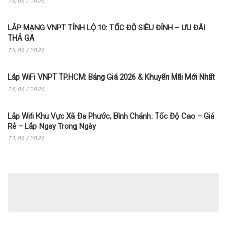
T5, 06 / 2026
LẮP MẠNG VNPT TỈNH LỘ 10: TỐC ĐỘ SIÊU ĐỈNH – ƯU ĐÃI
THẢ GA
T5, 06 / 2026
Lắp WiFi VNPT TP.HCM: Bảng Giá 2026 & Khuyến Mãi Mới Nhất
T4, 06 / 2026
Lắp Wifi Khu Vực Xã Đa Phước, Bình Chánh: Tốc Độ Cao – Giá
Rẻ – Lắp Ngay Trong Ngày
T3, 06 / 2026