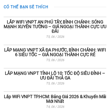
CÓ THỂ BẠN SẼ THÍCH
LẮP WIFI VNPT AN PHÚ TÂY, BÌNH CHÁNH: SÓNG
MẠNH XUYÊN TƯỜNG – GIÁ NGOẠI THÀNH CỰC ƯU
ĐÃI
T5, 06 / 2026
LẮP MẠNG VNPT XÃ ĐA PHƯỚC, BÌNH CHÁNH: WIFI
6 SIÊU TỐC – GIÁ NGOẠI THÀNH CỰC RẺ
T5, 06 / 2026
LẮP MẠNG VNPT TỈNH LỘ 10: TỐC ĐỘ SIÊU ĐỈNH –
ƯU ĐÃI THẢ GA
T5, 06 / 2026
Lắp WiFi VNPT TP.HCM: Bảng Giá 2026 & Khuyến Mãi
Mới Nhất
T4, 06 / 2026