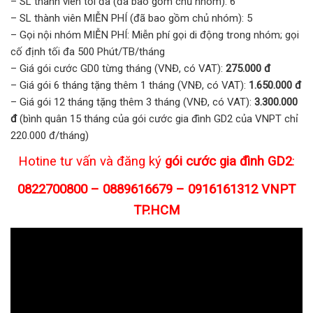
– SL thành viên tối đa (đã bao gồm chủ nhóm): 6
– SL thành viên MIỄN PHÍ (đã bao gồm chủ nhóm): 5
– Gọi nội nhóm MIỄN PHÍ: Miễn phí gọi di động trong nhóm; gọi
cố định tối đa 500 Phút/TB/tháng
– Giá gói cước GD0 từng tháng (VNĐ, có VAT):
275.000 đ
– Giá gói 6 tháng tặng thêm 1 tháng (VNĐ, có VAT):
1.650.000 đ
– Giá gói 12 tháng tặng thêm 3 tháng (VNĐ, có VAT):
3.300.000
đ
(bình quân 15 tháng của gói cước gia đình GD2 của VNPT chỉ
220.000 đ/tháng)
Hotine tư vấn và đăng ký
gói cước gia đình GD2
:
0822700800 – 0889616679 – 0916161312 VNPT
TP.HCM