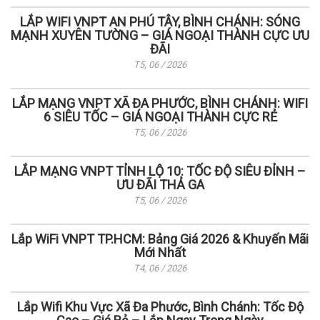
LẮP WIFI VNPT AN PHÚ TÂY, BÌNH CHÁNH: SÓNG
MẠNH XUYÊN TƯỜNG – GIÁ NGOẠI THÀNH CỰC ƯU
ĐÃI
T5, 06 / 2026
LẮP MẠNG VNPT XÃ ĐA PHƯỚC, BÌNH CHÁNH: WIFI
6 SIÊU TỐC – GIÁ NGOẠI THÀNH CỰC RẺ
T5, 06 / 2026
LẮP MẠNG VNPT TỈNH LỘ 10: TỐC ĐỘ SIÊU ĐỈNH –
ƯU ĐÃI THẢ GA
T5, 06 / 2026
Lắp WiFi VNPT TP.HCM: Bảng Giá 2026 & Khuyến Mãi
Mới Nhất
T4, 06 / 2026
Lắp Wifi Khu Vực Xã Đa Phước, Bình Chánh: Tốc Độ