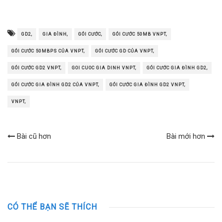
GD2,
GIA ĐÌNH,
GÓI CƯỚC,
GÓI CƯỚC 50MB VNPT,
GÓI CƯỚC 50MBPS CỦA VNPT,
GÓI CƯỚC GD CỦA VNPT,
GÓI CƯỚC GD2 VNPT,
GOI CUOC GIA DINH VNPT,
GÓI CƯỚC GIA ĐÌNH GD2,
GÓI CƯỚC GIA ĐÌNH GD2 CỦA VNPT,
GÓI CƯỚC GIA ĐÌNH GD2 VNPT,
VNPT,
Bài cũ hơn
Bài mới hơn
CÓ THỂ BẠN SẼ THÍCH