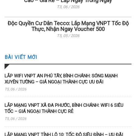
Cao – Giá Rẻ – Lắp Ngay Trong Ngày
T3, 06 / 2026
Độc Quyền Cư Dân Tecco: Lắp Mạng VNPT Tốc Độ
Thực, Nhận Ngay Voucher 500
T5, 05 / 2026
BÀI VIẾT MỚI
LẮP WIFI VNPT AN PHÚ TÂY, BÌNH CHÁNH: SÓNG MẠNH
XUYÊN TƯỜNG – GIÁ NGOẠI THÀNH CỰC ƯU ĐÃI
T5, 06 / 2026
LẮP MẠNG VNPT XÃ ĐA PHƯỚC, BÌNH CHÁNH: WIFI 6 SIÊU
TỐC – GIÁ NGOẠI THÀNH CỰC RẺ
T5, 06 / 2026
LẮP MẠNG VNPT TỈNH LỘ 10: TỐC ĐỘ SIÊU ĐỈNH – ƯU ĐÃI