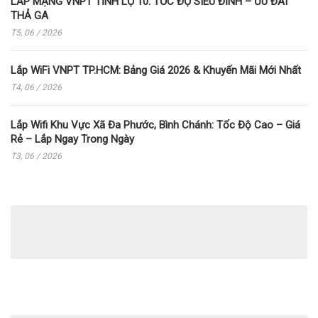
LẮP MẠNG VNPT TỈNH LỘ 10: TỐC ĐỘ SIÊU ĐỈNH – ƯU ĐÃI
THẢ GA
T5, 06 / 2026
Lắp WiFi VNPT TP.HCM: Bảng Giá 2026 & Khuyến Mãi Mới Nhất
T4, 06 / 2026
Lắp Wifi Khu Vực Xã Đa Phước, Bình Chánh: Tốc Độ Cao – Giá
Rẻ – Lắp Ngay Trong Ngày
T3, 06 / 2026