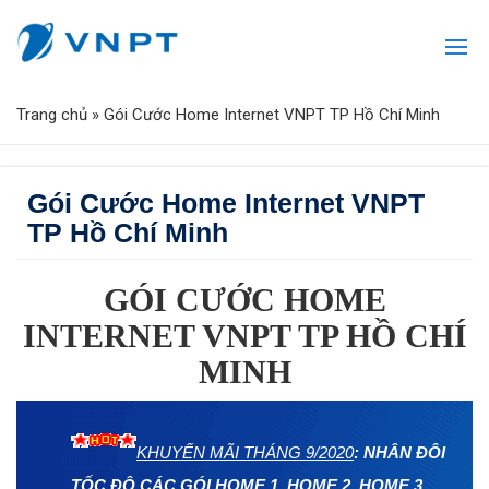
Trang chủ
»
Gói Cước Home Internet VNPT TP Hồ Chí Minh
Gói Cước Home Internet VNPT
TP Hồ Chí Minh
GÓI CƯỚC HOME
INTERNET VNPT TP HỒ CHÍ
MINH
KHUYẾN MÃI THÁNG 9/2020
: NHÂN ĐÔI
TỐC ĐỘ CÁC GÓI HOME 1, HOME 2, HOME 3