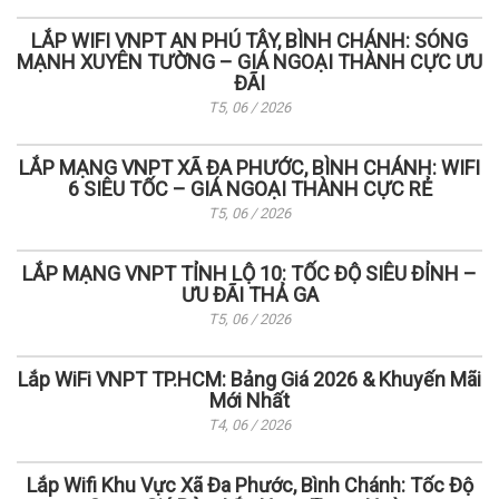
LẮP WIFI VNPT AN PHÚ TÂY, BÌNH CHÁNH: SÓNG
MẠNH XUYÊN TƯỜNG – GIÁ NGOẠI THÀNH CỰC ƯU
ĐÃI
T5, 06 / 2026
LẮP MẠNG VNPT XÃ ĐA PHƯỚC, BÌNH CHÁNH: WIFI
6 SIÊU TỐC – GIÁ NGOẠI THÀNH CỰC RẺ
T5, 06 / 2026
LẮP MẠNG VNPT TỈNH LỘ 10: TỐC ĐỘ SIÊU ĐỈNH –
ƯU ĐÃI THẢ GA
T5, 06 / 2026
Lắp WiFi VNPT TP.HCM: Bảng Giá 2026 & Khuyến Mãi
Mới Nhất
T4, 06 / 2026
Lắp Wifi Khu Vực Xã Đa Phước, Bình Chánh: Tốc Độ