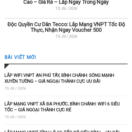
Cao – Giá Rẻ – Lắp Ngay Trong Ngày
T3, 06 / 2026
Độc Quyền Cư Dân Tecco: Lắp Mạng VNPT Tốc Độ
Thực, Nhận Ngay Voucher 500
T5, 05 / 2026
BÀI VIẾT MỚI
LẮP WIFI VNPT AN PHÚ TÂY, BÌNH CHÁNH: SÓNG MẠNH
XUYÊN TƯỜNG – GIÁ NGOẠI THÀNH CỰC ƯU ĐÃI
T5, 06 / 2026
LẮP MẠNG VNPT XÃ ĐA PHƯỚC, BÌNH CHÁNH: WIFI 6 SIÊU
TỐC – GIÁ NGOẠI THÀNH CỰC RẺ
T5, 06 / 2026