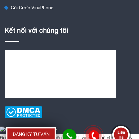
Gói Cước VinaPhone
Kết nối với chúng tôi
ĐĂNG KÝ TƯ VẤN
Đơn vị cung cấp
Hóa đơn điện tử VNPT
và
cho thuê chổ đặt máy