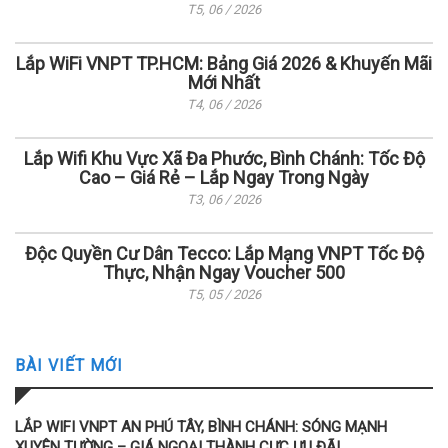
T5, 06 / 2026
Lắp WiFi VNPT TP.HCM: Bảng Giá 2026 & Khuyến Mãi
Mới Nhất
T4, 06 / 2026
Lắp Wifi Khu Vực Xã Đa Phước, Bình Chánh: Tốc Độ
Cao – Giá Rẻ – Lắp Ngay Trong Ngày
T3, 06 / 2026
Độc Quyền Cư Dân Tecco: Lắp Mạng VNPT Tốc Độ
Thực, Nhận Ngay Voucher 500
T5, 05 / 2026
BÀI VIẾT MỚI
LẮP WIFI VNPT AN PHÚ TÂY, BÌNH CHÁNH: SÓNG MẠNH
XUYÊN TƯỜNG – GIÁ NGOẠI THÀNH CỰC ƯU ĐÃI