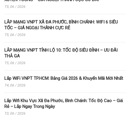
T5, 06 / 2026
LẮP MẠNG VNPT XÃ ĐA PHƯỚC, BÌNH CHÁNH: WIFI 6 SIÊU
TỐC – GIÁ NGOẠI THÀNH CỰC RẺ
T5, 06 / 2026
LẮP MẠNG VNPT TỈNH LỘ 10: TỐC ĐỘ SIÊU ĐỈNH – ƯU ĐÃI
THẢ GA
T5, 06 / 2026
Lắp WiFi VNPT TP.HCM: Bảng Giá 2026 & Khuyến Mãi Mới Nhất
T4, 06 / 2026
Lắp Wifi Khu Vực Xã Đa Phước, Bình Chánh: Tốc Độ Cao – Giá
Rẻ – Lắp Ngay Trong Ngày
T3, 06 / 2026