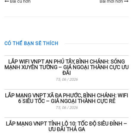
Bài cũ hơn
Bài mới hơn
CÓ THỂ BẠN SẼ THÍCH
LẮP WIFI VNPT AN PHÚ TÂY, BÌNH CHÁNH: SÓNG
MẠNH XUYÊN TƯỜNG – GIÁ NGOẠI THÀNH CỰC ƯU
ĐÃI
T5, 06 / 2026
LẮP MẠNG VNPT XÃ ĐA PHƯỚC, BÌNH CHÁNH: WIFI
6 SIÊU TỐC – GIÁ NGOẠI THÀNH CỰC RẺ
T5, 06 / 2026
LẮP MẠNG VNPT TỈNH LỘ 10: TỐC ĐỘ SIÊU ĐỈNH –
ƯU ĐÃI THẢ GA