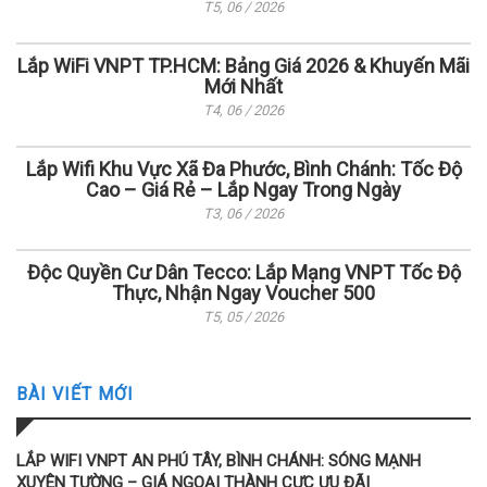
T5, 06 / 2026
Lắp WiFi VNPT TP.HCM: Bảng Giá 2026 & Khuyến Mãi
Mới Nhất
T4, 06 / 2026
Lắp Wifi Khu Vực Xã Đa Phước, Bình Chánh: Tốc Độ
Cao – Giá Rẻ – Lắp Ngay Trong Ngày
T3, 06 / 2026
Độc Quyền Cư Dân Tecco: Lắp Mạng VNPT Tốc Độ
Thực, Nhận Ngay Voucher 500
T5, 05 / 2026
BÀI VIẾT MỚI
LẮP WIFI VNPT AN PHÚ TÂY, BÌNH CHÁNH: SÓNG MẠNH
XUYÊN TƯỜNG – GIÁ NGOẠI THÀNH CỰC ƯU ĐÃI