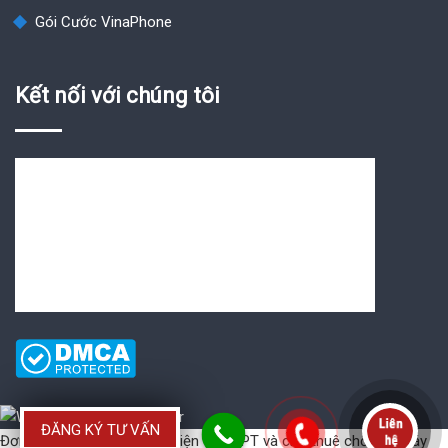
Gói Cước VinaPhone
Kết nối với chúng tôi
ĐĂNG KÝ TƯ VẤN
Đơn vị cung cấp
Hóa đơn điện tử VNPT
và
cho thuê chổ đặt máy