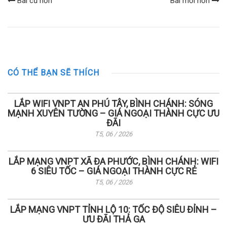
Bài cũ hơn
Bài mới hơn
CÓ THỂ BẠN SẼ THÍCH
LẮP WIFI VNPT AN PHÚ TÂY, BÌNH CHÁNH: SÓNG
MẠNH XUYÊN TƯỜNG – GIÁ NGOẠI THÀNH CỰC ƯU
ĐÃI
T5, 06 / 2026
LẮP MẠNG VNPT XÃ ĐA PHƯỚC, BÌNH CHÁNH: WIFI
6 SIÊU TỐC – GIÁ NGOẠI THÀNH CỰC RẺ
T5, 06 / 2026
LẮP MẠNG VNPT TỈNH LỘ 10: TỐC ĐỘ SIÊU ĐỈNH –
ƯU ĐÃI THẢ GA