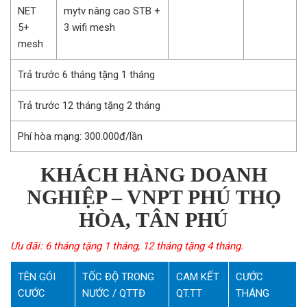
NET
mytv nâng cao STB +
5+
3 wifi mesh
mesh
Trả trước 6 tháng tặng 1 tháng
Trả trước 12 tháng tặng 2 tháng
Phí hòa mạng: 300.000đ/lần
KHÁCH HÀNG DOANH
NGHIỆP – VNPT PHÚ THỌ
HÒA, TÂN PHÚ
Ưu đãi: 6 tháng tặng 1 tháng, 12 tháng tặng 4 tháng.
TÊN GÓI
TỐC ĐỘ TRONG
CAM KẾT
CƯỚC
CƯỚC
NƯỚC / QTTĐ
QT.TT
THÁNG