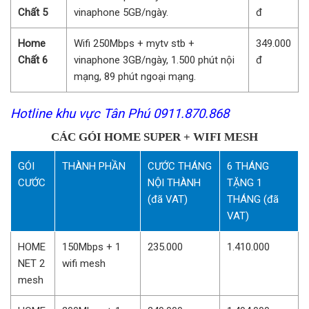
Chất 5
vinaphone 5GB/ngày.
đ
Home
Wifi 250Mbps + mytv stb +
349.000
Chất 6
vinaphone 3GB/ngày, 1.500 phút nội
đ
mạng, 89 phút ngoại mạng.
Hotline khu vực Tân Phú 0911.870.868
CÁC GÓI HOME SUPER + WIFI MESH
GÓI
THÀNH PHẦN
CƯỚC THÁNG
6 THÁNG
CƯỚC
NỘI THÀNH
TẶNG 1
(đã VAT)
THÁNG (đã
VAT)
HOME
150Mbps + 1
235.000
1.410.000
NET 2
wifi mesh
mesh