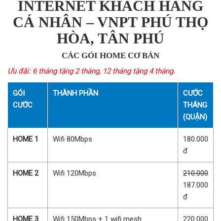
INTERNET KHÁCH HÀNG
CÁ NHÂN – VNPT PHÚ THỌ
HÒA, TÂN PHÚ
CÁC GÓI HOME CƠ BẢN
Ưu đãi: 6 tháng tặng 2 tháng, 12 tháng tặng 4 tháng.
GÓI
THÀNH PHẦN
CƯỚC
CƯỚC
THÁNG
(QUẬN)
HOME 1
Wifi 80Mbps
180.000
đ
HOME 2
Wifi 120Mbps
210.000
187.000
đ
HOME 3
Wifi 150Mbps + 1 wifi mesh
220.000