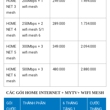
HOME
200Mbps + 1
249.000
1.494.000
NET 3
wifi mesh
mesh
HOME
250Mbps + 2
289.000
1.734.000
NET 4
wifi mesh 5/1
mesh
wifi mesh 6
HOME
300Mbps + 3
349.000
2.094.000
NET 5
wifi mesh
mesh
HOME
500Mbps + 3
480.000
2.880.000
NET 6
wifi mesh
mesh
CÁC GÓI HOME INTERNET + MYTV+ WIFI MESH
GÓI
THÀNH PHẦN
6 THÁNG
CƯỚC
CƯỚC
TẶNG 1
THÁNG