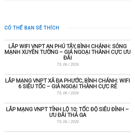
CÓ THỂ BẠN SẼ THÍCH
LẮP WIFI VNPT AN PHÚ TÂY, BÌNH CHÁNH: SÓNG
MẠNH XUYÊN TƯỜNG – GIÁ NGOẠI THÀNH CỰC ƯU
ĐÃI
T5, 06 / 2026
LẮP MẠNG VNPT XÃ ĐA PHƯỚC, BÌNH CHÁNH: WIFI
6 SIÊU TỐC – GIÁ NGOẠI THÀNH CỰC RẺ
T5, 06 / 2026
LẮP MẠNG VNPT TỈNH LỘ 10: TỐC ĐỘ SIÊU ĐỈNH –
ƯU ĐÃI THẢ GA
T5, 06 / 2026