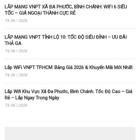
LẮP MẠNG VNPT XÃ ĐA PHƯỚC, BÌNH CHÁNH: WIFI 6 SIÊU
TỐC – GIÁ NGOẠI THÀNH CỰC RẺ
T5, 06 / 2026
LẮP MẠNG VNPT TỈNH LỘ 10: TỐC ĐỘ SIÊU ĐỈNH – ƯU ĐÃI
THẢ GA
T5, 06 / 2026
Lắp WiFi VNPT TP.HCM: Bảng Giá 2026 & Khuyến Mãi Mới Nhất
T4, 06 / 2026
Lắp Wifi Khu Vực Xã Đa Phước, Bình Chánh: Tốc Độ Cao – Giá
Rẻ – Lắp Ngay Trong Ngày
T3, 06 / 2026