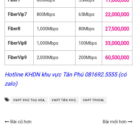
17,600,000
FiberVip7
800Mbps
65Mbps
22,000,000
Fiber8
1,000Mbps
80Mbps
27,500,000
FiberVip8
1,000Mbps
100Mbps
33,000,000
FiberVip9
2,000Mbps
200Mbps
60,500,000
Hotline KHDN khu vực Tân Phú 081692.5555 (có
zalo)
VNPT PHÚ THỌ HÒA,
VNPT TÂN PHÚ,
VNPT TPHCM,
Bài cũ hơn
Bài mới hơn