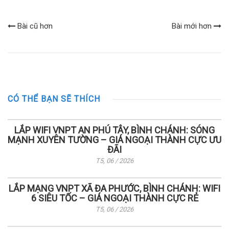
Bài cũ hơn
Bài mới hơn
CÓ THỂ BẠN SẼ THÍCH
LẮP WIFI VNPT AN PHÚ TÂY, BÌNH CHÁNH: SÓNG
MẠNH XUYÊN TƯỜNG – GIÁ NGOẠI THÀNH CỰC ƯU
ĐÃI
T5, 06 / 2026
LẮP MẠNG VNPT XÃ ĐA PHƯỚC, BÌNH CHÁNH: WIFI
6 SIÊU TỐC – GIÁ NGOẠI THÀNH CỰC RẺ
T5, 06 / 2026