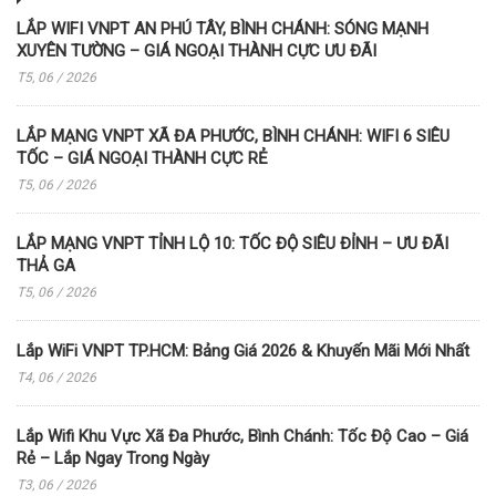
LẮP WIFI VNPT AN PHÚ TÂY, BÌNH CHÁNH: SÓNG MẠNH
XUYÊN TƯỜNG – GIÁ NGOẠI THÀNH CỰC ƯU ĐÃI
T5, 06 / 2026
LẮP MẠNG VNPT XÃ ĐA PHƯỚC, BÌNH CHÁNH: WIFI 6 SIÊU
TỐC – GIÁ NGOẠI THÀNH CỰC RẺ
T5, 06 / 2026
LẮP MẠNG VNPT TỈNH LỘ 10: TỐC ĐỘ SIÊU ĐỈNH – ƯU ĐÃI
THẢ GA
T5, 06 / 2026
Lắp WiFi VNPT TP.HCM: Bảng Giá 2026 & Khuyến Mãi Mới Nhất
T4, 06 / 2026
Lắp Wifi Khu Vực Xã Đa Phước, Bình Chánh: Tốc Độ Cao – Giá
Rẻ – Lắp Ngay Trong Ngày
T3, 06 / 2026