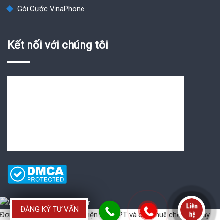
Gói Cước VinaPhone
Kết nối với chúng tôi
ĐĂNG KÝ TƯ VẤN
Đơn vị cung cấp
Hóa đơn điện tử VNPT
và
cho thuê chổ đặt máy