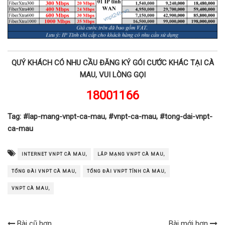
QUÝ KHÁCH CÓ NHU CẦU ĐĂNG KÝ GÓI CƯỚC KHÁC TẠI CÀ
MAU, VUI LÒNG GỌI
18001166
Tag: #lap-mang-vnpt-ca-mau, #vnpt-ca-mau, #tong-dai-vnpt-
ca-mau
INTERNET VNPT CÀ MAU,
LẮP MẠNG VNPT CÀ MAU,
TỔNG ĐÀI VNPT CÀ MAU,
TỔNG ĐÀI VNPT TỈNH CÀ MAU,
VNPT CÀ MAU,
Bài cũ hơn
Bài mới hơn