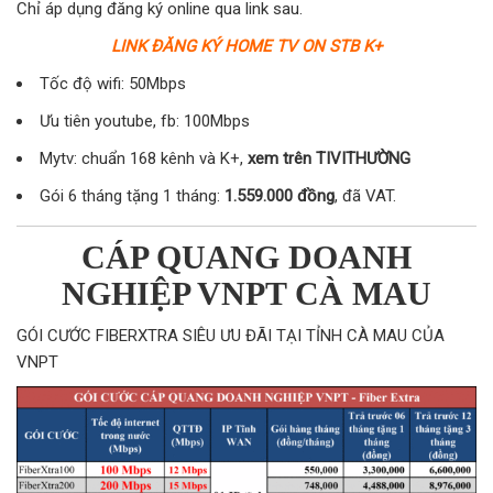
Chỉ áp dụng đăng ký online qua link sau.
LINK ĐĂNG KÝ HOME TV ON STB K+
Tốc độ wifi: 50Mbps
Ưu tiên youtube, fb: 100Mbps
Mytv: chuẩn 168 kênh và K+,
xem trên TIVITHƯỜNG
Gói 6 tháng tặng 1 tháng:
1.559.000 đồng
, đã VAT.
CÁP QUANG DOANH
NGHIỆP VNPT CÀ MAU
GÓI CƯỚC FIBERXTRA SIÊU ƯU ĐÃI TẠI TỈNH CÀ MAU CỦA
VNPT