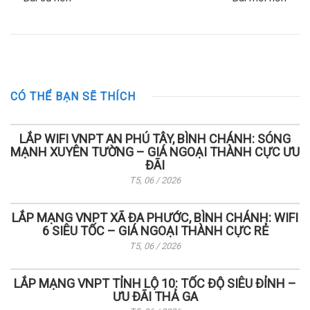
CÓ THỂ BẠN SẼ THÍCH
LẮP WIFI VNPT AN PHÚ TÂY, BÌNH CHÁNH: SÓNG
MẠNH XUYÊN TƯỜNG – GIÁ NGOẠI THÀNH CỰC ƯU
ĐÃI
T5, 06 / 2026
LẮP MẠNG VNPT XÃ ĐA PHƯỚC, BÌNH CHÁNH: WIFI
6 SIÊU TỐC – GIÁ NGOẠI THÀNH CỰC RẺ
T5, 06 / 2026
LẮP MẠNG VNPT TỈNH LỘ 10: TỐC ĐỘ SIÊU ĐỈNH –
ƯU ĐÃI THẢ GA