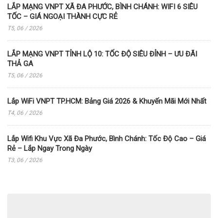
LẮP MẠNG VNPT XÃ ĐA PHƯỚC, BÌNH CHÁNH: WIFI 6 SIÊU
TỐC – GIÁ NGOẠI THÀNH CỰC RẺ
T5, 06 / 2026
LẮP MẠNG VNPT TỈNH LỘ 10: TỐC ĐỘ SIÊU ĐỈNH – ƯU ĐÃI
THẢ GA
T5, 06 / 2026
Lắp WiFi VNPT TP.HCM: Bảng Giá 2026 & Khuyến Mãi Mới Nhất
T4, 06 / 2026
Lắp Wifi Khu Vực Xã Đa Phước, Bình Chánh: Tốc Độ Cao – Giá
Rẻ – Lắp Ngay Trong Ngày
T3, 06 / 2026