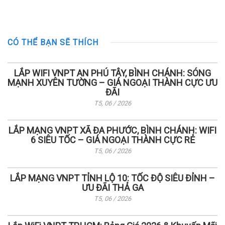
CÓ THỂ BẠN SẼ THÍCH
LẮP WIFI VNPT AN PHÚ TÂY, BÌNH CHÁNH: SÓNG
MẠNH XUYÊN TƯỜNG – GIÁ NGOẠI THÀNH CỰC ƯU
ĐÃI
T5, 06 / 2026
LẮP MẠNG VNPT XÃ ĐA PHƯỚC, BÌNH CHÁNH: WIFI
6 SIÊU TỐC – GIÁ NGOẠI THÀNH CỰC RẺ
T5, 06 / 2026
LẮP MẠNG VNPT TỈNH LỘ 10: TỐC ĐỘ SIÊU ĐỈNH –
ƯU ĐÃI THẢ GA
T5, 06 / 2026