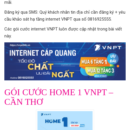
mãi.
Đăng ký qua SMS: Quý khách nhắn tin địa chỉ cần đăng ký + yêu
cầu khảo sát hạ tầng internet VNPT qua số
0816925555
.
Các gói cước internet VNPT luôn được cập nhật trong bài viết
này.
GÓI CƯỚC HOME 1 VNPT –
CẦN THƠ