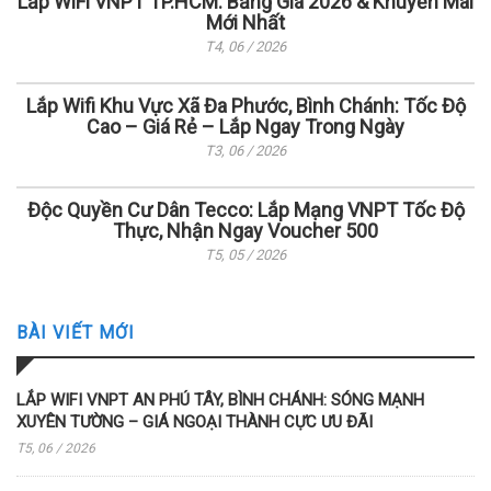
Lắp WiFi VNPT TP.HCM: Bảng Giá 2026 & Khuyến Mãi
Mới Nhất
T4, 06 / 2026
Lắp Wifi Khu Vực Xã Đa Phước, Bình Chánh: Tốc Độ
Cao – Giá Rẻ – Lắp Ngay Trong Ngày
T3, 06 / 2026
Độc Quyền Cư Dân Tecco: Lắp Mạng VNPT Tốc Độ
Thực, Nhận Ngay Voucher 500
T5, 05 / 2026
BÀI VIẾT MỚI
LẮP WIFI VNPT AN PHÚ TÂY, BÌNH CHÁNH: SÓNG MẠNH
XUYÊN TƯỜNG – GIÁ NGOẠI THÀNH CỰC ƯU ĐÃI
T5, 06 / 2026