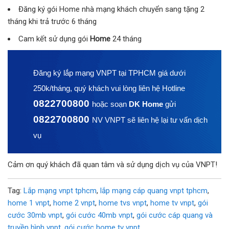
Đăng ký gói Home nhà mạng khách chuyển sang tặng 2
tháng khi trả trước 6 tháng
Cam kết sử dụng gói
Home
24 tháng
Đăng ký lắp mạng VNPT tại TPHCM giá dưới
250k/tháng, quý khách vui lòng liên hệ Hotline
0822700800
hoặc soạn
DK Home
gửi
0822700800
NV VNPT sẽ liên hệ lại tư vấn dịch
vụ
Cảm ơn quý khách đã quan tâm và sử dụng dịch vụ của VNPT!
Tag:
Lắp mạng vnpt tphcm
,
lắp mạng cáp quang vnpt tphcm
,
home 1 vnpt
,
home 2 vnpt
,
home tvs vnpt
,
home tv vnpt
,
gói
cước 30mb vnpt
,
gói cước 40mb vnpt
,
gói cước cáp quang và
truyền hình vnpt
,
gói cước home tv vnpt