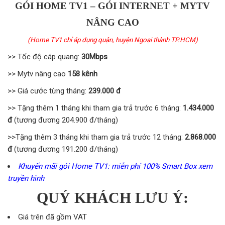
GÓI HOME TV1 – GÓI INTERNET + MYTV
NÂNG CAO
(Home TV1 chỉ áp dụng quận, huyện Ngoại thành TP.HCM)
>> Tốc độ cáp quang:
30Mbps
>> Mytv nâng cao
158 kênh
>> Giá cước từng tháng:
239.000 đ
>> Tặng thêm 1 tháng khi tham gia trả trước 6 tháng:
1.434.000
đ
(tương đương 204.900 đ/tháng)
>>Tặng thêm 3 tháng khi tham gia trả trước 12 tháng:
2.868.000
đ
(tương đương 191.200 đ/tháng)
Khuyến mãi gói Home TV1: miễn phí 100% Smart Box xem
truyền hình
QUÝ KHÁCH LƯU Ý:
Giá trên đã gồm VAT