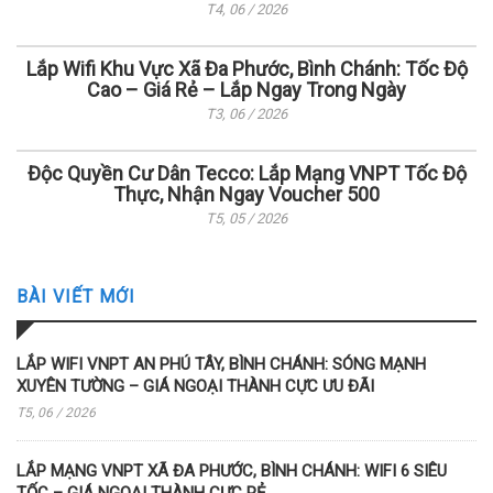
T4, 06 / 2026
Lắp Wifi Khu Vực Xã Đa Phước, Bình Chánh: Tốc Độ
Cao – Giá Rẻ – Lắp Ngay Trong Ngày
T3, 06 / 2026
Độc Quyền Cư Dân Tecco: Lắp Mạng VNPT Tốc Độ
Thực, Nhận Ngay Voucher 500
T5, 05 / 2026
BÀI VIẾT MỚI
LẮP WIFI VNPT AN PHÚ TÂY, BÌNH CHÁNH: SÓNG MẠNH
XUYÊN TƯỜNG – GIÁ NGOẠI THÀNH CỰC ƯU ĐÃI
T5, 06 / 2026
LẮP MẠNG VNPT XÃ ĐA PHƯỚC, BÌNH CHÁNH: WIFI 6 SIÊU
TỐC – GIÁ NGOẠI THÀNH CỰC RẺ