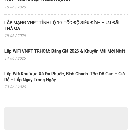
T5, 06 / 2026
LẮP MẠNG VNPT TỈNH LỘ 10: TỐC ĐỘ SIÊU ĐỈNH – ƯU ĐÃI
THẢ GA
T5, 06 / 2026
Lắp WiFi VNPT TP.HCM: Bảng Giá 2026 & Khuyến Mãi Mới Nhất
T4, 06 / 2026
Lắp Wifi Khu Vực Xã Đa Phước, Bình Chánh: Tốc Độ Cao – Giá
Rẻ – Lắp Ngay Trong Ngày
T3, 06 / 2026