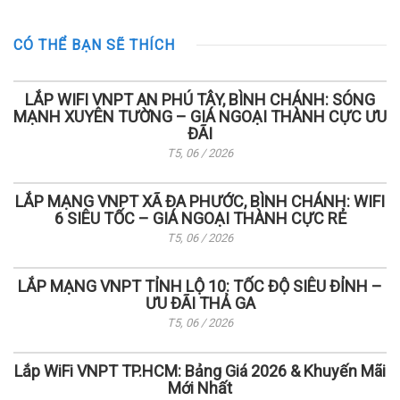
CÓ THỂ BẠN SẼ THÍCH
LẮP WIFI VNPT AN PHÚ TÂY, BÌNH CHÁNH: SÓNG
MẠNH XUYÊN TƯỜNG – GIÁ NGOẠI THÀNH CỰC ƯU
ĐÃI
T5, 06 / 2026
LẮP MẠNG VNPT XÃ ĐA PHƯỚC, BÌNH CHÁNH: WIFI
6 SIÊU TỐC – GIÁ NGOẠI THÀNH CỰC RẺ
T5, 06 / 2026
LẮP MẠNG VNPT TỈNH LỘ 10: TỐC ĐỘ SIÊU ĐỈNH –
ƯU ĐÃI THẢ GA
T5, 06 / 2026
Lắp WiFi VNPT TP.HCM: Bảng Giá 2026 & Khuyến Mãi
Mới Nhất