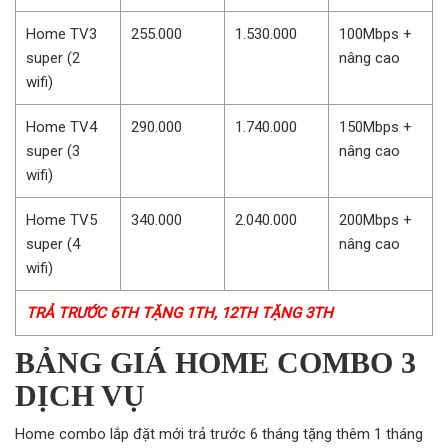
Home TV3
255.000
1.530.000
100Mbps +
super (2
nâng cao
wifi)
Home TV4
290.000
1.740.000
150Mbps +
super (3
nâng cao
wifi)
Home TV5
340.000
2.040.000
200Mbps +
super (4
nâng cao
wifi)
TRẢ TRƯỚC 6TH TẶNG 1TH, 12TH TẶNG 3TH
BẢNG GIÁ HOME COMBO 3
DỊCH VỤ
Home combo lắp đặt mới trả trước 6 tháng tặng thêm 1 tháng