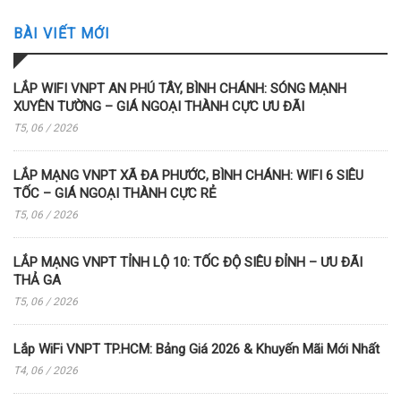
BÀI VIẾT MỚI
LẮP WIFI VNPT AN PHÚ TÂY, BÌNH CHÁNH: SÓNG MẠNH
XUYÊN TƯỜNG – GIÁ NGOẠI THÀNH CỰC ƯU ĐÃI
T5, 06 / 2026
LẮP MẠNG VNPT XÃ ĐA PHƯỚC, BÌNH CHÁNH: WIFI 6 SIÊU
TỐC – GIÁ NGOẠI THÀNH CỰC RẺ
T5, 06 / 2026
LẮP MẠNG VNPT TỈNH LỘ 10: TỐC ĐỘ SIÊU ĐỈNH – ƯU ĐÃI
THẢ GA
T5, 06 / 2026
Lắp WiFi VNPT TP.HCM: Bảng Giá 2026 & Khuyến Mãi Mới Nhất
T4, 06 / 2026