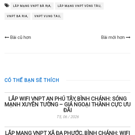
LẮP MẠNG VNPT BÀ RỊA,
LẮP MẠNG VNPT VŨNG TÀU,
VNPT BA RIA,
VNPT VUNG TAU,
Bài cũ hơn
Bài mới hơn
CÓ THỂ BẠN SẼ THÍCH
LẮP WIFI VNPT AN PHÚ TÂY, BÌNH CHÁNH: SÓNG
MẠNH XUYÊN TƯỜNG – GIÁ NGOẠI THÀNH CỰC ƯU
ĐÃI
T5, 06 / 2026
LẮP MẠNG VNPT XÃ ĐA PHƯỚC, BÌNH CHÁNH: WIFI