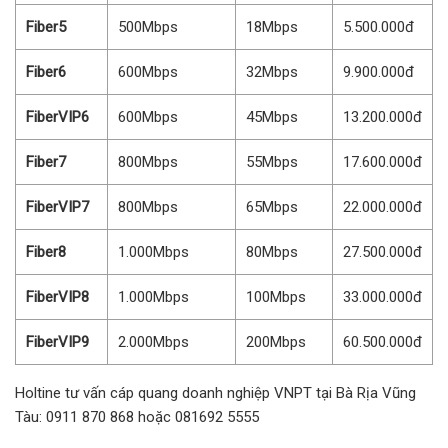
Fiber5
500Mbps
18Mbps
5.500.000đ
Fiber6
600Mbps
32Mbps
9.900.000đ
FiberVIP6
600Mbps
45Mbps
13.200.000đ
Fiber7
800Mbps
55Mbps
17.600.000đ
FiberVIP7
800Mbps
65Mbps
22.000.000đ
Fiber8
1.000Mbps
80Mbps
27.500.000đ
FiberVIP8
1.000Mbps
100Mbps
33.000.000đ
FiberVIP9
2.000Mbps
200Mbps
60.500.000đ
Holtine tư vấn cáp quang doanh nghiệp VNPT tại Bà Rịa Vũng
Tàu: 0911 870 868 hoặc 081692 5555