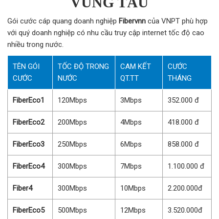
VŨNG TÀU
Gói cước cáp quang doanh nghiệp
Fibervnn
của VNPT phù hợp
với quý doanh nghiệp có nhu cầu truy cập internet tốc độ cao
nhiều trong nước.
TÊN GÓI
TỐC ĐỘ TRONG
CAM KẾT
CƯỚC
CƯỚC
NƯỚC
QT.TT
THÁNG
FiberEco1
120Mbps
3Mbps
352.000 đ
FiberEco2
200Mbps
4Mbps
418.000 đ
FiberEco3
250Mbps
6Mbps
858.000 đ
FiberEco4
300Mbps
7Mbps
1.100.000 đ
Fiber4
300Mbps
10Mbps
2.200.000đ
FiberEco5
500Mbps
12Mbps
3.520.000đ