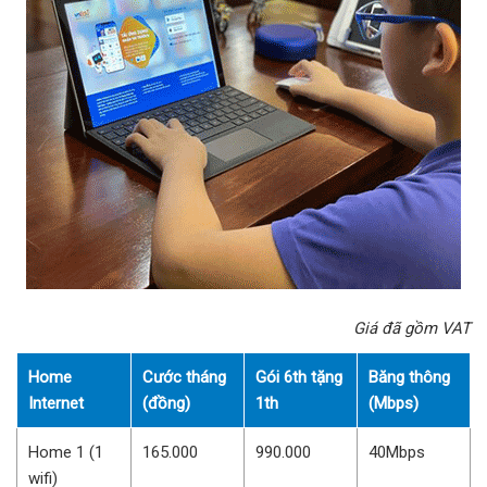
Giá đã gồm VAT
Home
Cước tháng
Gói 6th tặng
Băng thông
Internet
(đồng)
1th
(Mbps)
Home 1 (1
165.000
990.000
40Mbps
wifi)