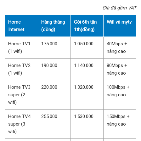
Giá đã gồm VAT
Home
Hàng tháng
Gói 6th tặn
Wifi và mytv
Internet
(đồng)
1th(đồng)
Home TV1
175.000
1.050.000
40Mbps +
(1 wifi)
nâng cao
Home TV2
190.000
1.140.000
80Mbps +
(1 wifi)
nâng cao
Home TV3
220.000
1.320.000
100Mbps +
super (2
nâng cao
wifi)
Home TV4
255.000
1.530.000
150Mbps +
super (3
nâng cao
wifi)