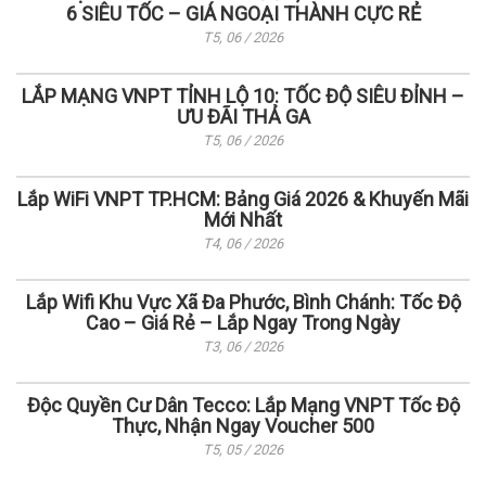
6 SIÊU TỐC – GIÁ NGOẠI THÀNH CỰC RẺ
T5, 06 / 2026
LẮP MẠNG VNPT TỈNH LỘ 10: TỐC ĐỘ SIÊU ĐỈNH –
ƯU ĐÃI THẢ GA
T5, 06 / 2026
Lắp WiFi VNPT TP.HCM: Bảng Giá 2026 & Khuyến Mãi
Mới Nhất
T4, 06 / 2026
Lắp Wifi Khu Vực Xã Đa Phước, Bình Chánh: Tốc Độ
Cao – Giá Rẻ – Lắp Ngay Trong Ngày
T3, 06 / 2026
Độc Quyền Cư Dân Tecco: Lắp Mạng VNPT Tốc Độ
Thực, Nhận Ngay Voucher 500
T5, 05 / 2026