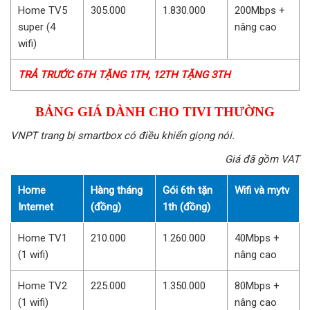
Home TV5
305.000
1.830.000
200Mbps +
super (4
nâng cao
wifi)
TRẢ TRƯỚC 6TH TẶNG 1TH, 12TH TẶNG 3TH
BẢNG GIÁ DÀNH CHO TIVI THƯỜNG
VNPT trang bị smartbox có điều khiển giọng nói.
Giá đã gồm VAT
Home
Hàng tháng
Gói 6th tặn
Wifi và mytv
Internet
(đồng)
1th (đồng)
Home TV1
210.000
1.260.000
40Mbps +
(1 wifi)
nâng cao
Home TV2
225.000
1.350.000
80Mbps +
(1 wifi)
nâng cao