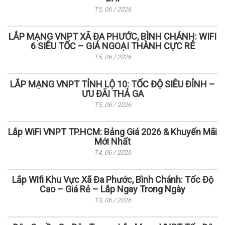
T5, 06 / 2026
LẮP MẠNG VNPT XÃ ĐA PHƯỚC, BÌNH CHÁNH: WIFI
6 SIÊU TỐC – GIÁ NGOẠI THÀNH CỰC RẺ
T5, 06 / 2026
LẮP MẠNG VNPT TỈNH LỘ 10: TỐC ĐỘ SIÊU ĐỈNH –
ƯU ĐÃI THẢ GA
T5, 06 / 2026
Lắp WiFi VNPT TP.HCM: Bảng Giá 2026 & Khuyến Mãi
Mới Nhất
T4, 06 / 2026
Lắp Wifi Khu Vực Xã Đa Phước, Bình Chánh: Tốc Độ
Cao – Giá Rẻ – Lắp Ngay Trong Ngày
T3, 06 / 2026