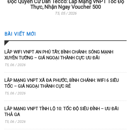
Độc Quyền Cư Dân Tecco: Lắp Mạng VNPT Tốc Độ
Thực, Nhận Ngay Voucher 500
T5, 05 / 2026
BÀI VIẾT MỚI
LẮP WIFI VNPT AN PHÚ TÂY, BÌNH CHÁNH: SÓNG MẠNH
XUYÊN TƯỜNG – GIÁ NGOẠI THÀNH CỰC ƯU ĐÃI
T5, 06 / 2026
LẮP MẠNG VNPT XÃ ĐA PHƯỚC, BÌNH CHÁNH: WIFI 6 SIÊU
TỐC – GIÁ NGOẠI THÀNH CỰC RẺ
T5, 06 / 2026
LẮP MẠNG VNPT TỈNH LỘ 10: TỐC ĐỘ SIÊU ĐỈNH – ƯU ĐÃI
THẢ GA
T5, 06 / 2026