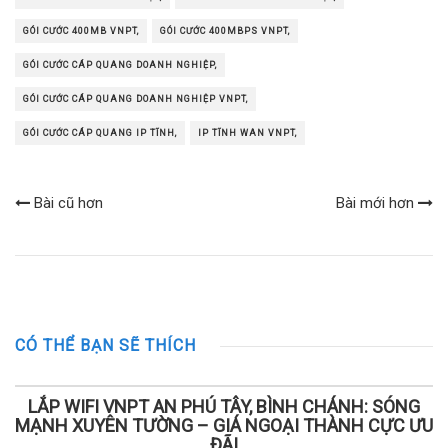
GÓI CƯỚC 400MB VNPT,
GÓI CƯỚC 400MBPS VNPT,
GÓI CƯỚC CÁP QUANG DOANH NGHIỆP,
GÓI CƯỚC CÁP QUANG DOANH NGHIỆP VNPT,
GÓI CƯỚC CÁP QUANG IP TĨNH,
IP TĨNH WAN VNPT,
Bài cũ hơn
Bài mới hơn
CÓ THỂ BẠN SẼ THÍCH
LẮP WIFI VNPT AN PHÚ TÂY, BÌNH CHÁNH: SÓNG
MẠNH XUYÊN TƯỜNG – GIÁ NGOẠI THÀNH CỰC ƯU
ĐÃI