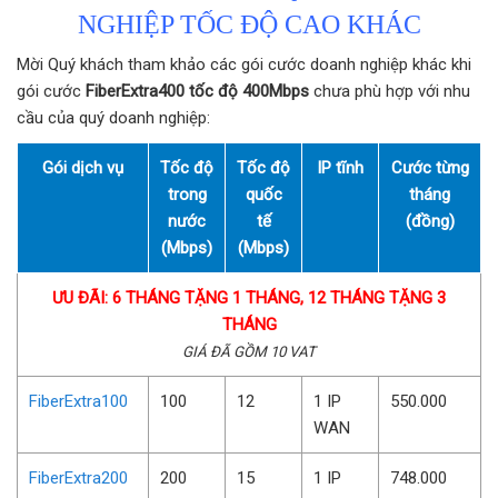
NGHIỆP TỐC ĐỘ CAO KHÁC
Mời Quý khách tham khảo các gói cước doanh nghiệp khác khi
gói cước
FiberExtra400 tốc độ 400Mbps
chưa phù hợp với nhu
cầu của quý doanh nghiệp:
Gói dịch vụ
Tốc độ
Tốc độ
IP tĩnh
Cước từng
trong
quốc
tháng
nước
tế
(đồng)
(Mbps)
(Mbps)
ƯU ĐÃI: 6 THÁNG TẶNG 1 THÁNG, 12 THÁNG TẶNG 3
THÁNG
GIÁ ĐÃ GỒM 10 VAT
FiberExtra100
100
12
1 IP
550.000
WAN
FiberExtra200
200
15
1 IP
748.000