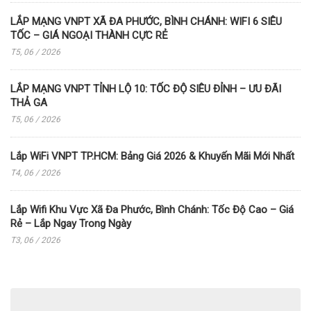
LẮP MẠNG VNPT XÃ ĐA PHƯỚC, BÌNH CHÁNH: WIFI 6 SIÊU
TỐC – GIÁ NGOẠI THÀNH CỰC RẺ
T5, 06 / 2026
LẮP MẠNG VNPT TỈNH LỘ 10: TỐC ĐỘ SIÊU ĐỈNH – ƯU ĐÃI
THẢ GA
T5, 06 / 2026
Lắp WiFi VNPT TP.HCM: Bảng Giá 2026 & Khuyến Mãi Mới Nhất
T4, 06 / 2026
Lắp Wifi Khu Vực Xã Đa Phước, Bình Chánh: Tốc Độ Cao – Giá
Rẻ – Lắp Ngay Trong Ngày
T3, 06 / 2026