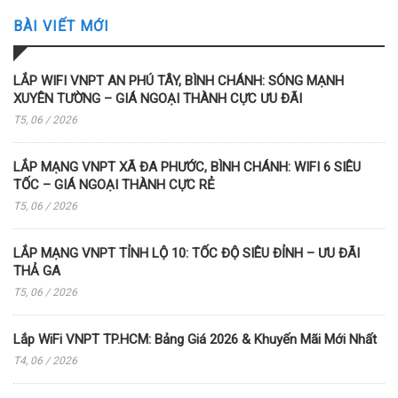
BÀI VIẾT MỚI
LẮP WIFI VNPT AN PHÚ TÂY, BÌNH CHÁNH: SÓNG MẠNH
XUYÊN TƯỜNG – GIÁ NGOẠI THÀNH CỰC ƯU ĐÃI
T5, 06 / 2026
LẮP MẠNG VNPT XÃ ĐA PHƯỚC, BÌNH CHÁNH: WIFI 6 SIÊU
TỐC – GIÁ NGOẠI THÀNH CỰC RẺ
T5, 06 / 2026
LẮP MẠNG VNPT TỈNH LỘ 10: TỐC ĐỘ SIÊU ĐỈNH – ƯU ĐÃI
THẢ GA
T5, 06 / 2026
Lắp WiFi VNPT TP.HCM: Bảng Giá 2026 & Khuyến Mãi Mới Nhất
T4, 06 / 2026