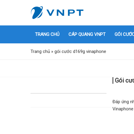
TRANG CHỦ
CÁP QUANG VNPT
GÓI CƯỚ
Trang chủ
»
gói cước d169g vinaphone
Gói cư
Đáp ứng nh
Vinaphone 