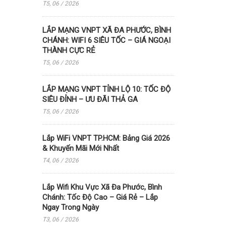
T5, 06 / 2026
LẮP MẠNG VNPT XÃ ĐA PHƯỚC, BÌNH
CHÁNH: WIFI 6 SIÊU TỐC – GIÁ NGOẠI
THÀNH CỰC RẺ
T5, 06 / 2026
LẮP MẠNG VNPT TỈNH LỘ 10: TỐC ĐỘ
SIÊU ĐỈNH – ƯU ĐÃI THẢ GA
T5, 06 / 2026
Lắp WiFi VNPT TP.HCM: Bảng Giá 2026
& Khuyến Mãi Mới Nhất
T4, 06 / 2026
Lắp Wifi Khu Vực Xã Đa Phước, Bình
Chánh: Tốc Độ Cao – Giá Rẻ – Lắp
Ngay Trong Ngày
T3, 06 / 2026