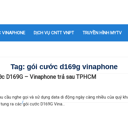
C VINAPHONE
DỊCH VỤ CNTT VNPT
TRUYỀN HÌNH MYTV
Tag: gói cước d169g vinaphone
ớc D169G – Vinaphone trả sau TPHCM
u cầu nghe gọi và sử dụng data di động ngày càng nhiều của quý kh
tung ra các gói cước D169G Vina...