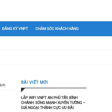
ĐĂNG KÝ VNPT
CHĂM SÓC KHÁCH HÀNG
BÀI VIẾT MỚI
ách.
LẮP WIFI VNPT AN PHÚ TÂY, BÌNH
CHÁNH: SÓNG MẠNH XUYÊN TƯỜNG –
GIÁ NGOẠI THÀNH CỰC ƯU ĐÃI