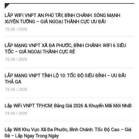
LẮP WIFI VNPT AN PHÚ TÂY, BÌNH CHÁNH: SÓNG MẠNH
XUYÊN TƯỜNG – GIÁ NGOẠI THÀNH CỰC ƯU ĐÃI
T5, 06 / 2026
LẮP MẠNG VNPT XÃ ĐA PHƯỚC, BÌNH CHÁNH: WIFI 6 SIÊU
TỐC – GIÁ NGOẠI THÀNH CỰC RẺ
T5, 06 / 2026
LẮP MẠNG VNPT TỈNH LỘ 10: TỐC ĐỘ SIÊU ĐỈNH – ƯU ĐÃI
THẢ GA
T5, 06 / 2026
Lắp WiFi VNPT TP.HCM: Bảng Giá 2026 & Khuyến Mãi Mới Nhất
T4, 06 / 2026
Lắp Wifi Khu Vực Xã Đa Phước, Bình Chánh: Tốc Độ Cao – Giá
Rẻ – Lắp Ngay Trong Ngày