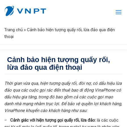
Trang chủ
»
Cảnh bảo hiện tượng quấy rối, lừa đảo qua điện
thoại
Cảnh bảo hiện tượng quấy rối,
lừa đảo qua điện thoại
Thời gian vừa qua, hiện
tượng quấy rối, đòi nợ, có dấu hiệu lừa
đảo qua các cuộc gọi rác đến thuê bao di động VinaPhone có
dấu hiệu gia tăng, trong đó bao gồm cả các
cuộc gọi mạo
danh nhà mạng nhằm trục lợi. Để
bảo vệ quyền lợi khách hàng,
VinaPhone
khuyến cáo khách hàng như
sau:
–
Cảnh giác với hiện tượng gọi quấy rối, lừa đảo:
là các cuộc
gọi từ số máy lạ (số quốc tế, trong nước) tự xưng là nhân viên