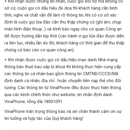
+ Khi nhận được những tin nhắn, cuộc gọi đòi nợ mà không có
sở cứ, cuộc gọi có dấu hiệu đe doạ thì khách hàng cần bình
tĩnh, nghe và chất vấn để làm rõ thông tin; khi có cơ sở xác
định là cuộc gọi lừa đảo cần thu thập chứng cứ (ghi âm, chụp
màn hình điện thoại…) và trình báo ngay cho cơ quan Công an
để được hướng dẫn kịp thời (các hành vi gọi lừa đảo được diễn
ra liên tục, nhiều lần do đó, khách hàng có thời gian để thu thấp
chứng cứ báo cáo cơ quan công an).
+ Khi nhận được cuộc gọi có dấu hiệu mạo danh Nhà mạng
thông báo thuê bao sắp bị khoá thì không thực hiện cung cấp
các thông tin cá nhân bao gồm thông tin CMTND/CCCD/Mã
định danh cá nhân, địa chỉ.. hoặc chuyển tiền nạp thẻ cho đối
tượng. Các thông tin từ VinaPhone đều được thực hiện thông
qua các kênh chính thức như website, tin nhắn định danh
VinaPhone, tổng đài 18001091.
VinaPhone trân trọng thông báo và xin chân thành cảm ơn sự
tin tưởng và hợp tác của Quý khách hàng!