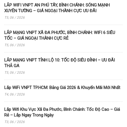
LẮP WIFI VNPT AN PHÚ TÂY, BÌNH CHÁNH: SÓNG MẠNH
XUYÊN TƯỜNG – GIÁ NGOẠI THÀNH CỰC ƯU ĐÃI
T5, 06 / 2026
LẮP MẠNG VNPT XÃ ĐA PHƯỚC, BÌNH CHÁNH: WIFI 6 SIÊU
TỐC – GIÁ NGOẠI THÀNH CỰC RẺ
T5, 06 / 2026
LẮP MẠNG VNPT TỈNH LỘ 10: TỐC ĐỘ SIÊU ĐỈNH – ƯU ĐÃI
THẢ GA
T5, 06 / 2026
Lắp WiFi VNPT TP.HCM: Bảng Giá 2026 & Khuyến Mãi Mới Nhất
T4, 06 / 2026
Lắp Wifi Khu Vực Xã Đa Phước, Bình Chánh: Tốc Độ Cao – Giá
Rẻ – Lắp Ngay Trong Ngày
T3, 06 / 2026