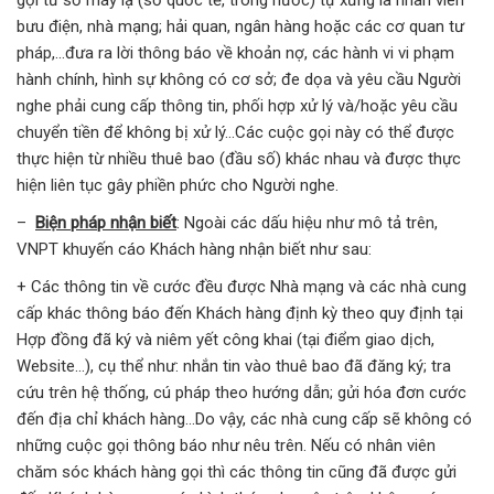
bưu điện, nhà mạng; hải quan, ngân hàng hoặc các cơ quan tư
pháp,…đưa ra lời thông báo về khoản nợ, các hành vi vi phạm
hành chính, hình sự không có cơ sở; đe dọa và yêu cầu Người
nghe phải cung cấp thông tin, phối hợp xử lý và/hoặc yêu cầu
chuyển tiền để không bị xử lý…Các cuộc gọi này có thể được
thực hiện từ nhiều thuê bao (đầu số) khác nhau và được thực
hiện liên tục gây phiền phức cho Người nghe.
–
Biện pháp nhận biết
: Ngoài các dấu hiệu như mô tả trên,
VNPT khuyến cáo Khách hàng nhận biết như sau:
+ Các thông tin về cước đều được Nhà mạng và các nhà cung
cấp khác thông báo đến Khách hàng định kỳ theo quy định tại
Hợp đồng đã ký và niêm yết công khai (tại điểm giao dịch,
Website…), cụ thể như: nhắn tin vào thuê bao đã đăng ký; tra
cứu trên hệ thống, cú pháp theo hướng dẫn; gửi hóa đơn cước
đến địa chỉ khách hàng…Do vậy, các nhà cung cấp sẽ không có
những cuộc gọi thông báo như nêu trên. Nếu có nhân viên
chăm sóc khách hàng gọi thì các thông tin cũng đã được gửi