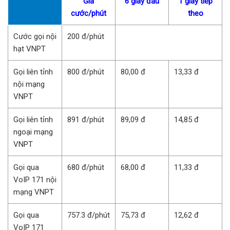
Giá
6 giây đầu
1 giây tiếp
cước/phút
theo
Cước gọi nội
200 đ/phút
hạt VNPT
Gọi liên tỉnh
800 đ/phút
80,00 đ
13,33 đ
nội mạng
VNPT
Gọi liên tỉnh
891 đ/phút
89,09 đ
14,85 đ
ngoại mạng
VNPT
Gọi qua
680 đ/phút
68,00 đ
11,33 đ
VoIP 171 nội
mạng VNPT
Gọi qua
757.3 đ/phút
75,73 đ
12,62 đ
VoIP 171