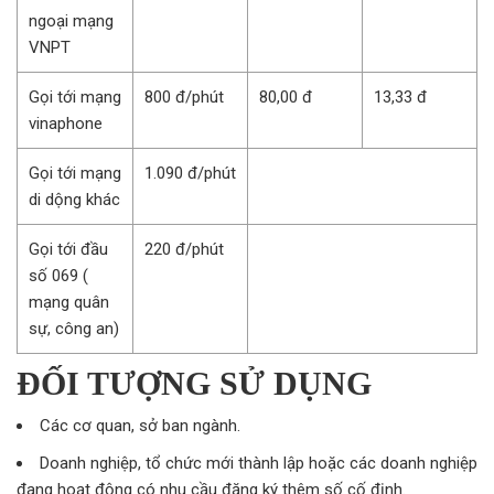
ngoại mạng
VNPT
Gọi tới mạng
800 đ/phút
80,00 đ
13,33 đ
vinaphone
Gọi tới mạng
1.090 đ/phút
di dộng khác
Gọi tới đầu
220 đ/phút
số 069 (
mạng quân
sự, công an)
ĐỐI TƯỢNG SỬ DỤNG
Các cơ quan, sở ban ngành.
Doanh nghiệp, tổ chức mới thành lập hoặc các doanh nghiệp
đang hoạt động có nhu cầu đăng ký thêm số cố định.