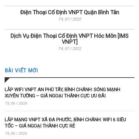
Điện Thoại Cố Định VNPT Quận Bình Tân
T4, 07 / 2022
Dịch Vụ Điện Thoại Cố Định VNPT Hóc Môn [IMS
VNPT]
T4, 07 / 2022
BÀI VIẾT MỚI
LẮP WIFI VNPT AN PHÚ TÂY, BÌNH CHÁNH: SÓNG MẠNH
XUYÊN TƯỜNG – GIÁ NGOẠI THÀNH CỰC ƯU ĐÃI
T5, 06 / 2026
LẮP MẠNG VNPT XÃ ĐA PHƯỚC, BÌNH CHÁNH: WIFI 6 SIÊU
TỐC – GIÁ NGOẠI THÀNH CỰC RẺ
T5, 06 / 2026