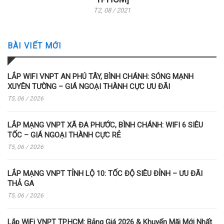
T2, 08 / 2021
BÀI VIẾT MỚI
LẮP WIFI VNPT AN PHÚ TÂY, BÌNH CHÁNH: SÓNG MẠNH
XUYÊN TƯỜNG – GIÁ NGOẠI THÀNH CỰC ƯU ĐÃI
T5, 06 / 2026
LẮP MẠNG VNPT XÃ ĐA PHƯỚC, BÌNH CHÁNH: WIFI 6 SIÊU
TỐC – GIÁ NGOẠI THÀNH CỰC RẺ
T5, 06 / 2026
LẮP MẠNG VNPT TỈNH LỘ 10: TỐC ĐỘ SIÊU ĐỈNH – ƯU ĐÃI
THẢ GA
T5, 06 / 2026
Lắp WiFi VNPT TP.HCM: Bảng Giá 2026 & Khuyến Mãi Mới Nhất