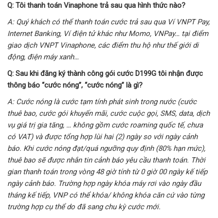
Q: Tôi thanh toán Vinaphone trả sau qua hình thức nào?
A: Quý khách có thể thanh toán cước trả sau qua Ví VNPT Pay,
Internet Banking, Ví điện tử khác như Momo, VNPay… tại điểm
giao dịch VNPT Vinaphone, các điểm thu hộ như thế giới di
động, điện máy xanh…
Q: Sau khi đăng ký thành công gói cước D199G tôi nhận được
thông báo “cước nóng”, “cước nóng” là gì?
A: Cước nóng là cước tạm tính phát sinh trong nước (cước
thuê bao, cước gói khuyến mãi, cước cuộc gọi, SMS, data, dịch
vụ giá trị gia tăng, … không gồm cước roaming quốc tế, chưa
có VAT) và được tổng hợp lùi hai (2) ngày so với ngày cảnh
báo. Khi cước nóng đạt/quá ngưỡng quy định (80% hạn mức),
thuê bao sẽ được nhắn tin cảnh báo yêu cầu thanh toán. Thời
gian thanh toán trong vòng 48 giờ tính từ 0 giờ 00 ngày kế tiếp
ngày cảnh báo. Trường hợp ngày khóa máy rơi vào ngày đầu
tháng kế tiếp, VNP có thể khóa/ không khóa căn cứ vào từng
trường hợp cụ thể do đã sang chu kỳ cước mới.