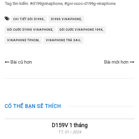
Tag tìm kiếm: #d199gvinaphone, #goi-cuoc-d199g-vinaphone
CHI TIẾT GÓI D199G,
D199G VINAPHONE,
GÓI CƯỚC D199G VINAPHONE,
GÓI CƯỚC VINAPHONE 199K,
VINAPHONE TPHCM,
VINAPHONE TRẢ SAU,
Bài cũ hơn
Bài mới hơn
CÓ THỂ BẠN SẼ THÍCH
D159V 1 tháng
T7, 01 / 2024