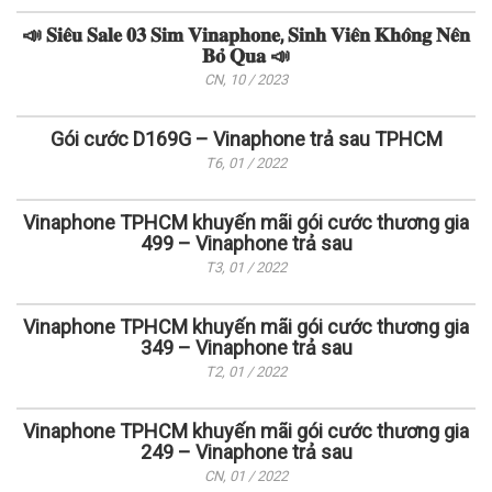
📣 𝐒𝐢𝐞̂𝐮 𝐒𝐚𝐥𝐞 𝟎𝟑 𝐒𝐢𝐦 𝐕𝐢𝐧𝐚𝐩𝐡𝐨𝐧𝐞, 𝐒𝐢𝐧𝐡 𝐕𝐢𝐞̂𝐧 𝐊𝐡𝐨̂𝐧𝐠 𝐍𝐞̂𝐧
𝐁𝐨̉ 𝐐𝐮𝐚 📣
CN, 10 / 2023
Gói cước D169G – Vinaphone trả sau TPHCM
T6, 01 / 2022
Vinaphone TPHCM khuyến mãi gói cước thương gia
499 – Vinaphone trả sau
T3, 01 / 2022
Vinaphone TPHCM khuyến mãi gói cước thương gia
349 – Vinaphone trả sau
T2, 01 / 2022
Vinaphone TPHCM khuyến mãi gói cước thương gia
249 – Vinaphone trả sau
CN, 01 / 2022