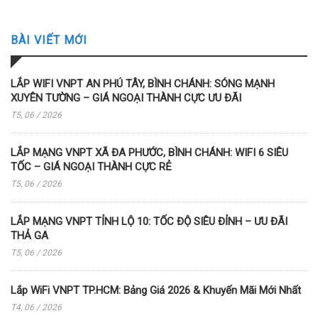
BÀI VIẾT MỚI
LẮP WIFI VNPT AN PHÚ TÂY, BÌNH CHÁNH: SÓNG MẠNH
XUYÊN TƯỜNG – GIÁ NGOẠI THÀNH CỰC ƯU ĐÃI
T5, 06 / 2026
LẮP MẠNG VNPT XÃ ĐA PHƯỚC, BÌNH CHÁNH: WIFI 6 SIÊU
TỐC – GIÁ NGOẠI THÀNH CỰC RẺ
T5, 06 / 2026
LẮP MẠNG VNPT TỈNH LỘ 10: TỐC ĐỘ SIÊU ĐỈNH – ƯU ĐÃI
THẢ GA
T5, 06 / 2026
Lắp WiFi VNPT TP.HCM: Bảng Giá 2026 & Khuyến Mãi Mới Nhất
T4, 06 / 2026