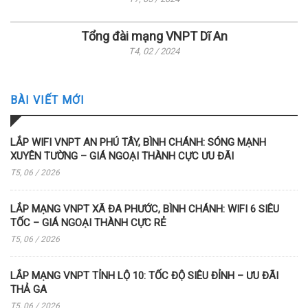
Tổng đài mạng VNPT Dĩ An
T4, 02 / 2024
BÀI VIẾT MỚI
LẮP WIFI VNPT AN PHÚ TÂY, BÌNH CHÁNH: SÓNG MẠNH
XUYÊN TƯỜNG – GIÁ NGOẠI THÀNH CỰC ƯU ĐÃI
T5, 06 / 2026
LẮP MẠNG VNPT XÃ ĐA PHƯỚC, BÌNH CHÁNH: WIFI 6 SIÊU
TỐC – GIÁ NGOẠI THÀNH CỰC RẺ
T5, 06 / 2026
LẮP MẠNG VNPT TỈNH LỘ 10: TỐC ĐỘ SIÊU ĐỈNH – ƯU ĐÃI
THẢ GA
T5, 06 / 2026