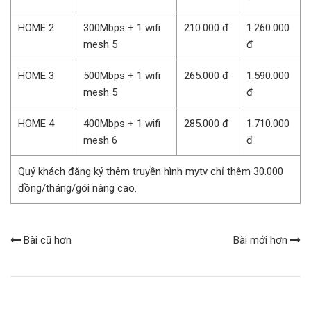
HOME 2
300Mbps + 1 wifi
210.000 đ
1.260.000
mesh 5
đ
HOME 3
500Mbps + 1 wifi
265.000 đ
1.590.000
mesh 5
đ
HOME 4
400Mbps + 1 wifi
285.000 đ
1.710.000
mesh 6
đ
Quý khách đăng ký thêm truyền hình mytv chỉ thêm 30.000
đồng/tháng/gói nâng cao.
Bài cũ hơn
Bài mới hơn