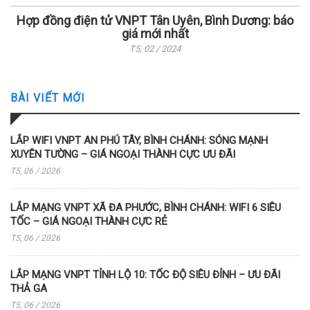
Hợp đồng điện tử VNPT Tân Uyên, Bình Dương: báo
giá mới nhất
T5, 02 / 2024
BÀI VIẾT MỚI
LẮP WIFI VNPT AN PHÚ TÂY, BÌNH CHÁNH: SÓNG MẠNH
XUYÊN TƯỜNG – GIÁ NGOẠI THÀNH CỰC ƯU ĐÃI
T5, 06 / 2026
LẮP MẠNG VNPT XÃ ĐA PHƯỚC, BÌNH CHÁNH: WIFI 6 SIÊU
TỐC – GIÁ NGOẠI THÀNH CỰC RẺ
T5, 06 / 2026
LẮP MẠNG VNPT TỈNH LỘ 10: TỐC ĐỘ SIÊU ĐỈNH – ƯU ĐÃI
THẢ GA
T5, 06 / 2026