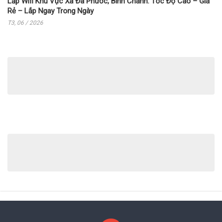
Lắp Wifi Khu Vực Xã Đa Phước, Bình Chánh: Tốc Độ Cao – Giá
Rẻ – Lắp Ngay Trong Ngày
T3, 06 / 2026