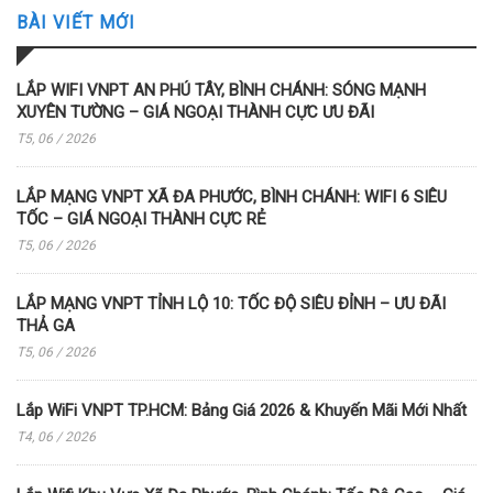
BÀI VIẾT MỚI
LẮP WIFI VNPT AN PHÚ TÂY, BÌNH CHÁNH: SÓNG MẠNH
XUYÊN TƯỜNG – GIÁ NGOẠI THÀNH CỰC ƯU ĐÃI
T5, 06 / 2026
LẮP MẠNG VNPT XÃ ĐA PHƯỚC, BÌNH CHÁNH: WIFI 6 SIÊU
TỐC – GIÁ NGOẠI THÀNH CỰC RẺ
T5, 06 / 2026
LẮP MẠNG VNPT TỈNH LỘ 10: TỐC ĐỘ SIÊU ĐỈNH – ƯU ĐÃI
THẢ GA
T5, 06 / 2026
Lắp WiFi VNPT TP.HCM: Bảng Giá 2026 & Khuyến Mãi Mới Nhất
T4, 06 / 2026