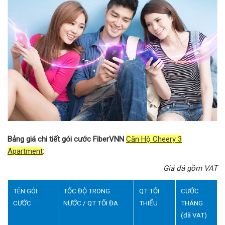
Bảng giá chi tiết gói cước FiberVNN
Căn Hộ Cheery 3
Apartment
:
Giá đá gồm VAT
TÊN GÓI
TỐC ĐỘ TRONG
QT TỐI
CƯỚC
CƯỚC
NƯỚC / QT TỐI ĐA
THIỂU
THÁNG
(đã VAT)