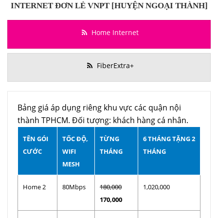
INTERNET ĐƠN LẺ VNPT [HUYỆN NGOẠI THÀNH]
Home Internet
FiberExtra+
Bảng giá áp dụng riêng khu vực các quận nội
thành TPHCM. Đối tượng: khách hàng cá nhân.
TÊN GÓI
TỐC ĐỘ,
TỪNG
6 THÁNG TẶNG 2
CƯỚC
WIFI
THÁNG
THÁNG
MESH
Home 2
80Mbps
180,000
1,020,000
170,000