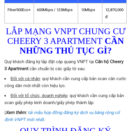
Fiber500Eco+
600Mbps / 125Mbps
10Mbps
12,870,000
đ
LẮP MẠNG VNPT CHUNG CƯ
CHEERY 3 APARTMENT
CẦN
NHỮNG THỦ TỤC GÌ?
Quý khách đăng ký lắp đặt cáp quang VNPT tại
Căn hộ Cheery
3 Apartment
cần chuẩn bị các giấy tờ sau:
Đối với cá nhân
: quý khách cần cung cấp bản scan căn cước
công dân mới nhất còn hiệu lực.
Đối với tổ chức, doanh nghiệp
: quý khách cần cung cấp bản
scan giấy phép kinh doanh/giấy phép thành lập.
|
Xem thêm:
tải mẫu hợp đồng đăng ký dịch vụ băng rộng cố
định VNPT mới nhất
.
QUY TRÌNH ĐĂNG KÝ