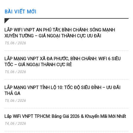
BÀI VIẾT MỚI
LẮP WIFI VNPT AN PHÚ TÂY, BÌNH CHÁNH: SÓNG MẠNH
XUYÊN TƯỜNG – GIÁ NGOẠI THÀNH CỰC ƯU ĐÃI
T5, 06 / 2026
LẮP MẠNG VNPT XÃ ĐA PHƯỚC, BÌNH CHÁNH: WIFI 6 SIÊU
TỐC – GIÁ NGOẠI THÀNH CỰC RẺ
T5, 06 / 2026
LẮP MẠNG VNPT TỈNH LỘ 10: TỐC ĐỘ SIÊU ĐỈNH – ƯU ĐÃI
THẢ GA
T5, 06 / 2026
Lắp WiFi VNPT TP.HCM: Bảng Giá 2026 & Khuyến Mãi Mới Nhất
T4, 06 / 2026