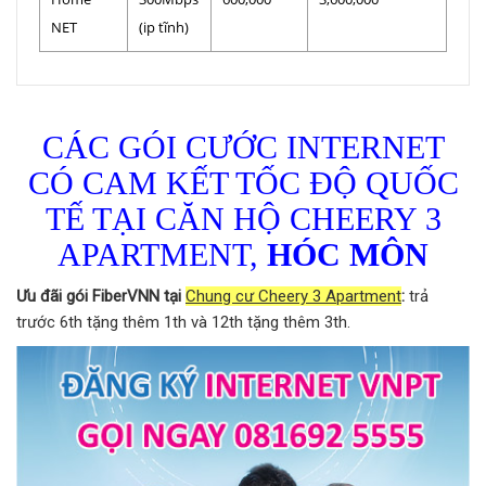
NET
(ip tĩnh)
CÁC GÓI CƯỚC INTERNET
CÓ CAM KẾT TỐC ĐỘ QUỐC
TẾ TẠI CĂN HỘ CHEERY 3
APARTMENT,
HÓC MÔN
Ưu đãi gói FiberVNN tại
Chung cư Cheery 3 Apartment
:
trả
trước 6th tặng thêm 1th và 12th tặng thêm 3th.