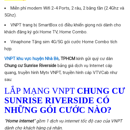
Miễn phí modem Wifi 2-4 Ports, 2 râu, 2 băng tần (2.4Ghz và
5Ghz).
VNPT trang bị SmartBox có điều khiển giọng nói dành cho
khách đăng ký gói Home TV, Home Combo.
Vinaphone Tặng sim 4G/5G gói cước Home Combo tích
hợp.
VNPT khu vực huyện Nhà Bè
, TPHCM
kính gửi quý cư dân
Chung cư Sunrise Riverside
bảng giá dịch vụ Internet cáp
quang, truyền hình Mytv VNPT, truyền hình cáp VTVCab như
sau:
LẮP MẠNG VNPT
CHUNG CƯ
SUNRISE RIVERSIDE
CÓ
NHỮNG GÓI CƯỚC NÀO?
“
Home internet
” gồm 1 dịch vụ internet tốc độ cao của VNPT
dành cho khách hàng cá nhân.