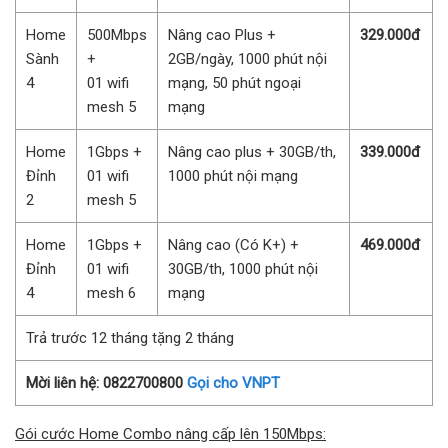
Home
500Mbps
Nâng cao Plus +
329.000đ
Sành
+
2GB/ngày, 1000 phút nội
4
01 wifi
mạng, 50 phút ngoại
mesh 5
mạng
Home
1Gbps +
Nâng cao plus + 30GB/th,
339.000đ
Đỉnh
01 wifi
1000 phút nội mạng
2
mesh 5
Home
1Gbps +
Nâng cao (Có K+) +
469.000đ
Đỉnh
01 wifi
30GB/th, 1000 phút nội
4
mesh 6
mạng
Trả trước 12 tháng tặng 2 tháng
Mời liên hệ: 0822700800
Gọi cho VNPT
Gói cước Home Combo nâng cấp lên 150Mbps: