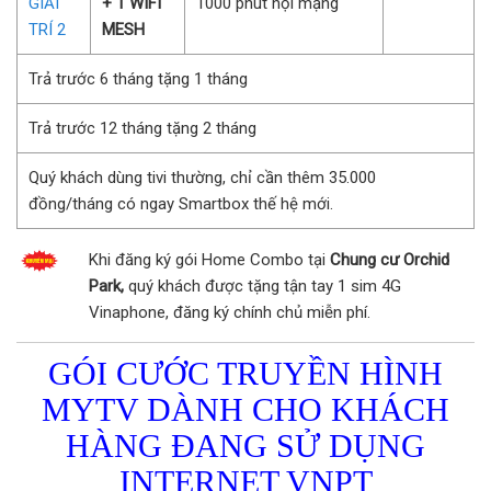
GIẢI
+ 1 WIFI
1000 phút nội mạng
TRÍ 2
MESH
Trả trước 6 tháng tặng 1 tháng
Trả trước 12 tháng tặng 2 tháng
Quý khách dùng tivi thường, chỉ cần thêm 35.000
đồng/tháng có ngay Smartbox thế hệ mới.
Khi đăng ký gói Home Combo tại
Chung cư Orchid
Park,
quý khách được tặng tận tay 1 sim 4G
Vinaphone, đăng ký chính chủ miễn phí.
GÓI CƯỚC TRUYỀN HÌNH
MYTV DÀNH CHO KHÁCH
HÀNG ĐANG SỬ DỤNG
INTERNET VNPT