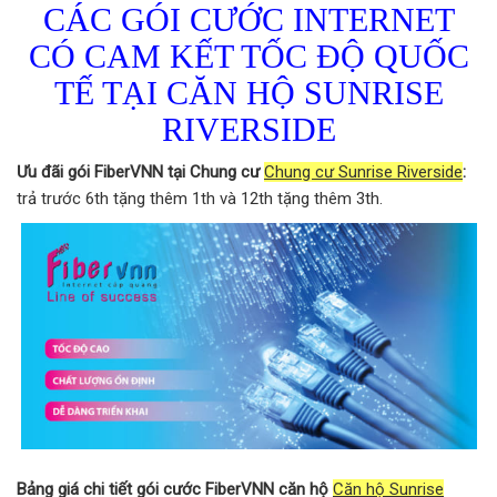
CÁC GÓI CƯỚC INTERNET
CÓ CAM KẾT TỐC ĐỘ QUỐC
TẾ TẠI CĂN HỘ SUNRISE
RIVERSIDE
Ưu đãi gói FiberVNN tại Chung cư
Chung cư Sunrise Riverside
:
trả trước 6th tặng thêm 1th và 12th tặng thêm 3th.
Bảng giá chi tiết gói cước FiberVNN căn hộ
Căn hộ Sunrise