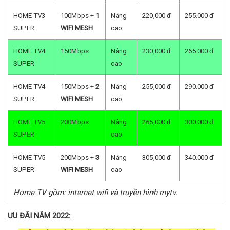
HOME TV3
100Mbps +
1
Nâng
220,000 đ
255.000 đ
SUPER
WIFI MESH
cao
HOME TV4
150Mbps
Nâng
230,000 đ
265.000 đ
SUPER
cao
HOME TV4
150Mbps +
2
Nâng
255,000 đ
290.000 đ
SUPER
WIFI MESH
cao
HOME TV5
200Mbps
Nâng
265,000 đ
300.000 đ
SUPER
cao
HOME TV5
200Mbps +
3
Nâng
305,000 đ
340.000 đ
SUPER
WIFI MESH
cao
Home TV gồm: internet wifi và truyền hình mytv.
ƯU ĐÃI NĂM 2022: