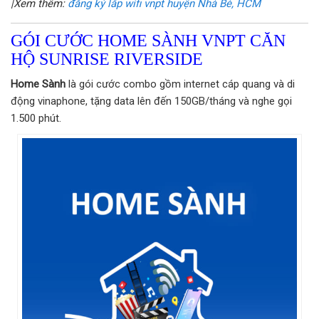
|Xem thêm:
đăng ký lắp wifi vnpt huyện Nhà Bè, HCM
GÓI CƯỚC HOME SÀNH VNPT CĂN
HỘ SUNRISE RIVERSIDE
Home Sành
là gói cước combo gồm internet cáp quang và di
động vinaphone, tặng data lên đến 150GB/tháng và nghe gọi
1.500 phút.