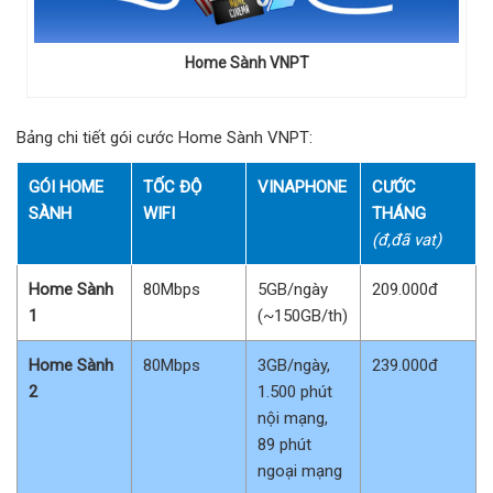
Home Sành VNPT
Bảng chi tiết gói cước Home Sành VNPT:
GÓI HOME
TỐC ĐỘ
VINAPHONE
CƯỚC
SÀNH
WIFI
THÁNG
(đ,đã vat)
Home Sành
80Mbps
5GB/ngày
209.000đ
1
(~150GB/th)
Home Sành
80Mbps
3GB/ngày,
239.000đ
2
1.500 phút
nội mạng,
89 phút
ngoại mạng