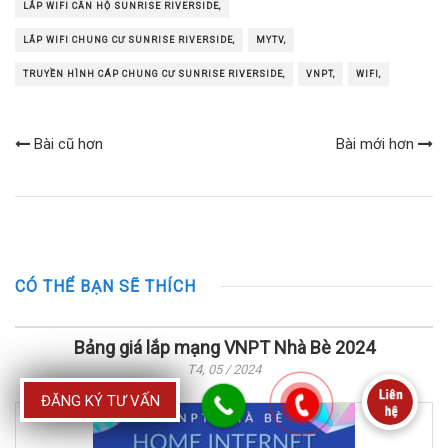
LẮP WIFI CĂN HỘ SUNRISE RIVERSIDE,
LẮP WIFI CHUNG CƯ SUNRISE RIVERSIDE,
MYTV,
TRUYỀN HÌNH CÁP CHUNG CƯ SUNRISE RIVERSIDE,
VNPT,
WIFI,
Bài cũ hơn
Bài mới hơn
CÓ THỂ BẠN SẼ THÍCH
Bảng giá lắp mạng VNPT Nhà Bè 2024
T4, 05 / 2024
ĐĂNG KÝ TƯ VẤN