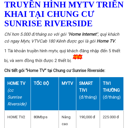
TRUYỀN HÌNH MYTV TRIỂN
KHAI TẠI CHUNG CƯ
SUNRISE RIVERSIDE
Chỉ hơn 5.000 đ/tháng so với gói “
Home Internet
“, quý khách
có ngay Mytv, VTVCab 180 Kênh được gọi là gói
Home TV
.
1 Tài khoản truyền hình mytv, quý khách đăng nhập đến 5 thiết
bị, và xem đồng thời được 2 thiết bị.
Chi tiết gói “Home TV” tại Chung cư Sunrise Riverside:
HOME TV
TỐC ĐỘ
MYTV
SMART
TIVI
(cc
TIVI
THƯỜNG
Sunrise
(đ/tháng)
(đ/tháng)
Riverside)
HOME TV2
80Mbps
Nâng
190,000 đ
225.000 đ
cao