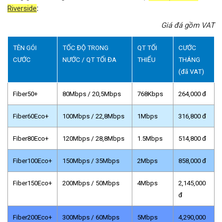
Riverside
:
Giá đá gồm VAT
TÊN GÓI
TỐC ĐỘ TRONG
QT TỐI
CƯỚC
CƯỚC
NƯỚC / QT TỐI ĐA
THIỂU
THÁNG
(đã VAT)
Fiber50+
80Mbps / 20,5Mbps
768Kbps
264,000 đ
Fiber60Eco+
100Mbps / 22,8Mbps
1Mbps
316,800 đ
Fiber80Eco+
120Mbps / 28,8Mbps
1.5Mbps
514,800 đ
Fiber100Eco+
150Mbps / 35Mbps
2Mbps
858,000 đ
Fiber150Eco+
200Mbps / 50Mbps
4Mbps
2,145,000
đ
Fiber200Eco+
300Mbps / 60Mbps
5Mbps
4,290,000