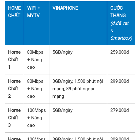
HOME
WIFI +
VINAPHONE
CƯỚC
CHẤT
MYTV
THÁNG
(đ,đã vat
&
Smartbox)
Home
80Mbps
5GB/ngày
259.000đ
Chất
+ Nâng
1
cao
Home
80Mbps
3GB/ngày, 1.500 phút nội
299.000đ
Chất
+ Nâng
mạng, 89 phút ngoại
2
cao
mạng
Home
100Mbps
5GB/ngày
279.000đ
Chất
+ Nâng
3
cao
Home
100Mbps
3GB/ngày, 1.500 phút nội
309.000đ