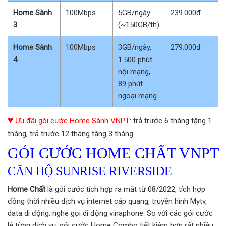
Home Sành
100Mbps
5GB/ngày
239.000đ
3
(~150GB/th)
Home Sành
100Mbps
3GB/ngày,
279.000đ
4
1.500 phút
nội mạng,
89 phút
ngoại mạng
♥
Ưu đãi gói cước Home Sành VNPT
: trả trước 6 tháng tặng 1
tháng, trả trước 12 tháng tặng 3 tháng.
GÓI CƯỚC HOME CHẤT VNPT
CĂN HỘ SUNRISE RIVERSIDE
Home Chất
là gói cước tích hợp ra mắt từ 08/2022, tích hợp
đồng thời nhiều dịch vụ internet cáp quang, truyền hình Mytv,
data di động, nghe gọi di động vinaphone. So với các gói cước
lẻ từng dịch vụ, gói cước Home Combo tiết kiệm hơn rất nhiều.