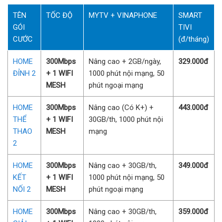
TÊN
TỐC ĐỘ
MYTV + VINAPHONE
SMART
GÓI
TIVI
CƯỚC
(đ/tháng)
HOME
300Mbps
Nâng cao + 2GB/ngày,
329.000đ
ĐỈNH 2
+ 1 WIFI
1000 phút nội mạng, 50
MESH
phút ngoại mạng
HOME
300Mbps
Nâng cao (Có K+) +
443.000đ
THỂ
+ 1 WIFI
30GB/th, 1000 phút nội
THAO
MESH
mạng
2
HOME
300Mbps
Nâng cao + 30GB/th,
349.000đ
KẾT
+ 1 WIFI
1000 phút nội mạng, 50
NỐI 2
MESH
phút ngoại mạng
HOME
300Mbps
Nâng cao + 30GB/th,
359.000đ