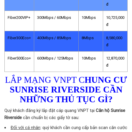
đ
Fiber200VIP+
300Mbps / 60Mbps
10Mbps
10,725,000
đ
Fiber300Eco+
400Mbps / 85Mbps
8Mbps
8,580,000
đ
Fiber500Eco+
600Mbps / 125Mbps
10Mbps
12,870,000
đ
LẮP MẠNG VNPT C
HUNG CƯ
SUNRISE RIVERSIDE
CẦN
NHỮNG THỦ TỤC GÌ?
Quý khách đăng ký lắp đặt cáp quang VNPT tại
Căn hộ Sunrise
Riverside
cần chuẩn bị các giấy tờ sau:
Đối với cá nhân
: quý khách cần cung cấp bản scan căn cước