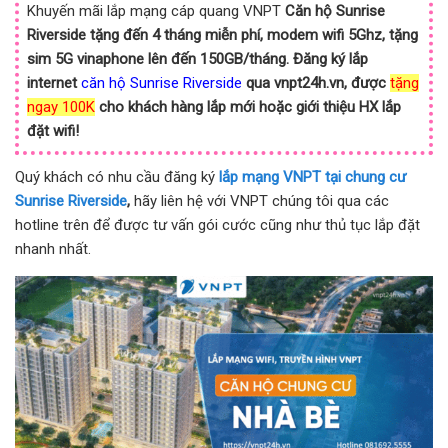
Khuyến mãi lắp mạng cáp quang VNPT
Căn hộ Sunrise
Riverside
tặng đến 4 tháng miễn phí, modem wifi 5Ghz, tặng
sim 5G vinaphone lên đến 150GB/tháng. Đăng ký lắp
internet
căn hộ Sunrise Riverside
qua vnpt24h.vn, được
tặng
ngay 100K
cho khách hàng lắp mới hoặc giới thiệu HX lắp
đặt wifi!
Quý khách có nhu cầu đăng ký
lắp mạng VNPT tại chung cư
Sunrise Riverside
,
hãy liên hệ với VNPT chúng tôi qua các
hotline trên để được tư vấn gói cước cũng như thủ tục lắp đặt
nhanh nhất.