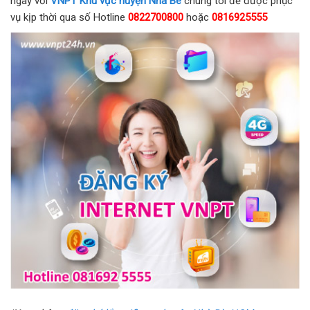
ngay với
VNPT Khu vực huyện Nhà Bè
chúng tôi để được phục
vụ kịp thời qua số Hotline
0822700800
hoặc
0816925555