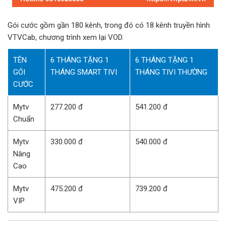
Gói cước gồm gần 180 kênh, trong đó có 18 kênh truyền hình
VTVCab, chương trình xem lại VOD.
TÊN
6 THÁNG TẶNG 1
6 THÁNG TẶNG 1
GÓI
THÁNG SMART TIVI
THÁNG TIVI THƯỜNG
CƯỚC
Mytv
277.200 đ
541.200 đ
Chuẩn
Mytv
330.000 đ
540.000 đ
Nâng
Cao
Mytv
475.200 đ
739.200 đ
VIP