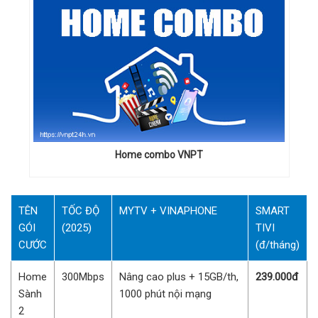
Home combo VNPT
TÊN
TỐC ĐỘ
MYTV + VINAPHONE
SMART
GÓI
(2025)
TIVI
CƯỚC
(đ/tháng)
Home
300Mbps
Nâng cao plus + 15GB/th,
239.000đ
Sành
1000 phút nội mạng
2