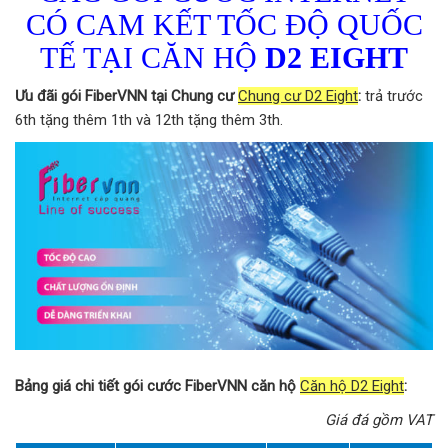
CÓ CAM KẾT TỐC ĐỘ QUỐC
TẾ TẠI CĂN HỘ
D2 EIGHT
Ưu đãi gói FiberVNN tại Chung cư
Chung cư D2 Eight
:
trả trước
6th tặng thêm 1th và 12th tặng thêm 3th.
Bảng giá chi tiết gói cước FiberVNN căn hộ
Căn hộ D2 Eight
:
Giá đá gồm VAT