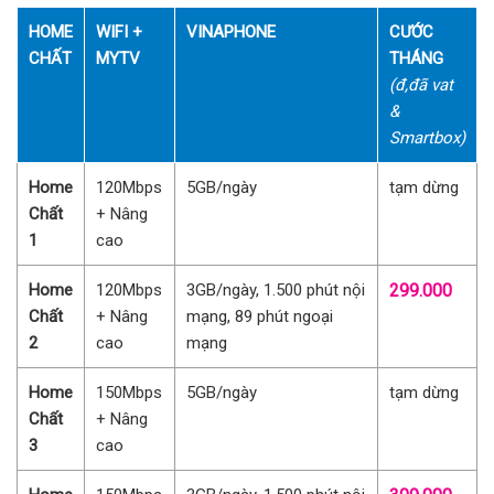
HOME
WIFI +
VINAPHONE
CƯỚC
CHẤT
MYTV
THÁNG
(đ,đã vat
&
Smartbox)
Home
120Mbps
5GB/ngày
tạm dừng
Chất
+ Nâng
1
cao
Home
120Mbps
3GB/ngày, 1.500 phút nội
299.000
Chất
+ Nâng
mạng, 89 phút ngoại
2
cao
mạng
Home
150Mbps
5GB/ngày
tạm dừng
Chất
+ Nâng
3
cao