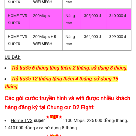
SUPER
WIFI MESH
cao
HOME TV5
200Mbps
Nâng
305,000 đ
340.000 đ
SUPER
cao
HOME TV5
200Mbps +
3
Nâng
364,000 đ
399.000 đ
SUPER
WIFI MESH
cao
ƯU ĐÃI:
Trả trước 6 tháng tặng thêm 2 tháng, sử dụng 8 tháng.
Trả trước 12 tháng tặng thêm 4 tháng, sử dụng 16
tháng.
Các gói cước truyền hình và wifi được nhiều khách
hàng đăng ký tại Chung cư D2 Eight:
Home TV3
super
: 100 Mbps, 235.000 đồng/tháng,
1.410.000 đồng >>> sử dụng 8 tháng .