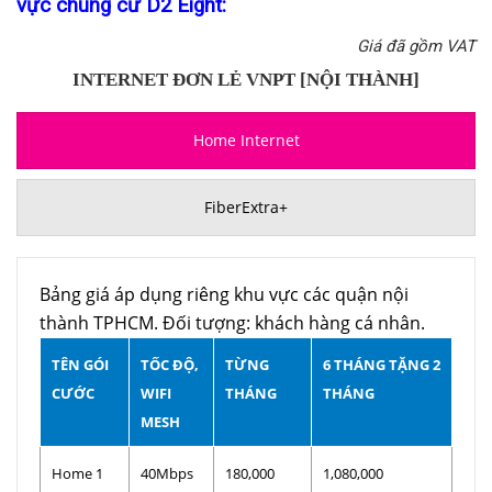
vực chung cư D2 Eight:
Giá đã gồm VAT
INTERNET ĐƠN LẺ VNPT [NỘI THÀNH]
Home Internet
FiberExtra+
Bảng giá áp dụng riêng khu vực các quận nội
thành TPHCM. Đối tượng: khách hàng cá nhân.
TÊN GÓI
TỐC ĐỘ,
TỪNG
6 THÁNG TẶNG 2
CƯỚC
WIFI
THÁNG
THÁNG
MESH
Home 1
40Mbps
180,000
1,080,000