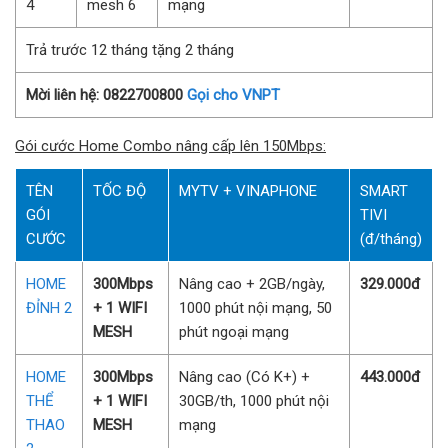
4
mesh 6
mạng
Trả trước 12 tháng tặng 2 tháng
Mời liên hệ: 0822700800
Gọi cho VNPT
Gói cước Home Combo nâng cấp lên 150Mbps:
TÊN
TỐC ĐỘ
MYTV + VINAPHONE
SMART
GÓI
TIVI
CƯỚC
(đ/tháng)
HOME
300Mbps
Nâng cao + 2GB/ngày,
329.000đ
ĐỈNH 2
+ 1 WIFI
1000 phút nội mạng, 50
MESH
phút ngoại mạng
HOME
300Mbps
Nâng cao (Có K+) +
443.000đ
THỂ
+ 1 WIFI
30GB/th, 1000 phút nội
THAO
MESH
mạng