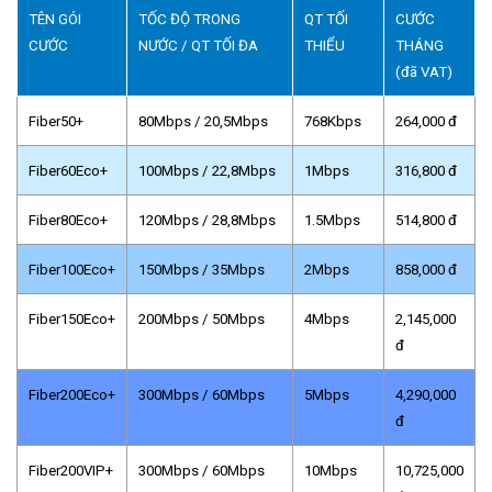
TÊN GÓI
TỐC ĐỘ TRONG
QT TỐI
CƯỚC
CƯỚC
NƯỚC / QT TỐI ĐA
THIỂU
THÁNG
(đã VAT)
Fiber50+
80Mbps / 20,5Mbps
768Kbps
264,000 đ
Fiber60Eco+
100Mbps / 22,8Mbps
1Mbps
316,800 đ
Fiber80Eco+
120Mbps / 28,8Mbps
1.5Mbps
514,800 đ
Fiber100Eco+
150Mbps / 35Mbps
2Mbps
858,000 đ
Fiber150Eco+
200Mbps / 50Mbps
4Mbps
2,145,000
đ
Fiber200Eco+
300Mbps / 60Mbps
5Mbps
4,290,000
đ
Fiber200VIP+
300Mbps / 60Mbps
10Mbps
10,725,000