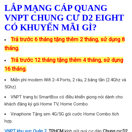
LẮP MẠNG CÁP QUANG
VNPT CHUNG CƯ D2 EIGHT
CÓ KHUYẾN MÃI GÌ?
Trả trước 6 tháng tặng thêm 2 tháng, sử dụng 8
tháng.
Trả trước 12 tháng tặng thêm 4 tháng, sử dụng
16 tháng.
Miễn phí modem Wifi 2-4 Ports, 2 râu, 2 băng tần (2.4Ghz và
5Ghz).
VNPT trang bị SmartBox có điều khiển giọng nói dành cho
khách đăng ký gói Home TV, Home Combo.
Vinaphone Tặng sim 4G/5G gói cước Home Combo tích
hợp.
VNPT khu vực Quận 2
, TPHCM
kính gửi quý cư dân
Chung cư D2