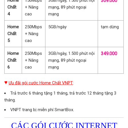
Home
150Mbps
3GB/ngày, 1.500 phút nội
309.000
Chất
+ Nâng
mạng, 89 phút ngoại
4
cao
mạng
Home
250Mbps
5GB/ngày
tạm dừng
Chất
+ Nâng
5
cao
Home
250Mbps
3GB/ngày, 1.500 phút nội
349.000
Chất
+ Nâng
mạng, 89 phút ngoại
6
cao
mạng
♥
Ưu đãi gói cước Home Chất VNPT
:
Trả trước 6 tháng tặng 1 tháng, trả trước 12 tháng tặng 3
tháng.
VNPT trang bị miễn phí SmartBox.
CÁC GÓI CƯỚC INTERNET