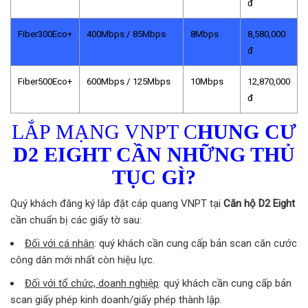
đ
Fiber300Eco+
400Mbps / 85Mbps
8Mbps
8,580,000
đ
Fiber500Eco+
600Mbps / 125Mbps
10Mbps
12,870,000
đ
LẮP MẠNG VNPT C
HUNG CƯ
D2 EIGHT
CẦN NHỮNG THỦ
TỤC GÌ?
Quý khách đăng ký lắp đặt cáp quang VNPT tại
Căn hộ D2 Eight
cần chuẩn bị các giấy tờ sau:
Đối với cá nhân
: quý khách cần cung cấp bản scan căn cước
công dân mới nhất còn hiệu lực.
Đối với tổ chức, doanh nghiệp
: quý khách cần cung cấp bản
scan giấy phép kinh doanh/giấy phép thành lập.