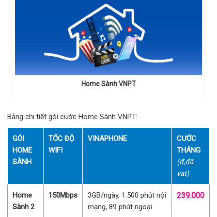
Home Sành VNPT
Bảng chi tiết gói cước Home Sành VNPT:
GÓI
TỐC ĐỘ
VINAPHONE
CƯỚC
HOME
WIFI
THÁNG
SÀNH
(đ,đã
vat)
Home
150Mbps
3GB/ngày, 1.500 phút nội
239.000
Sành 2
mạng, 89 phút ngoại