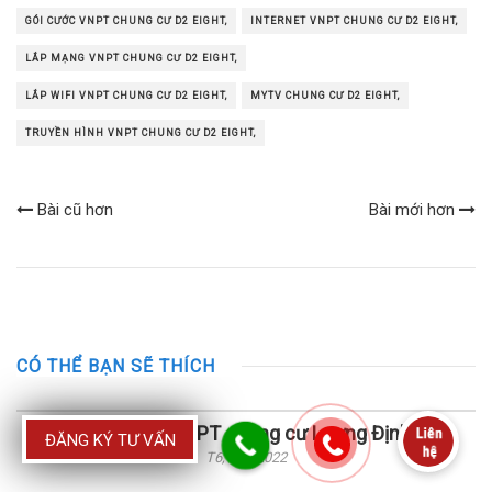
GÓI CƯỚC VNPT CHUNG CƯ D2 EIGHT,
INTERNET VNPT CHUNG CƯ D2 EIGHT,
LẮP MẠNG VNPT CHUNG CƯ D2 EIGHT,
LẮP WIFI VNPT CHUNG CƯ D2 EIGHT,
MYTV CHUNG CƯ D2 EIGHT,
TRUYỀN HÌNH VNPT CHUNG CƯ D2 EIGHT,
Bài cũ hơn
Bài mới hơn
CÓ THỂ BẠN SẼ THÍCH
Lắp mạng wifi VNPT chung cư Lương Định Của
ĐĂNG KÝ TƯ VẤN
T6, 09 / 2022