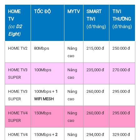
HOME
TỐC ĐỘ
MYTV
SMART
TIVI
TV
TIVI
THƯỜNG
(cc
D2
(đ/tháng)
(đ/tháng)
Eight
)
HOME TV2
80Mbps
Nâng
215,000 đ
250.000 đ
cao
HOME TV3
100Mbps
Nâng
235,000 đ
270.000 đ
SUPER
cao
HOME TV3
100Mbps +
1
Nâng
260,000 đ
295.000 đ
SUPER
WIFI MESH
cao
HOME TV4
150Mbps
Nâng
260,000 đ
295.000 đ
SUPER
cao
HOME TV4
150Mbps +
2
Nâng
294,000 đ
329.000 đ