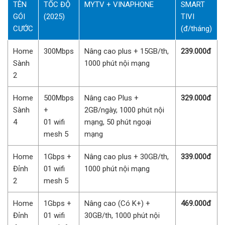
TÊN
TỐC ĐỘ
MYTV + VINAPHONE
SMART
GÓI
(2025)
TIVI
CƯỚC
(đ/tháng)
Home
300Mbps
Nâng cao plus + 15GB/th,
239.000đ
Sành
1000 phút nội mạng
2
Home
500Mbps
Nâng cao Plus +
329.000đ
Sành
+
2GB/ngày, 1000 phút nội
4
01 wifi
mạng, 50 phút ngoại
mesh 5
mạng
Home
1Gbps +
Nâng cao plus + 30GB/th,
339.000đ
Đỉnh
01 wifi
1000 phút nội mạng
2
mesh 5
Home
1Gbps +
Nâng cao (Có K+) +
469.000đ
Đỉnh
01 wifi
30GB/th, 1000 phút nội