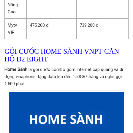
Nâng
Cao
Mytv
475.200 đ
739.200 đ
VIP
GÓI CƯỚC HOME SÀNH VNPT CĂN
HỘ D2 EIGHT
Home Sành
là gói cước combo gồm internet cáp quang và di
động vinaphone, tặng data lên đến 150GB/tháng và nghe gọi
1.500 phút.