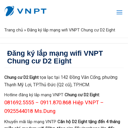
Trang chủ
»
Đăng ký lắp mạng wifi VNPT Chung cư D2 Eight
Đăng ký lắp mạng wifi VNPT
Chung cư D2 Eight
ọa lạc tại 142 Đồng Văn Cống, phường
Chung cư D2 Eight
t
Thạnh Mỹ Lợi, TP.Thủ Đức (Q2 cũ), TP.HCM
.
Hotline đăng ký lắp mạng VNPT
Chung cư D2 Eight:
081692.5555
– 0911.870.868 Hiệp VNPT –
0925544018 Ms.Dung
Khuyến mãi lắp mạng VNTP
Căn hộ D2 Eight
tặng đến 4 tháng