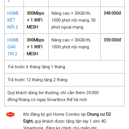
2
HOME
300Mbps
Nâng cao + 30GB/th,
349.000đ
KẾT
+ 1 WIFI
1000 phút nội mạng, 50
NỐI 2
MESH
phút ngoại mạng
HOME
300Mbps
Nâng cao + 30GB/th,
359.000đ
GIẢI
+ 1 WIFI
1000 phút nội mạng
TRÍ 2
MESH
Trả trước 6 tháng tặng 1 tháng
Trả trước 12 tháng tặng 2 tháng
Quý khách dùng tivi thường, chỉ cần thêm 35.000
đồng/tháng có ngay Smartbox thế hệ mới.
Khi đăng ký gói Home Combo tại
Chung cư D2
Eight,
quý khách được tặng tận tay 1 sim 4G
Vinaphone, đăng ký chính chủ miễn phí.