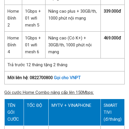
Home
1Gbps +
Nâng cao plus + 30GB/th,
339.000đ
Đỉnh
01 wifi
1000 phút nội mạng
2
mesh 5
Home
1Gbps +
Nâng cao (Có K+) +
469.000đ
Đỉnh
01 wifi
30GB/th, 1000 phút nội
4
mesh 6
mạng
Trả trước 12 tháng tặng 2 tháng
Mời liên hệ: 0822700800
Gọi cho VNPT
Gói cước Home Combo nâng cấp lên 150Mbps:
TÊN
TỐC ĐỘ
MYTV + VINAPHONE
SMART
GÓI
TIVI
CƯỚC
(đ/tháng)