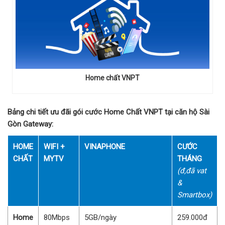
Home chất VNPT
Bảng chi tiết ưu đãi gói cước Home Chất VNPT tại căn hộ Sài
Gòn Gateway:
HOME
WIFI +
VINAPHONE
CƯỚC
CHẤT
MYTV
THÁNG
(đ,đã vat
&
Smartbox)
Home
80Mbps
5GB/ngày
259.000đ