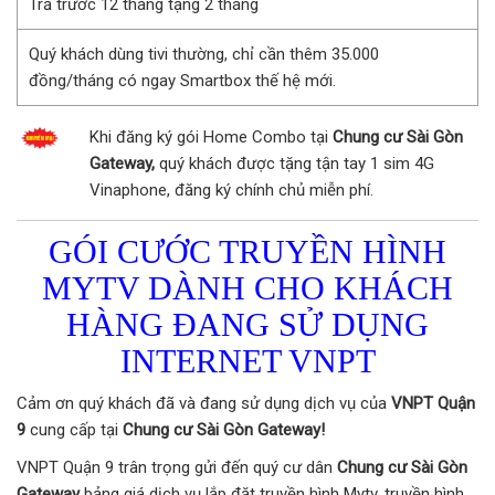
Trả trước 12 tháng tặng 2 tháng
Quý khách dùng tivi thường, chỉ cần thêm 35.000
đồng/tháng có ngay Smartbox thế hệ mới.
Khi đăng ký gói Home Combo tại
Chung cư Sài Gòn
Gateway,
quý khách được tặng tận tay 1 sim 4G
Vinaphone, đăng ký chính chủ miễn phí.
GÓI CƯỚC TRUYỀN HÌNH
MYTV DÀNH CHO KHÁCH
HÀNG ĐANG SỬ DỤNG
INTERNET VNPT
Cảm ơn quý khách đã và đang sử dụng dịch vụ của
VNPT Quận
9
cung cấp tại
Chung cư Sài Gòn Gateway!
VNPT Quận 9 trân trọng gửi đến quý cư dân
Chung cư Sài Gòn
Gateway
bảng giá dịch vụ lắp đặt truyền hình Mytv, truyền hình