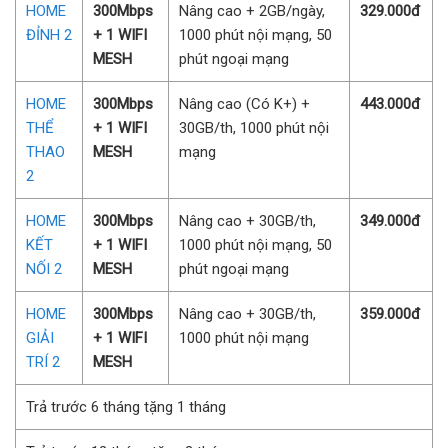
HOME
300Mbps
Nâng cao + 2GB/ngày,
329.000đ
ĐỈNH 2
+ 1 WIFI
1000 phút nội mạng, 50
MESH
phút ngoại mạng
HOME
300Mbps
Nâng cao (Có K+) +
443.000đ
THỂ
+ 1 WIFI
30GB/th, 1000 phút nội
THAO
MESH
mạng
2
HOME
300Mbps
Nâng cao + 30GB/th,
349.000đ
KẾT
+ 1 WIFI
1000 phút nội mạng, 50
NỐI 2
MESH
phút ngoại mạng
HOME
300Mbps
Nâng cao + 30GB/th,
359.000đ
GIẢI
+ 1 WIFI
1000 phút nội mạng
TRÍ 2
MESH
Trả trước 6 tháng tặng 1 tháng