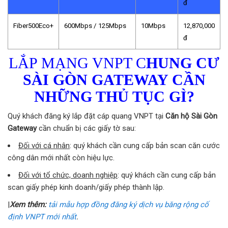
đ
Fiber500Eco+
600Mbps / 125Mbps
10Mbps
12,870,000
đ
LẮP MẠNG VNPT C
HUNG CƯ
SÀI GÒN GATEWAY
CẦN
NHỮNG THỦ TỤC GÌ?
Quý khách đăng ký lắp đặt cáp quang VNPT tại
Căn hộ Sài Gòn
Gateway
cần chuẩn bị các giấy tờ sau:
Đối với cá nhân
: quý khách cần cung cấp bản scan căn cước
công dân mới nhất còn hiệu lực.
Đối với tổ chức, doanh nghiệp
: quý khách cần cung cấp bản
scan giấy phép kinh doanh/giấy phép thành lập.
|
Xem thêm:
tải mẫu hợp đồng đăng ký dịch vụ băng rộng cố
định VNPT mới nhất
.