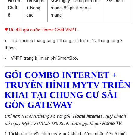
Home
150Mbps
3GB/ngày, 1.500 phút nội
349.000đ
Chất
+ Nâng
mạng, 89 phút ngoại
6
cao
mạng
♥
Ưu đãi gói cước Home Chất VNPT
:
Trả trước 6 tháng tặng 1 tháng, trả trước 12 tháng tặng 3
tháng.
VNPT trang bị miễn phí SmartBox.
GÓI COMBO INTERNET +
TRUYỀN HÌNH MYTV TRIỂN
KHAI TẠI CHUNG CƯ SÀI
GÒN GATEWAY
Chỉ hơn 5.000 đ/tháng so với gói “
Home Internet
“, quý khách
có ngay Mytv, VTVCab 180 Kênh được gọi là gói
Home TV
.
1 Tài khoản truyền hình mytv, quý khách đăng nhập đến 5 thiết