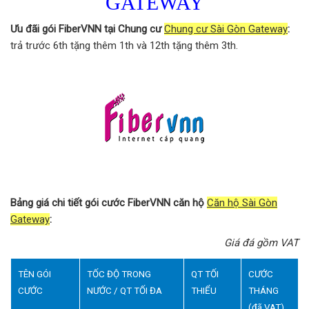
GATEWAY
Ưu đãi gói FiberVNN tại Chung cư
Chung cư Sài Gòn Gateway
:
trả trước 6th tặng thêm 1th và 12th tặng thêm 3th.
Bảng giá chi tiết gói cước FiberVNN căn hộ
Căn hộ Sài Gòn
Gateway
:
Giá đá gồm VAT
TÊN GÓI
TỐC ĐỘ TRONG
QT TỐI
CƯỚC
CƯỚC
NƯỚC / QT TỐI ĐA
THIỂU
THÁNG
(đã VAT)