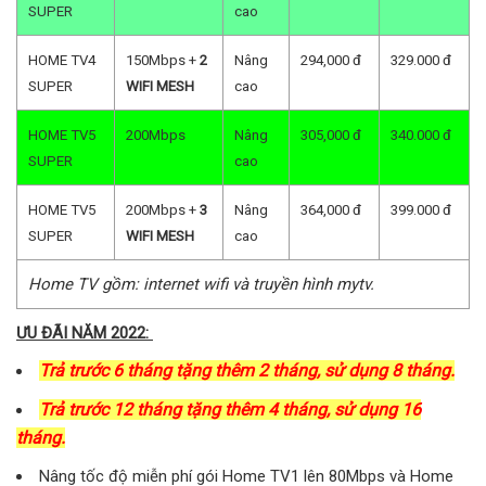
SUPER
cao
HOME TV4
150Mbps +
2
Nâng
294,000 đ
329.000 đ
SUPER
WIFI MESH
cao
HOME TV5
200Mbps
Nâng
305,000 đ
340.000 đ
SUPER
cao
HOME TV5
200Mbps +
3
Nâng
364,000 đ
399.000 đ
SUPER
WIFI MESH
cao
Home TV gồm: internet wifi và truyền hình mytv.
ƯU ĐÃI NĂM 2022:
Trả trước 6 tháng tặng thêm 2 tháng, sử dụng 8 tháng.
Trả trước 12 tháng tặng thêm 4 tháng, sử dụng 16
tháng.
Nâng tốc độ miễn phí gói Home TV1 lên 80Mbps và Home