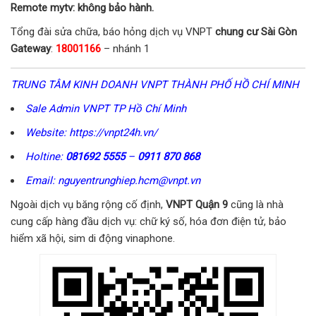
Remote mytv: không bảo hành.
Tổng đài sửa chữa, báo hỏng dịch vụ VNPT
chung cư Sài Gòn
Gateway
:
18001166
– nhánh 1
TRUNG TÂM KINH DOANH VNPT THÀNH PHỐ HỒ CHÍ MINH
Sale Admin VNPT TP Hồ Chí Minh
Website: https://vnpt24h.vn/
Holtine:
081692 5555
–
0911 870 868
Email: nguyentrunghiep.hcm@vnpt.vn
Ngoài dịch vụ băng rộng cố định,
VNPT Quận 9
cũng là nhà
cung cấp hàng đầu dịch vụ: chữ ký số, hóa đơn điện tử, bảo
hiểm xã hội, sim di động vinaphone.