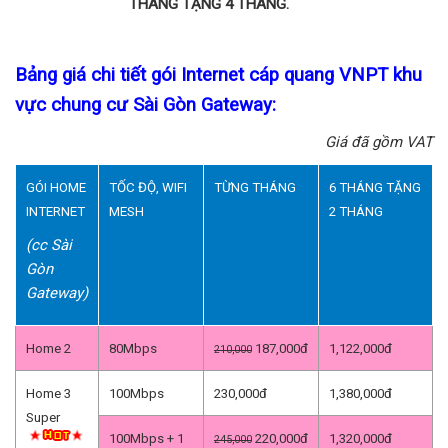
THÁNG TẶNG 4 THÁNG.
Bảng giá chi tiết gói Internet cáp quang VNPT khu
vực chung cư Sài Gòn Gateway:
Giá đã gồm VAT
GÓI HOME
TỐC ĐỘ, WIFI
TỪNG THÁNG
6 THÁNG TẶNG
INTERNET
MESH
2 THÁNG
(cc Sài
Gòn
Gateway)
Home 2
80Mbps
187,000đ
1,122,000đ
210,000
Home 3
100Mbps
230,000đ
1,380,000đ
Super
100Mbps + 1
220,000đ
1,320,000đ
245,000