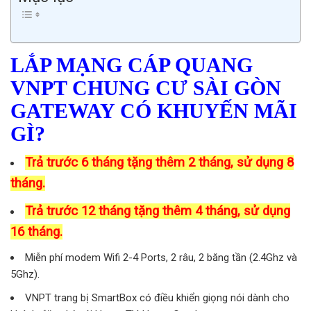
LẮP MẠNG CÁP QUANG
VNPT CHUNG CƯ SÀI GÒN
GATEWAY CÓ KHUYẾN MÃI
GÌ?
Trả trước 6 tháng tặng thêm 2 tháng, sử dụng 8
tháng.
Trả trước 12 tháng tặng thêm 4 tháng, sử dụng
16 tháng.
Miễn phí modem Wifi 2-4 Ports, 2 râu, 2 băng tần (2.4Ghz và
5Ghz).
VNPT trang bị SmartBox có điều khiển giọng nói dành cho