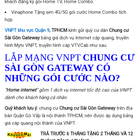
khách đăng ký gói Home TV, Home Combo.
Vinaphone Tặng sim 4G/5G gói cước Home Combo tích
hợp.
VNPT khu vực Quận 9
, TPHCM
kính gửi quý cư dân
Chung cư
Sài Gòn Gateway
bảng giá dịch vụ Internet cáp quang, truyền
hình Mytv VNPT, truyền hình cáp VTVCab như sau:
LẮP MẠNG VNPT
CHUNG CƯ
SÀI GÒN GATEWAY
CÓ
NHỮNG GÓI CƯỚC NÀO?
“
Home internet
” gồm 1 dịch vụ internet tốc độ cao của VNPT
dành cho khách hàng cá nhân.
Quý khách lưu ý
: chung cư
Chung cư Sài Gòn Gateway
trên địa
bàn Quận Gò Vấp là nội thành TPHCM, nên được áp dụng bảng
giá cáp quang nội thành của VNPT.
TRẢ TRƯỚC 6 THÁNG TẶNG 2 THÁNG VÀ 12