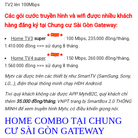
TV2 lên 100Mbps.
Các gói cước truyền hình và wifi được nhiều khách
hàng đăng ký tại Chung cư Sài Gòn Gateway:
Home TV3
super
: 100 Mbps, 235.000 đồng/tháng,
1.410.000 đồng >>> sử dụng 8 tháng .
Home TV4 super
: 150 Mbps, 260.000 đồng/tháng,
1.560.000 đồng >>> sử dụng 8 tháng.
Mytv cài được trên các thiết bị như SmartTV (SamSung, Sony,
LG…), điện thoại thông minh chạy HĐH Android.
Tivi quý khách không cài được APP MytvB2C, quý khách chỉ
thêm
35.000 đồng/tháng
, VNPT trang bị SmartBox 2.0 THÔNG
MINH để xem truyền hình Mytv, có điều khiển giọng nói.
HOME COMBO TẠI CHUNG
CƯ SÀI GÒN GATEWAY