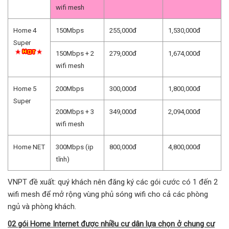
wifi mesh
Home 4
150Mbps
255,000đ
1,530,000đ
Super
150Mbps + 2
279,000đ
1,674,000đ
wifi mesh
Home 5
200Mbps
300,000đ
1,800,000đ
Super
200Mbps + 3
349,000đ
2,094,000đ
wifi mesh
Home NET
300Mbps (ip
800,000đ
4,800,000đ
tĩnh)
VNPT đề xuất: quý khách nên đăng ký các gói cước có 1 đến 2
wifi mesh để mở rộng vùng phủ sóng wifi cho cả các phòng
ngủ và phòng khách.
02 gói Home Internet được nhiều cư dân lựa chọn ở chung cư