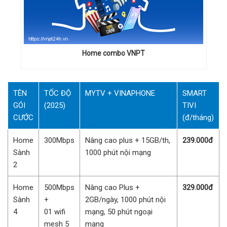
Home combo VNPT
TÊN
TỐC ĐỘ
MYTV + VINAPHONE
SMART
GÓI
(2025)
TIVI
CƯỚC
(đ/tháng)
Home
300Mbps
Nâng cao plus + 15GB/th,
239.000đ
Sành
1000 phút nội mạng
2
Home
500Mbps
Nâng cao Plus +
329.000đ
Sành
+
2GB/ngày, 1000 phút nội
4
01 wifi
mạng, 50 phút ngoại
mesh 5
mạng