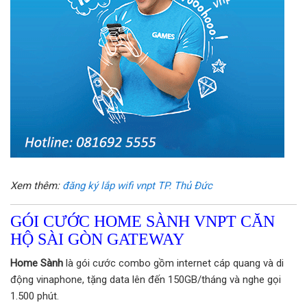
Xem thêm:
đăng ký lắp wifi vnpt TP. Thủ Đức
GÓI CƯỚC HOME SÀNH VNPT CĂN
HỘ SÀI GÒN GATEWAY
Home Sành
là gói cước combo gồm internet cáp quang và di
động vinaphone, tặng data lên đến 150GB/tháng và nghe gọi
1.500 phút.