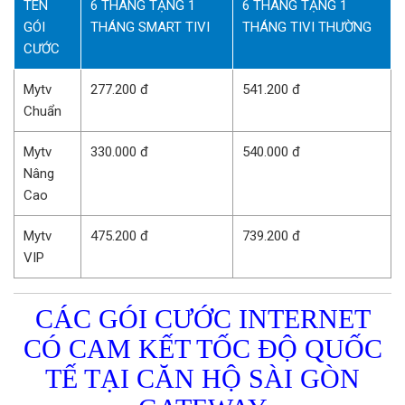
TÊN
6 THÁNG TẶNG 1
6 THÁNG TẶNG 1
GÓI
THÁNG SMART TIVI
THÁNG TIVI THƯỜNG
CƯỚC
Mytv
277.200 đ
541.200 đ
Chuẩn
Mytv
330.000 đ
540.000 đ
Nâng
Cao
Mytv
475.200 đ
739.200 đ
VIP
CÁC GÓI CƯỚC INTERNET
CÓ CAM KẾT TỐC ĐỘ QUỐC
TẾ TẠI CĂN HỘ SÀI GÒN