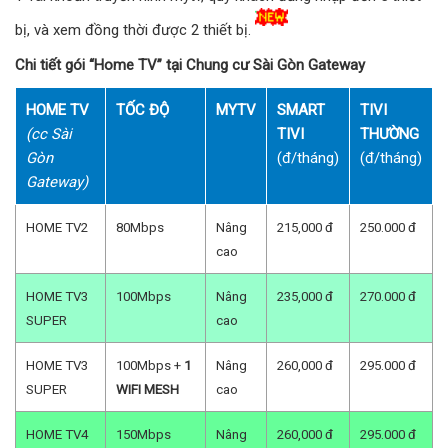
bị, và xem đồng thời được 2 thiết bị.
Chi tiết gói “Home TV” tại Chung cư Sài Gòn Gateway
HOME TV
TỐC ĐỘ
MYTV
SMART
TIVI
(cc Sài
TIVI
THƯỜNG
Gòn
(đ/tháng)
(đ/tháng)
Gateway)
HOME TV2
80Mbps
Nâng
215,000 đ
250.000 đ
cao
HOME TV3
100Mbps
Nâng
235,000 đ
270.000 đ
SUPER
cao
HOME TV3
100Mbps +
1
Nâng
260,000 đ
295.000 đ
SUPER
WIFI MESH
cao
HOME TV4
150Mbps
Nâng
260,000 đ
295.000 đ