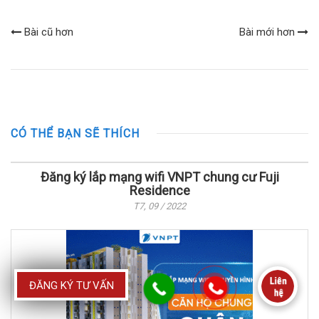
Bài cũ hơn
Bài mới hơn
CÓ THỂ BẠN SẼ THÍCH
Đăng ký lắp mạng wifi VNPT chung cư Fuji
Residence
T7, 09 / 2022
ĐĂNG KÝ TƯ VẤN