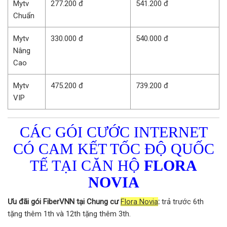
Mytv
277.200 đ
541.200 đ
Chuẩn
Mytv
330.000 đ
540.000 đ
Nâng
Cao
Mytv
475.200 đ
739.200 đ
VIP
CÁC GÓI CƯỚC INTERNET
CÓ CAM KẾT TỐC ĐỘ QUỐC
TẾ TẠI CĂN HỘ
FLORA
NOVIA
Ưu đãi gói FiberVNN tại Chung cư
Flora Novia
:
trả trước 6th
tặng thêm 1th và 12th tặng thêm 3th.