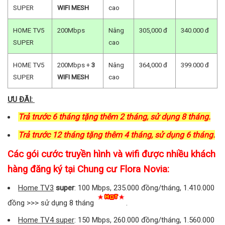
SUPER
WIFI MESH
cao
HOME TV5
200Mbps
Nâng
305,000 đ
340.000 đ
SUPER
cao
HOME TV5
200Mbps +
3
Nâng
364,000 đ
399.000 đ
SUPER
WIFI MESH
cao
ƯU ĐÃI:
Trả trước 6 tháng tặng thêm 2 tháng, sử dụng 8 tháng.
Trả trước 12 tháng tặng thêm 4 tháng, sử dụng 6 tháng.
Các gói cước truyền hình và wifi được nhiều khách
hàng đăng ký tại Chung cư Flora Novia:
Home TV3
super
: 100 Mbps, 235.000 đồng/tháng, 1.410.000
đồng >>> sử dụng 8 tháng
.
Home TV4 super
: 150 Mbps, 260.000 đồng/tháng, 1.560.000