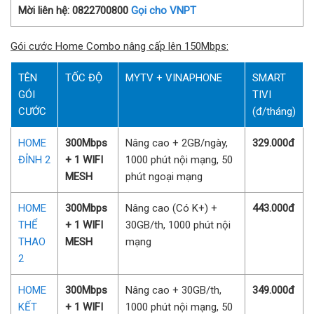
Mời liên hệ: 0822700800
Gọi cho VNPT
Gói cước Home Combo nâng cấp lên 150Mbps:
TÊN
TỐC ĐỘ
MYTV + VINAPHONE
SMART
GÓI
TIVI
CƯỚC
(đ/tháng)
HOME
300Mbps
Nâng cao + 2GB/ngày,
329.000đ
ĐỈNH 2
+ 1 WIFI
1000 phút nội mạng, 50
MESH
phút ngoại mạng
HOME
300Mbps
Nâng cao (Có K+) +
443.000đ
THỂ
+ 1 WIFI
30GB/th, 1000 phút nội
THAO
MESH
mạng
2
HOME
300Mbps
Nâng cao + 30GB/th,
349.000đ
KẾT
+ 1 WIFI
1000 phút nội mạng, 50