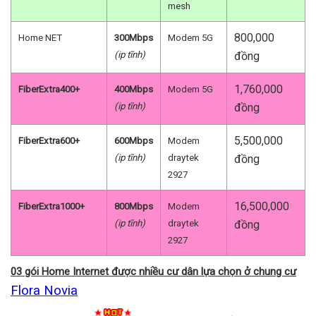
mesh
800,000
Home NET
300Mbps
Modem 5G
(ip tĩnh)
đồng
1,760,000
FiberExtra400+
400Mbps
Modem 5G
(ip tĩnh)
đồng
5,500,000
FiberExtra600+
600Mbps
Modem
(ip tĩnh)
draytek
đồng
2927
16,500,000
FiberExtra1000+
800Mbps
Modem
(ip tĩnh)
draytek
đồng
2927
03 gói Home Internet được nhiều cư dân lựa chọn ở chung cư
Flora Novia