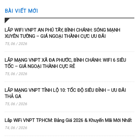
BÀI VIẾT MỚI
LẮP WIFI VNPT AN PHÚ TÂY, BÌNH CHÁNH: SÓNG MẠNH
XUYÊN TƯỜNG – GIÁ NGOẠI THÀNH CỰC ƯU ĐÃI
T5, 06 / 2026
LẮP MẠNG VNPT XÃ ĐA PHƯỚC, BÌNH CHÁNH: WIFI 6 SIÊU
TỐC – GIÁ NGOẠI THÀNH CỰC RẺ
T5, 06 / 2026
LẮP MẠNG VNPT TỈNH LỘ 10: TỐC ĐỘ SIÊU ĐỈNH – ƯU ĐÃI
THẢ GA
T5, 06 / 2026
Lắp WiFi VNPT TP.HCM: Bảng Giá 2026 & Khuyến Mãi Mới Nhất
T4, 06 / 2026