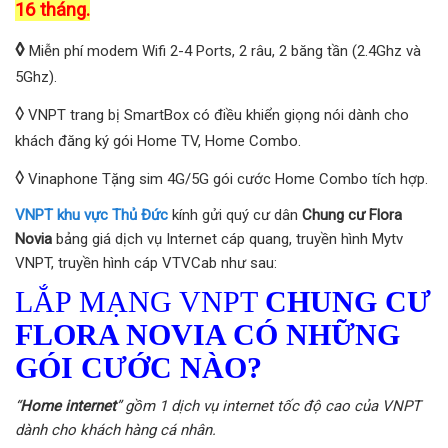
16 tháng.
◊
Miễn phí modem Wifi 2-4 Ports, 2 râu, 2 băng tần (2.4Ghz và
5Ghz).
◊
VNPT trang bị SmartBox có điều khiển giọng nói dành cho
khách đăng ký gói Home TV, Home Combo.
◊
Vinaphone Tặng sim 4G/5G gói cước Home Combo tích hợp.
VNPT khu vực Thủ Đức
kính gửi quý cư dân
Chung cư Flora
Novia
bảng giá dịch vụ Internet cáp quang, truyền hình Mytv
VNPT, truyền hình cáp VTVCab như sau:
LẮP MẠNG VNPT
CHUNG CƯ
FLORA NOVIA
CÓ NHỮNG
GÓI CƯỚC NÀO?
“
Home internet
” gồm 1 dịch vụ internet tốc độ cao của VNPT
dành cho khách hàng cá nhân.