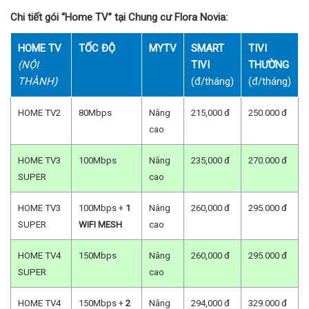
Chi tiết gói “Home TV” tại Chung cư Flora Novia:
HOME TV
TỐC ĐỘ
MYTV
SMART
TIVI
(NỘI
TIVI
THƯỜNG
THÀNH)
(đ/tháng)
(đ/tháng)
HOME TV2
80Mbps
Nâng
215,000 đ
250.000 đ
cao
HOME TV3
100Mbps
Nâng
235,000 đ
270.000 đ
SUPER
cao
HOME TV3
100Mbps +
1
Nâng
260,000 đ
295.000 đ
SUPER
WIFI MESH
cao
HOME TV4
150Mbps
Nâng
260,000 đ
295.000 đ
SUPER
cao
HOME TV4
150Mbps +
2
Nâng
294,000 đ
329.000 đ