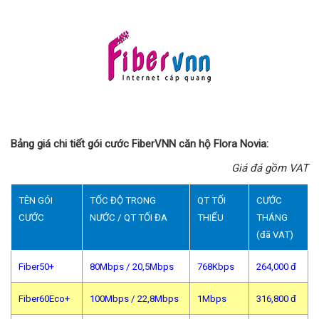
Bảng giá chi tiết gói cước FiberVNN căn hộ Flora Novia:
Giá đá gồm VAT
TÊN GÓI
TỐC ĐỘ TRONG
QT TỐI
CƯỚC
CƯỚC
NƯỚC / QT TỐI ĐA
THIỂU
THÁNG
(đã VAT)
Fiber50+
80Mbps / 20,5Mbps
768Kbps
264,000 đ
Fiber60Eco+
100Mbps / 22,8Mbps
1Mbps
316,800 đ