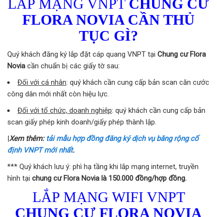
LẮP MẠNG VNPT
CHUNG CƯ
FLORA NOVIA
CẦN THỦ
TỤC GÌ?
Quý khách đăng ký lắp đặt cáp quang VNPT tại
Chung cư Flora
Novia
cần chuẩn bị các giấy tờ sau:
Đối với cá nhân
: quý khách cần cung cấp bản scan căn cước
công dân mới nhất còn hiệu lực.
Đối với tổ chức, doanh nghiệp
: quý khách cần cung cấp bản
scan giấy phép kinh doanh/giấy phép thành lập.
|
Xem thêm:
tải mẫu hợp đồng đăng ký dịch vụ băng rộng cố
định VNPT mới nhất
.
*** Quý khách lưu ý: phì hạ tầng khi lắp mạng internet, truyền
hình tại
chung cư Flora Novia là 150.000 đồng/hợp đồng.
LẮP MẠNG WIFI VNPT
CHUNG CƯ FLORA NOVIA