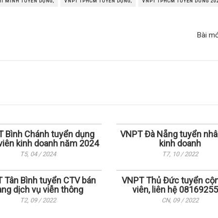
Í MINH TUYỂN DỤNG,
VNPT TPHCM TUYỂN DỤNG,
VNPT TPHCM TUYEN DUNG 202
Bài m
 Bình Chánh tuyển dụng
VNPT Đà Nẵng tuyển nhâ
viên kinh doanh năm 2024
kinh doanh
T5, 04 / 2024
T7, 10 / 2022
 Tân Bình tuyển CTV bán
VNPT Thủ Đức tuyển cộn
àng dịch vụ viễn thông
viên, liên hệ 0816925
T2, 09 / 2022
CN, 09 / 2022