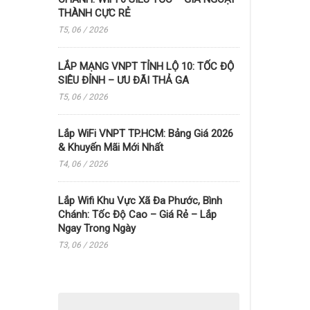
THÀNH CỰC RẺ
T5, 06 / 2026
LẮP MẠNG VNPT TỈNH LỘ 10: TỐC ĐỘ
SIÊU ĐỈNH – ƯU ĐÃI THẢ GA
T5, 06 / 2026
Lắp WiFi VNPT TP.HCM: Bảng Giá 2026
& Khuyến Mãi Mới Nhất
T4, 06 / 2026
Lắp Wifi Khu Vực Xã Đa Phước, Bình
Chánh: Tốc Độ Cao – Giá Rẻ – Lắp
Ngay Trong Ngày
T3, 06 / 2026