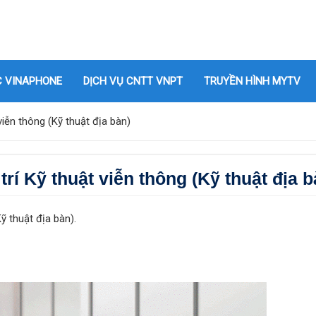
C VINAPHONE
DỊCH VỤ CNTT VNPT
TRUYỀN HÌNH MYTV
iễn thông (Kỹ thuật địa bàn)
í Kỹ thuật viễn thông (Kỹ thuật địa b
ỹ thuật địa bàn).