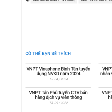
VNPT HO CHI MINH TUYEN DUNG,
VNPT THÀNH PHỐ HỒ CH
CÓ THỂ BẠN SẼ THÍCH
VNPT Vinaphone Bình Tân tuyển
VNPT
dụng NVKD năm 2024
nhân 
T5, 04 / 2024
VNPT Tân Phú tuyển CTV bán
VNPT
hàng dịch vụ viễn thông
h
T3, 09 / 2022