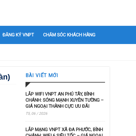
ĐĂNG KÝ VNPT
CHĂM SÓC KHÁCH HÀNG
àn)
BÀI VIẾT MỚI
LẮP WIFI VNPT AN PHÚ TÂY, BÌNH
CHÁNH: SÓNG MẠNH XUYÊN TƯỜNG –
GIÁ NGOẠI THÀNH CỰC ƯU ĐÃI
T5, 06 / 2026
LẮP MẠNG VNPT XÃ ĐA PHƯỚC, BÌNH
CHÁNH: WIFI 6 SIÊU TỐC – GIÁ NGOẠI