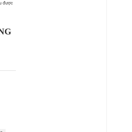
ịu được
NG