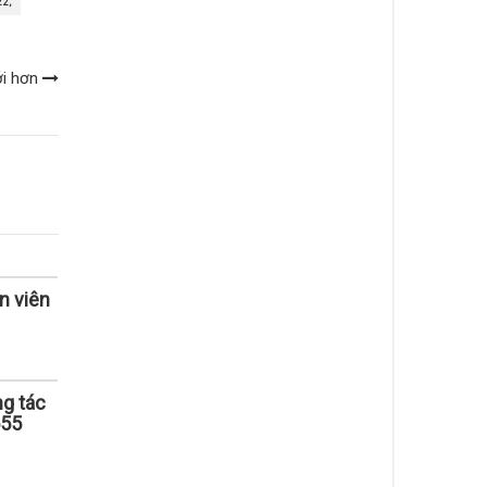
2,
ới hơn
n viên
g tác
555