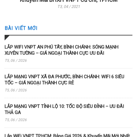
T3, 04 / 2021
BÀI VIẾT MỚI
LẮP WIFI VNPT AN PHÚ TÂY, BÌNH CHÁNH: SÓNG MẠNH
XUYÊN TƯỜNG – GIÁ NGOẠI THÀNH CỰC ƯU ĐÃI
T5, 06 / 2026
LẮP MẠNG VNPT XÃ ĐA PHƯỚC, BÌNH CHÁNH: WIFI 6 SIÊU
TỐC – GIÁ NGOẠI THÀNH CỰC RẺ
T5, 06 / 2026
LẮP MẠNG VNPT TỈNH LỘ 10: TỐC ĐỘ SIÊU ĐỈNH – ƯU ĐÃI
THẢ GA
T5, 06 / 2026
Lắp WiFi VNPT TP.HCM: Bảng Giá 2026 & Khuyến Mãi Mới Nhất